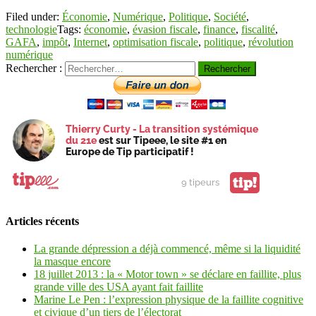
Filed under:
Économie
,
Numérique
,
Politique
,
Société
,
technologie
Tags:
économie
,
évasion fiscale
,
finance
,
fiscalité
,
GAFA
,
impôt
,
Internet
,
optimisation fiscale
,
politique
,
révolution
numérique
Rechercher :
Thierry Curty - La transition systémique
du 21e
est sur Tipeee, le site #1 en
Europe de Tip participatif !
tip!
9 tipeurs
Articles récents
La grande dépression a déjà commencé, même si la liquidité
la masque encore
18 juillet 2013 : la « Motor town » se déclare en faillite, plus
grande ville des USA ayant fait faillite
Marine Le Pen : l’expression physique de la faillite cognitive
et civique d’un tiers de l’électorat