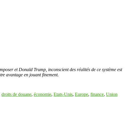
imposer et Donald Trump, inconscient des réalités de ce système est
tre avantage en jouant finement.
,
droits de douane
,
économie
,
Etats-Unis
,
Europe
,
finance
,
Union