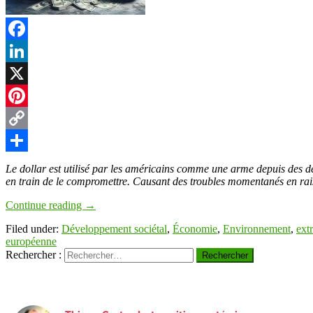
t
Facebook
LinkedIn
r
X
Pinterest
Copy
Link
Partager
Le dollar est utilisé par les américains comme une arme depuis des dé
en train de le compromettre. Causant des troubles momentanés en rais
Continue reading
→
Filed under:
Développement sociétal
,
Économie
,
Environnement
,
ext
européenne
Rechercher :