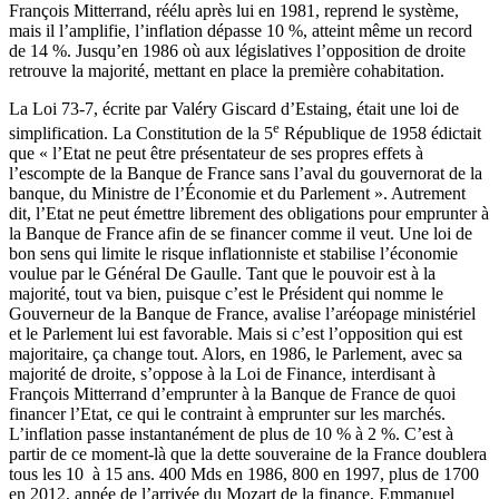
François Mitterrand, réélu après lui en 1981, reprend le système,
mais il l’amplifie, l’inflation dépasse 10 %, atteint même un record
de 14 %. Jusqu’en 1986 où aux législatives l’opposition de droite
retrouve la majorité, mettant en place la première cohabitation.
La Loi 73-7, écrite par Valéry Giscard d’Estaing, était une loi de
e
simplification. La Constitution de la 5
République de 1958 édictait
que « l’Etat ne peut être présentateur de ses propres effets à
l’escompte de la Banque de France sans l’aval du gouvernorat de la
banque, du Ministre de l’Économie et du Parlement ». Autrement
dit, l’Etat ne peut émettre librement des obligations pour emprunter à
la Banque de France afin de se financer comme il veut. Une loi de
bon sens qui limite le risque inflationniste et stabilise l’économie
voulue par le Général De Gaulle. Tant que le pouvoir est à la
majorité, tout va bien, puisque c’est le Président qui nomme le
Gouverneur de la Banque de France, avalise l’aréopage ministériel
et le Parlement lui est favorable. Mais si c’est l’opposition qui est
majoritaire, ça change tout. Alors, en 1986, le Parlement, avec sa
majorité de droite, s’oppose à la Loi de Finance, interdisant à
François Mitterrand d’emprunter à la Banque de France de quoi
financer l’Etat, ce qui le contraint à emprunter sur les marchés.
L’inflation passe instantanément de plus de 10 % à 2 %. C’est à
partir de ce moment-là que la dette souveraine de la France doublera
tous les 10 à 15 ans. 400 Mds en 1986, 800 en 1997, plus de 1700
en 2012, année de l’arrivée du Mozart de la finance, Emmanuel