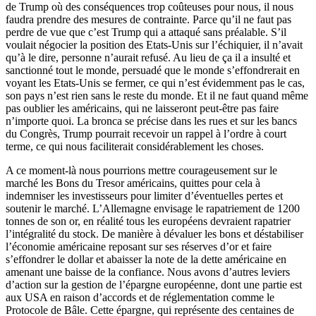
de Trump où des conséquences trop coûteuses pour nous, il nous
faudra prendre des mesures de contrainte. Parce qu’il ne faut pas
perdre de vue que c’est Trump qui a attaqué sans préalable. S’il
voulait négocier la position des Etats-Unis sur l’échiquier, il n’avait
qu’à le dire, personne n’aurait refusé. Au lieu de ça il a insulté et
sanctionné tout le monde, persuadé que le monde s’effondrerait en
voyant les Etats-Unis se fermer, ce qui n’est évidemment pas le cas,
son pays n’est rien sans le reste du monde. Et il ne faut quand même
pas oublier les américains, qui ne laisseront peut-être pas faire
n’importe quoi. La bronca se précise dans les rues et sur les bancs
du Congrès, Trump pourrait recevoir un rappel à l’ordre à court
terme, ce qui nous faciliterait considérablement les choses.
A ce moment-là nous pourrions mettre courageusement sur le
marché les Bons du Tresor américains, quittes pour cela à
indemniser les investisseurs pour limiter d’éventuelles pertes et
soutenir le marché. L’Allemagne envisage le rapatriement de 1200
tonnes de son or, en réalité tous les européens devraient rapatrier
l’intégralité du stock. De manière à dévaluer les bons et déstabiliser
l’économie américaine reposant sur ses réserves d’or et faire
s’effondrer le dollar et abaisser la note de la dette américaine en
amenant une baisse de la confiance. Nous avons d’autres leviers
d’action sur la gestion de l’épargne européenne, dont une partie est
aux USA en raison d’accords et de réglementation comme le
Protocole de Bâle. Cette épargne, qui représente des centaines de