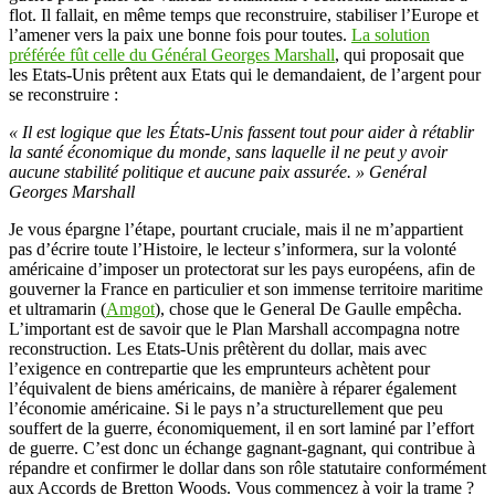
flot. Il fallait, en même temps que reconstruire, stabiliser l’Europe et
l’amener vers la paix une bonne fois pour toutes.
La solution
préférée fût celle du Général Georges Marshall
, qui proposait que
les Etats-Unis prêtent aux Etats qui le demandaient, de l’argent pour
se reconstruire :
« Il est logique que les États-Unis fassent tout pour aider à rétablir
la santé économique du monde, sans laquelle il ne peut y avoir
aucune stabilité politique et aucune paix assurée. » Genéral
Georges Marshall
Je vous épargne l’étape, pourtant cruciale, mais il ne m’appartient
pas d’écrire toute l’Histoire, le lecteur s’informera, sur la volonté
américaine d’imposer un protectorat sur les pays européens, afin de
gouverner la France en particulier et son immense territoire maritime
et ultramarin (
Amgot
), chose que le General De Gaulle empêcha.
L’important est de savoir que le Plan Marshall accompagna notre
reconstruction. Les Etats-Unis prêtèrent du dollar, mais avec
l’exigence en contrepartie que les emprunteurs achètent pour
l’équivalent de biens américains, de manière à réparer également
l’économie américaine. Si le pays n’a structurellement que peu
souffert de la guerre, économiquement, il en sort laminé par l’effort
de guerre. C’est donc un échange gagnant-gagnant, qui contribue à
répandre et confirmer le dollar dans son rôle statutaire conformément
aux Accords de Bretton Woods. Vous commencez à voir la trame ?