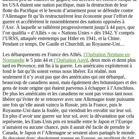
les USA étaient une nation pacifique, mais la destruction de leur
flotte du Pacifique et le besoin d’armement pour se défendre contre
l’Allemagne fit qu’ils restructurèrent leur économie pour l’effort de
guerre et accélérèrent le rassemblement des nations opposées à
l’Axe. À laquelle se rallièrent progressivement jusqu’à 44 pays, que
l’on qualifia « d’Alliés » ou « Nations Unies » dès 1942. Y compris
l’URSS, attaquée entretemps par Hitler en 1941, et la Chine.
Pendant ce temps, De Gaulle et Churchill, au Royaume-Uni…
Les débarquements en France des Alliés,
l’Opération Neptune en
Normandie
le 5 juin 44 et
l’Opération Anvil
, deux mois et demi plus
tard en Provence, mit fin à la guerre. Les américains exploiteront à
fond le fait qu’ils soient venus nous libérer. En réalité, non
seulement il n’y avait pas que des américains qui ont débarqué,
beaucoup de canadiens aussi, mais également des britanniques et des
gens de toute origine qui étaient parvenus à échapper à l’Anschluss.
De plus les américains et les canadiens ne sont pas venus tant nous
libérer qu’éviter de se retrouver avec une Allemagne toute puissante
une fois qu’elle aurait vaincu la Russie, pris la France, puis le
Royaume-Uni dans la foulée, qui viendrait les envahir sur leur sol.
En plus d’avoir une guerre sur leur sol, avec la dévastation que cela
représente, les Etats-Unis pris en tenaille entre le Japon et l’Europe
n’auraient eu aucune chance, puis il aurait été facile de prendre le
Canada, le Japon et l’Allemagne se seraient alors partagés le monde.
Ils devaient donc absolument gagner en Europe, en profitant du fait