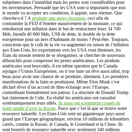
subprimes dans l’immédiat mais les pertes sont considérables pour
les investisseurs. Persuadé que les USA sont si importants que tout
le monde va accepter ses conditions, il appuie, sans retenue. Que
cherche-t-il ? A
produire une grave récession
, ceci afin de
contraindre la FED d’émettre massivement de la monnaie, ce qui
entraînerait une inflation dans le but de restructurer leurs 34 700
Mds, bientôt 40 000 Mds, US$ de dette, le double de la dette
européenne pour un tiers d’habitants de moins ? Peut-être. Toujours,
conscients que le coût de la vie va augmenter en raison de l’inflation
aux Etats-Unis, les exportations vers les USA vont diminuer, les
États du monde tentent de se réorganiser, se chercher de nouveaux
débouchés pour compenser les pertes américaines. Les produits
américains sont boycottés, il est même question que le Canada
rejoigne l’Union Européenne, on n’ose faire un rêve aussi idéal, trop
beau pour avoir une chance de se produire, sûrement. Les premières
manifestations de la faim se produisent. Même Elon Musk s’est
déclaré rêver d’un accord de libre-échange avec l’Europe,
contredisant frontalement son patron. La structure de Donald Trump
bat clairement de l’aile. En réalité les américains ont vassalisé
systématiquement leurs alliés.
Ils nous ont sciemment coupés de
notre amitié d’avec la Russie
. Parce que c’est là que se trouve notre
ressource naturelle. Les Etats-Unis sont un gigantesque pays aussi
grand que l’Europe géographique, environ 10 millions de kilomètres
carrés, comme la Russie, le Canada, le Groenland et la Chine. Ils
sont bourrés de ressource naturelle avec seulement 340 millions