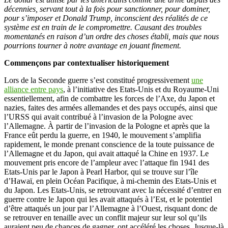
décennies, servant tout à la fois pour sanctionner, pour dominer,
pour s’imposer et Donald Trump, inconscient des réalités de ce
système est en train de le compromettre. Causant des troubles
momentanés en raison d’un ordre des choses établi, mais que nous
pourrions tourner à notre avantage en jouant finement.
Commençons par contextualiser historiquement
Lors de la Seconde guerre s’est constitué progressivement
une
alliance entre pays
, à l’initiative des Etats-Unis et du Royaume-Uni
essentiellement, afin de combattre les forces de l’Axe, du Japon et
nazies, faites des armées allemandes et des pays occupés, ainsi que
l’URSS qui avait contribué à l’invasion de la Pologne avec
l’Allemagne. À partir de l’invasion de la Pologne et après que la
France eût perdu la guerre, en 1940, le mouvement s’amplifia
rapidement, le monde prenant conscience de la toute puissance de
l’Allemagne et du Japon, qui avait attaqué la Chine en 1937. Le
mouvement pris encore de l’ampleur avec l’attaque fin 1941 des
Etats-Unis par le Japon à Pearl Harbor, qui se trouve sur l’île
d’Hawaï, en plein Océan Pacifique, à mi-chemin des Etats-Unis et
du Japon. Les Etats-Unis, se retrouvant avec la nécessité d’entrer en
guerre contre le Japon qui les avait attaqués à l’Est, et le potentiel
d’être attaqués un jour par l’Allemagne à l’Ouest, risquant donc de
se retrouver en tenaille avec un conflit majeur sur leur sol qu’ils
auraient peu de chances de gagner, ont accéléré les choses. Jusque-là