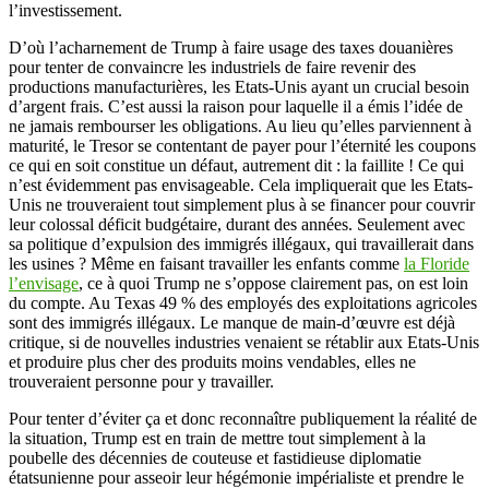
l’investissement.
D’où l’acharnement de Trump à faire usage des taxes douanières
pour tenter de convaincre les industriels de faire revenir des
productions manufacturières, les Etats-Unis ayant un crucial besoin
d’argent frais. C’est aussi la raison pour laquelle il a émis l’idée de
ne jamais rembourser les obligations. Au lieu qu’elles parviennent à
maturité, le Tresor se contentant de payer pour l’éternité les coupons
ce qui en soit constitue un défaut, autrement dit : la faillite ! Ce qui
n’est évidemment pas envisageable. Cela impliquerait que les Etats-
Unis ne trouveraient tout simplement plus à se financer pour couvrir
leur colossal déficit budgétaire, durant des années. Seulement avec
sa politique d’expulsion des immigrés illégaux, qui travaillerait dans
les usines ? Même en faisant travailler les enfants comme
la Floride
l’envisage
, ce à quoi Trump ne s’oppose clairement pas, on est loin
du compte. Au Texas 49 % des employés des exploitations agricoles
sont des immigrés illégaux. Le manque de main-d’œuvre est déjà
critique, si de nouvelles industries venaient se rétablir aux Etats-Unis
et produire plus cher des produits moins vendables, elles ne
trouveraient personne pour y travailler.
Pour tenter d’éviter ça et donc reconnaître publiquement la réalité de
la situation, Trump est en train de mettre tout simplement à la
poubelle des décennies de couteuse et fastidieuse diplomatie
étatsunienne pour asseoir leur hégémonie impérialiste et prendre le