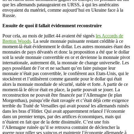
que les allemands pataugeaient en URSS, à qui les américains
envoyaient du matériel, comme aujourd’hui en Ukraine face à la
Russie.
Ensuite de quoi il fallait évidemment reconstruire
Pour cela, au mois de juillet 44 avaient été signés
les Accords de
Bretton Woods
. La seule monnaie puissante restant crédible à ce
moment-là était évidemment le dollar. Les autres monnaies étant des
monnaies de pays dévastés et donc la proposition a été que le dollar
soit la seule monnaie convertible en or et devienne la monnaie pivot
internationale, autrement dit, la monnaie de change universelle. Les
pays possédant de l’or et ne sachant qu’en faire puisque leur
monnaie n’était pas convertible, le confièrent aux Etats-Unis, qui le
stockèrent et l’utilisèrent comme garantie pour le dollar qui était
alors la monnaie mondiale de sécurité, stable et forte. A partir de ce
moment-là le décor était en place, la partie pouvait se jouer. La
reconstruction ne pouvait être financée par l’Allemagne (le plan
Morgenthau), puisqu’elle était ravagée et c’était déjà cette exigence
terrible du Traité de Versailles qui avait poussé les allemands ruinés
dans les bras d’Hitler. Qui avait apparemment relancé l’économie
dans un premier temps, par des artifices économiques, mais qui
n’étaient en fait que de la dette dissimulée. C’est une fois
l’Allemagne ruinée qu’il se retrouva contraint de déclencher la
guerre pour piller ses vaincus et maintenir l’économie allemande à