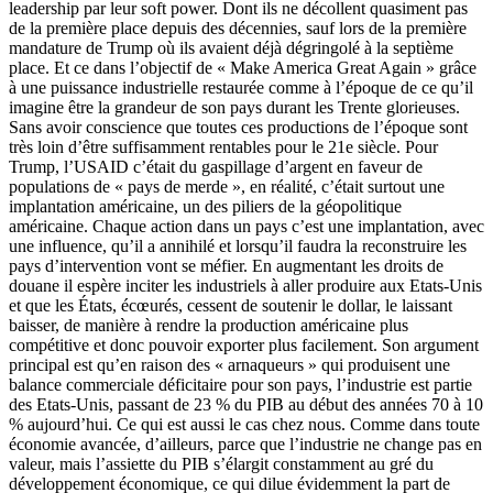
leadership par leur soft power. Dont ils ne décollent quasiment pas
de la première place depuis des décennies, sauf lors de la première
mandature de Trump où ils avaient déjà dégringolé à la septième
place. Et ce dans l’objectif de « Make America Great Again » grâce
à une puissance industrielle restaurée comme à l’époque de ce qu’il
imagine être la grandeur de son pays durant les Trente glorieuses.
Sans avoir conscience que toutes ces productions de l’époque sont
très loin d’être suffisamment rentables pour le 21e siècle. Pour
Trump, l’USAID c’était du gaspillage d’argent en faveur de
populations de « pays de merde », en réalité, c’était surtout une
implantation américaine, un des piliers de la géopolitique
américaine. Chaque action dans un pays c’est une implantation, avec
une influence, qu’il a annihilé et lorsqu’il faudra la reconstruire les
pays d’intervention vont se méfier. En augmentant les droits de
douane il espère inciter les industriels à aller produire aux Etats-Unis
et que les États, écœurés, cessent de soutenir le dollar, le laissant
baisser, de manière à rendre la production américaine plus
compétitive et donc pouvoir exporter plus facilement. Son argument
principal est qu’en raison des « arnaqueurs » qui produisent une
balance commerciale déficitaire pour son pays, l’industrie est partie
des Etats-Unis, passant de 23 % du PIB au début des années 70 à 10
% aujourd’hui. Ce qui est aussi le cas chez nous. Comme dans toute
économie avancée, d’ailleurs, parce que l’industrie ne change pas en
valeur, mais l’assiette du PIB s’élargit constamment au gré du
développement économique, ce qui dilue évidemment la part de