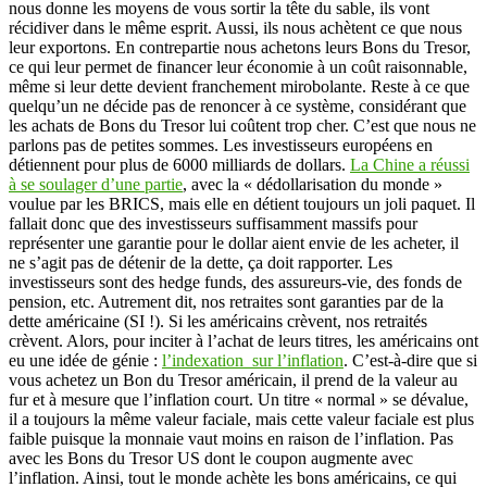
nous donne les moyens de vous sortir la tête du sable, ils vont
récidiver dans le même esprit. Aussi, ils nous achètent ce que nous
leur exportons. En contrepartie nous achetons leurs Bons du Tresor,
ce qui leur permet de financer leur économie à un coût raisonnable,
même si leur dette devient franchement mirobolante. Reste à ce que
quelqu’un ne décide pas de renoncer à ce système, considérant que
les achats de Bons du Tresor lui coûtent trop cher. C’est que nous ne
parlons pas de petites sommes. Les investisseurs européens en
détiennent pour plus de 6000 milliards de dollars.
La Chine a réussi
à se soulager d’une partie
, avec la « dédollarisation du monde »
voulue par les BRICS, mais elle en détient toujours un joli paquet. Il
fallait donc que des investisseurs suffisamment massifs pour
représenter une garantie pour le dollar aient envie de les acheter, il
ne s’agit pas de détenir de la dette, ça doit rapporter. Les
investisseurs sont des hedge funds, des assureurs-vie, des fonds de
pension, etc. Autrement dit, nos retraites sont garanties par de la
dette américaine (SI !). Si les américains crèvent, nos retraités
crèvent. Alors, pour inciter à l’achat de leurs titres, les américains ont
eu une idée de génie :
l’indexation sur l’inflation
. C’est-à-dire que si
vous achetez un Bon du Tresor américain, il prend de la valeur au
fur et à mesure que l’inflation court. Un titre « normal » se dévalue,
il a toujours la même valeur faciale, mais cette valeur faciale est plus
faible puisque la monnaie vaut moins en raison de l’inflation. Pas
avec les Bons du Tresor US dont le coupon augmente avec
l’inflation. Ainsi, tout le monde achète les bons américains, ce qui