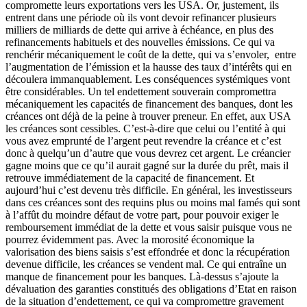
compromette leurs exportations vers les USA. Or, justement, ils
entrent dans une période où ils vont devoir refinancer plusieurs
milliers de milliards de dette qui arrive à échéance, en plus des
refinancements habituels et des nouvelles émissions. Ce qui va
renchérir mécaniquement le coût de la dette, qui va s’envoler, entre
l’augmentation de l’émission et la hausse des taux d’intérêts qui en
découlera immanquablement. Les conséquences systémiques vont
être considérables. Un tel endettement souverain compromettra
mécaniquement les capacités de financement des banques, dont les
créances ont déjà de la peine à trouver preneur. En effet, aux USA
les créances sont cessibles. C’est-à-dire que celui ou l’entité à qui
vous avez emprunté de l’argent peut revendre la créance et c’est
donc à quelqu’un d’autre que vous devrez cet argent. Le créancier
gagne moins que ce qu’il aurait gagné sur la durée du prêt, mais il
retrouve immédiatement de la capacité de financement. Et
aujourd’hui c’est devenu très difficile. En général, les investisseurs
dans ces créances sont des requins plus ou moins mal famés qui sont
à l’affût du moindre défaut de votre part, pour pouvoir exiger le
remboursement immédiat de la dette et vous saisir puisque vous ne
pourrez évidemment pas. Avec la morosité économique la
valorisation des biens saisis s’est effondrée et donc la récupération
devenue difficile, les créances se vendent mal. Ce qui entraîne un
manque de financement pour les banques. Là-dessus s’ajoute la
dévaluation des garanties constitués des obligations d’Etat en raison
de la situation d’endettement, ce qui va compromettre gravement