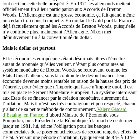
tout ceci tue cette belle prospérité. En 1971 les allemands mettent
officiellement fin à leur participation aux Accords de Bretton
Woods. L’Allemagne est une grosse économie, ça fait quand même
un certain trou dans la raquette. En quittant le Gold pool la France a
déjà factuellement quitté les Accords de Bretton Woods, puisqu’elle
n’y contribue plus, maintenant l’Allemagne. Nixon met
définitivement fin à la convertibilité du dollar.
Mais le dollar est partout
Et les économies européennes étant désormais libres d’émettre
autant de monnaie qu’elles veulent, n’étant plus contraintes au
système monétaire de Bretton Woods, se retrouvant, comme les
Etats-Unis d’ailleurs, sous la contrainte de devoir financer leur
économie devenue moins rentable en raison de la hausse des prix de
l’énergie, pour éviter que n’importe qui fasse n’importe quoi, il est
mis en place le Serpent Monétaire Européen. Un système interdisant
aux Etats de se financer par la création monétaire, autrement dit,
l’inflation. Mais il n’est pas très contraignant et peu respecté, chacun
y allant de sa petite méthode de contournement.
Valery Giscard
d’Estaing, en France,
d’abord Ministre de l’Économie sous
Pompidou, puis Président de la République à la mort de ce dernier
jusqu’en 1981, lui, édicte l’obligation pour les banques
commerciales de se poser en acheteuses de second rang des effets de
l’Etat. S’ensuit une période d’inflation, typiquement de 8 % à 10 %.