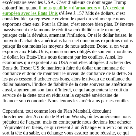
excédentaire avec les USA. C’est d’ailleurs ce dont argue Trump
aujourd’hui quand
il nous qualifie « d’arnaqueurs »
. L’
excédent
européen avec les Etats-Unis
s’élève à 157 Mds de dollars, c’est
considérable, ça représente environ le quart du volume que nous
exportons chez eux. Pour la Chine, c’est encore bien plus. D’émettre
massivement de la monnaie réduit sa crédibilité sur le marché,
puisque cela la dévalue, amenant l’inflation. Or si le dollar baisse, le
pouvoir d’achat des américains baisse et donc nous exportons moins
puisqu’ils ont moins les moyens de nous acheter. Donc, si on veut
exporter aux Etats-Unis, nous sommes obligés de soutenir mordicus
le dollar, les Etats-Unis nous tiennent par les couilles. Ainsi, les
économies qui exportent aux USA sont-elles obligées d’acheter des
Bons du Tresor US de manière à faire du dollar une monnaie de
confiance et donc de maintenir le niveau de confiance de la dette. Si
les pays cessent d’acheter ces bons, alors le niveau de confiance du
dollar baissera, l’indice de fiabilité de la dette souveraine américaine
aussi, augmentant son taux d’intérêt, ce qui augmentera le coût du
service de la dette tout en réduisant la capacité américaine de
financer son économie. Nous tenons les américains par les couilles.
Cependant, tout comme lors du Plan Marshall, découlant
directement des Accords de Bretton Woods, où les américains nous
prêtaient de l’argent, mais en contrepartie nous devions leur acheter
l’équivalent en biens, ce qui revient à un échange win-win : on vous
sort la tête du sable, en échange vous assurez notre réussite, ce qui