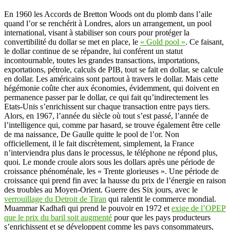
En 1960 les Accords de Bretton Woods ont du plomb dans l’aile
quand l’or se renchérit à Londres, alors un arrangement, un pool
international, visant à stabiliser son cours pour protéger la
convertibilité du dollar se met en place, le
« Gold pool »
. Ce faisant,
le dollar continue de se répandre, lui conférent un statut
incontournable, toutes les grandes transactions, importations,
exportations, pétrole, calculs de PIB, tout se fait en dollar, se calcule
en dollar. Les américains sont partout à travers le dollar. Mais cette
hégémonie coûte cher aux économies, évidemment, qui doivent en
permanence passer par le dollar, ce qui fait qu’indirectement les
Etats-Unis s’enrichissent sur chaque transaction entre pays tiers.
Alors, en 1967, l’année du siècle où tout s’est passé, l’année de
l’intelligence qui, comme par hasard, se trouve également être celle
de ma naissance, De Gaulle quitte le pool de l’or. Non
officiellement, il le fait discrètement, simplement, la France
n’interviendra plus dans le processus, le téléphone ne répond plus,
quoi. Le monde croule alors sous les dollars après une période de
croissance phénoménale, les « Trente glorieuses ». Une période de
croissance qui prend fin avec la hausse du prix de l’énergie en raison
des troubles au Moyen-Orient. Guerre des Six jours, avec le
verrouillage du Detroit de Tiran
qui ralentit le commerce mondial.
Muammar Kadhafi qui prend le pouvoir en 1972 et
exige de l’OPEP
que le prix du baril soit augmenté
pour que les pays producteurs
s’enrichissent et se développent comme les pays consommateurs,