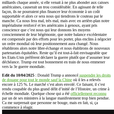
milliards chaque année, si elle venait à ne plus abonder aux caisses
américaines, causerait un trou considérable. En agissant de telle
façon, ils ne pourraient plus financer leur économie à un coût
supportable et alors ce sera nous qui tiendrons le couteau par le
manche. Ca nous fera mal, très mal, mais avec en arrière-plan notre
impérialisme renforcé et les américains à genoux, ayant pris
conscience que c’est nous qui leur donnons les moyens
consciemment de leur hégémonie, que notre balance excédentaire
est compensée par des efforts pour les porter, plus enclins à négocier
un ordre mondial où leur positionnement aura changé. Nous
rétablirons alors notre libre-échange et nous établirons de nouveaux
partenariats équitables. Reste qu’il est tout-à-fait envisageable que
les Etats-Unis préfèrent déclarer la guerre plutôt que d’assumer leur
déchéance. Trump est tout bonnement en train de nous emmener
vers la 3e guerre mondiale.
Edit du 10/04/2025
: Donald Trump a annoncé
suspendre les droits
de douane pour tout le monde sauf la Chine
où il les a relevés
encore à 125 %. Le marché s’est alors envolé. Ce faisant, il s’est
rendu coupable du plus grand délit d’initié de l’Histoire, un crime à
échelle mondiale. Quelque chose qui a été
officiellement reconnu
par un de ses ministres à la langue manifestement trop bien pendue.
Ca me surprenait que personne ne bouge, mais en fait, si, ça
commence à réagir.