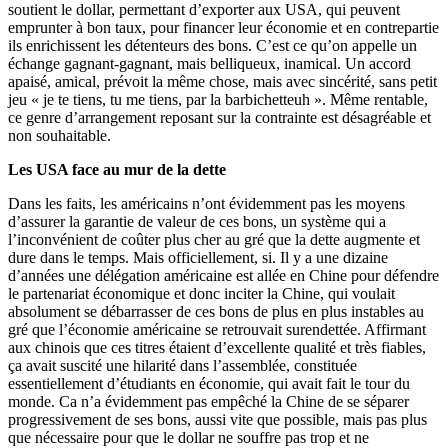
soutient le dollar, permettant d’exporter aux USA, qui peuvent
emprunter à bon taux, pour financer leur économie et en contrepartie
ils enrichissent les détenteurs des bons. C’est ce qu’on appelle un
échange gagnant-gagnant, mais belliqueux, inamical. Un accord
apaisé, amical, prévoit la même chose, mais avec sincérité, sans petit
jeu « je te tiens, tu me tiens, par la barbichetteuh ». Même rentable,
ce genre d’arrangement reposant sur la contrainte est désagréable et
non souhaitable.
Les USA face au mur de la dette
Dans les faits, les américains n’ont évidemment pas les moyens
d’assurer la garantie de valeur de ces bons, un système qui a
l’inconvénient de coûter plus cher au gré que la dette augmente et
dure dans le temps. Mais officiellement, si. Il y a une dizaine
d’années une délégation américaine est allée en Chine pour défendre
le partenariat économique et donc inciter la Chine, qui voulait
absolument se débarrasser de ces bons de plus en plus instables au
gré que l’économie américaine se retrouvait surendettée. Affirmant
aux chinois que ces titres étaient d’excellente qualité et très fiables,
ça avait suscité une hilarité dans l’assemblée, constituée
essentiellement d’étudiants en économie, qui avait fait le tour du
monde. Ca n’a évidemment pas empêché la Chine de se séparer
progressivement de ses bons, aussi vite que possible, mais pas plus
que nécessaire pour que le dollar ne souffre pas trop et ne