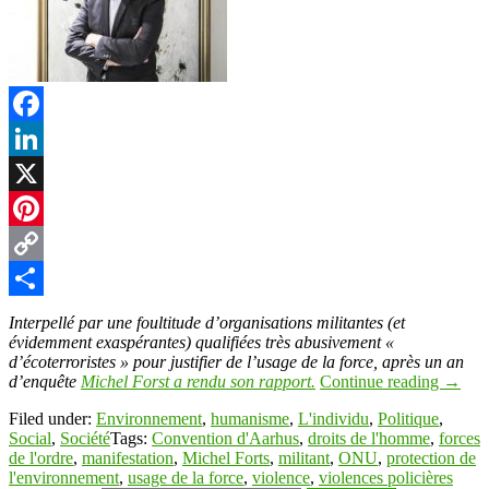
Facebook
LinkedIn
X
Pinterest
Copy
Link
Partager
Interpellé par une foultitude d’organisations militantes (et
évidemment exaspérantes) qualifiées très abusivement «
d’écoterroristes » pour justifier de l’usage de la force, après un an
d’enquête
Michel Forst a rendu son rapport.
Continue reading
→
Filed under:
Environnement
,
humanisme
,
L'individu
,
Politique
,
Social
,
Société
Tags:
Convention d'Aarhus
,
droits de l'homme
,
forces
de l'ordre
,
manifestation
,
Michel Forts
,
militant
,
ONU
,
protection de
l'environnement
,
usage de la force
,
violence
,
violences policières