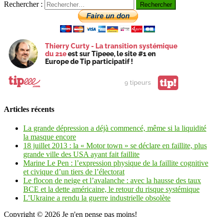
Rechercher :
Thierry Curty - La transition systémique
du 21e
est sur Tipeee, le site #1 en
Europe de Tip participatif !
tip!
9 tipeurs
Articles récents
La grande dépression a déjà commencé, même si la liquidité
la masque encore
18 juillet 2013 : la « Motor town » se déclare en faillite, plus
grande ville des USA ayant fait faillite
Marine Le Pen : l’expression physique de la faillite cognitive
et civique d’un tiers de l’électorat
Le flocon de neige et l’avalanche : avec la hausse des taux
BCE et la dette américaine, le retour du risque systémique
L’Ukraine a rendu la guerre industrielle obsolète
Copyright © 2026
Je n'en pense pas moins!