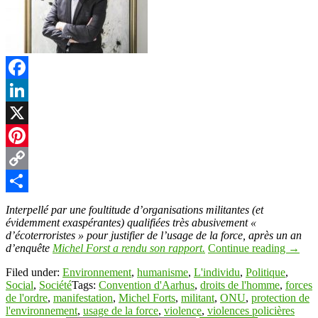
Facebook
LinkedIn
X
Pinterest
Copy
Link
Partager
Interpellé par une foultitude d’organisations militantes (et
évidemment exaspérantes) qualifiées très abusivement «
d’écoterroristes » pour justifier de l’usage de la force, après un an
d’enquête
Michel Forst a rendu son rapport.
Continue reading
→
Filed under:
Environnement
,
humanisme
,
L'individu
,
Politique
,
Social
,
Société
Tags:
Convention d'Aarhus
,
droits de l'homme
,
forces
de l'ordre
,
manifestation
,
Michel Forts
,
militant
,
ONU
,
protection de
l'environnement
,
usage de la force
,
violence
,
violences policières