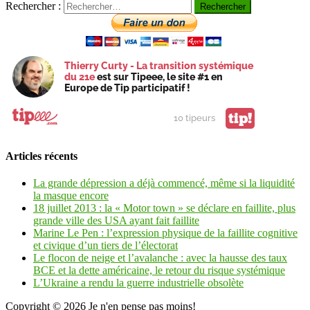
Rechercher :
Thierry Curty - La transition systémique
du 21e
est sur Tipeee, le site #1 en
Europe de Tip participatif !
tip!
10 tipeurs
Articles récents
La grande dépression a déjà commencé, même si la liquidité
la masque encore
18 juillet 2013 : la « Motor town » se déclare en faillite, plus
grande ville des USA ayant fait faillite
Marine Le Pen : l’expression physique de la faillite cognitive
et civique d’un tiers de l’électorat
Le flocon de neige et l’avalanche : avec la hausse des taux
BCE et la dette américaine, le retour du risque systémique
L’Ukraine a rendu la guerre industrielle obsolète
Copyright © 2026
Je n'en pense pas moins!