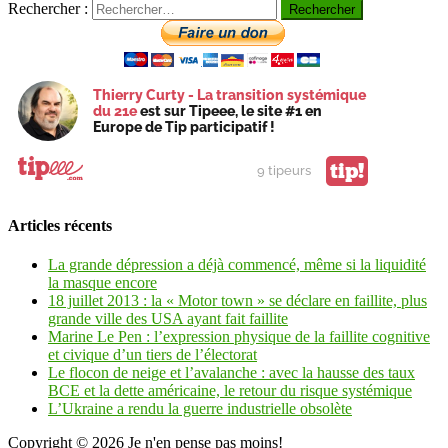
Rechercher :
Thierry Curty - La transition systémique
du 21e
est sur Tipeee, le site #1 en
Europe de Tip participatif !
tip!
9 tipeurs
Articles récents
La grande dépression a déjà commencé, même si la liquidité
la masque encore
18 juillet 2013 : la « Motor town » se déclare en faillite, plus
grande ville des USA ayant fait faillite
Marine Le Pen : l’expression physique de la faillite cognitive
et civique d’un tiers de l’électorat
Le flocon de neige et l’avalanche : avec la hausse des taux
BCE et la dette américaine, le retour du risque systémique
L’Ukraine a rendu la guerre industrielle obsolète
Copyright © 2026
Je n'en pense pas moins!