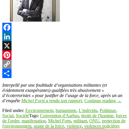
Facebook
LinkedIn
X
Pinterest
Copy
Link
Partager
Interpellé par une foultitude d’organisations militantes (et
évidemment exaspérantes) qualifiées très abusivement «
d’écoterroristes » pour justifier de l’usage de la force, après un an
d’enquête
Michel Forst a rendu son rapport.
Continue reading
→
Filed under:
Environnement
,
humanisme
,
L'individu
,
Politique
,
Social
,
Société
Tags:
Convention d'Aarhus
,
droits de l'homme
,
forces
de l'ordre
,
manifestation
,
Michel Forts
,
militant
,
ONU
,
protection de
l'environnement
,
usage de la force
,
violence
,
violences policières