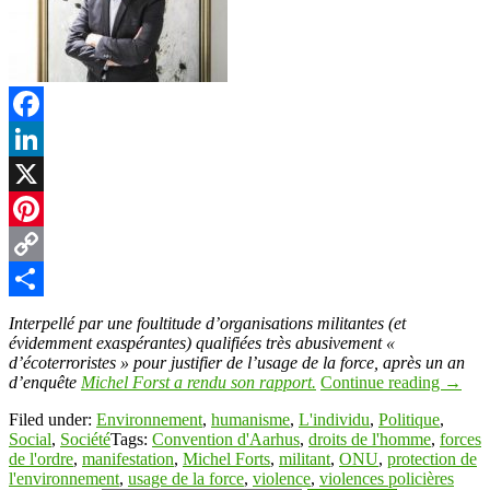
Facebook
LinkedIn
X
Pinterest
Copy
Link
Partager
Interpellé par une foultitude d’organisations militantes (et
évidemment exaspérantes) qualifiées très abusivement «
d’écoterroristes » pour justifier de l’usage de la force, après un an
d’enquête
Michel Forst a rendu son rapport.
Continue reading
→
Filed under:
Environnement
,
humanisme
,
L'individu
,
Politique
,
Social
,
Société
Tags:
Convention d'Aarhus
,
droits de l'homme
,
forces
de l'ordre
,
manifestation
,
Michel Forts
,
militant
,
ONU
,
protection de
l'environnement
,
usage de la force
,
violence
,
violences policières