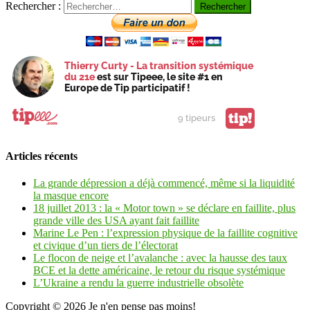
Rechercher :
Thierry Curty - La transition systémique
du 21e
est sur Tipeee, le site #1 en
Europe de Tip participatif !
tip!
9 tipeurs
Articles récents
La grande dépression a déjà commencé, même si la liquidité
la masque encore
18 juillet 2013 : la « Motor town » se déclare en faillite, plus
grande ville des USA ayant fait faillite
Marine Le Pen : l’expression physique de la faillite cognitive
et civique d’un tiers de l’électorat
Le flocon de neige et l’avalanche : avec la hausse des taux
BCE et la dette américaine, le retour du risque systémique
L’Ukraine a rendu la guerre industrielle obsolète
Copyright © 2026
Je n'en pense pas moins!