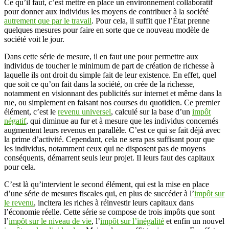
Ce qu’il faut, c’est mettre en place un environnement collaboratif
pour donner aux individus les moyens de contribuer à la société
autrement que par le travail
. Pour cela, il suffit que l’État prenne
quelques mesures pour faire en sorte que ce nouveau modèle de
société voit le jour.
Dans cette série de mesure, il en faut une pour permettre aux
individus de toucher le minimum de part de création de richesse à
laquelle ils ont droit du simple fait de leur existence. En effet, quel
que soit ce qu’on fait dans la société, on crée de la richesse,
notamment en visionnant des publicités sur internet et même dans la
rue, ou simplement en faisant nos courses du quotidien. Ce premier
élément, c’est le
revenu universel
, calculé sur la base d’un
impôt
négatif
, qui diminue au fur et à mesure que les individus concernés
augmentent leurs revenus en parallèle. C’est ce qui se fait déjà avec
la prime d’activité. Cependant, cela ne sera pas suffisant pour que
les individus, notamment ceux qui ne disposent pas de moyens
conséquents, démarrent seuls leur projet. Il leurs faut des capitaux
pour cela.
C’est là qu’intervient le second élément, qui est la mise en place
d’une série de mesures fiscales qui, en plus de succéder à l’
impôt sur
le revenu
, incitera les riches à réinvestir leurs capitaux dans
l’économie réelle. Cette série se compose de trois impôts que sont
l’
impôt sur le niveau de vie
, l’
impôt sur l’inégalité
et enfin un nouvel