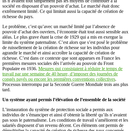
ils n’avaient tout simplement pas les moyens de contribuer à la
société en disposant d’un pouvoir d’achat. Le marché était donc
extrêmement limité. Ce qui limitait aussi la capacité de création de
richesse du pays.
Le problème, c’est qu’avec un marché limité par l’absence de
pouvoir d’achat des ouvriers, l’économie était tout aussi sensible aux
aléas. Le plus grave étant la crise de 1929 qui a mis en exergue la
limite du système paternaliste. C’est alors que s’est posé le problème
de ruissellement de la création de richesse sur les individus pour
agrandir le marché et ainsi accroître la capacité de création de
richesse. C’est dans ce contexte que sont apparues en France les
premières mesures sociales dès l’arrivée au pouvoir du Front
Populaire en 1936.
Mesures qui consistaient à réduire le temps de
travail par une semaine de 40 heure, d’imposer des journées de
congés payés ou encore les premières conventions collectives
.
Processus interrompu par la Seconde Guerre Mondiale trois ans plus
tard.
Un système ayant permis l’élévation de l’ensemble de la société
L’instauration du système de protection sociale a permis aux
individus de s’émanciper et ainsi d’obtenir la liberté qu’ils n’avaient
pas sous le paternalisme. Les conditions de travail s’améliorent et les
salariés disposent d’un revenu décent. Ces éléments ont permis de
démultiplier la capacité de création de richesse des pays concernés