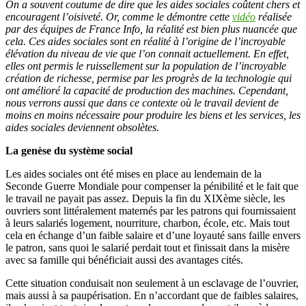
On a souvent coutume de dire que les aides sociales coûtent chers et
encouragent l’oisiveté. Or, comme le démontre cette
vidéo
réalisée
par des équipes de France Info, la réalité est bien plus nuancée que
cela. Ces aides sociales sont en réalité à l’origine de l’incroyable
élévation du niveau de vie que l’on connait actuellement. En effet,
elles ont permis le ruissellement sur la population de l’incroyable
création de richesse, permise par les progrès de la technologie qui
ont amélioré la capacité de production des machines. Cependant,
nous verrons aussi que dans ce contexte où le travail devient de
moins en moins nécessaire pour produire les biens et les services, les
aides sociales deviennent obsolètes.
La genèse du système social
Les aides sociales ont été mises en place au lendemain de la
Seconde Guerre Mondiale pour compenser la pénibilité et le fait que
le travail ne payait pas assez. Depuis la fin du XIXème siècle, les
ouvriers sont littéralement maternés par les patrons qui fournissaient
à leurs salariés logement, nourriture, charbon, école, etc. Mais tout
cela en échange d’un faible salaire et d’une loyauté sans faille envers
le patron, sans quoi le salarié perdait tout et finissait dans la misère
avec sa famille qui bénéficiait aussi des avantages cités.
Cette situation conduisait non seulement à un esclavage de l’ouvrier,
mais aussi à sa paupérisation. En n’accordant que de faibles salaires,