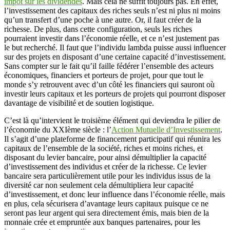
impôt sur les dividendes
. Mais cela ne suffit toujours pas. En effet,
l’investissement des capitaux des riches seuls n’est ni plus ni moins
qu’un transfert d’une poche à une autre. Or, il faut créer de la
richesse. De plus, dans cette configuration, seuls les riches
pourraient investir dans l’économie réelle, et ce n’est justement pas
le but recherché. Il faut que l’individu lambda puisse aussi influencer
sur des projets en disposant d’une certaine capacité d’investissement.
Sans compter sur le fait qu’il faille fédérer l’ensemble des acteurs
économiques, financiers et porteurs de projet, pour que tout le
monde s’y retrouvent avec d’un côté les financiers qui sauront où
investir leurs capitaux et les porteurs de projets qui pourront disposer
davantage de visibilité et de soutien logistique.
C’est là qu’intervient le troisième élément qui deviendra le pilier de
l’économie du XXIème siècle : l’
Action Mutuelle d’Investissement
.
Il s’agit d’une plateforme de financement participatif qui réunira les
capitaux de l’ensemble de la société, riches et moins riches, et
disposant du levier bancaire, pour ainsi démultiplier la capacité
d’investissement des individus et créer de la richesse. Ce levier
bancaire sera particulièrement utile pour les individus issus de la
diversité car non seulement cela démultipliera leur capacité
d’investissement, et donc leur influence dans l’économie réelle, mais
en plus, cela sécurisera d’avantage leurs capitaux puisque ce ne
seront pas leur argent qui sera directement émis, mais bien de la
monnaie crée et empruntée aux banques partenaires, pour les