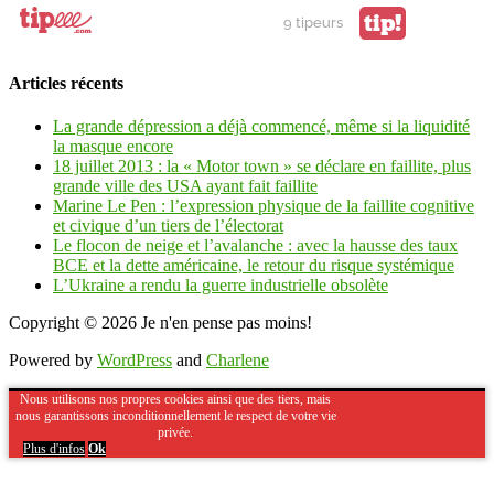
tip!
9 tipeurs
Articles récents
La grande dépression a déjà commencé, même si la liquidité
la masque encore
18 juillet 2013 : la « Motor town » se déclare en faillite, plus
grande ville des USA ayant fait faillite
Marine Le Pen : l’expression physique de la faillite cognitive
et civique d’un tiers de l’électorat
Le flocon de neige et l’avalanche : avec la hausse des taux
BCE et la dette américaine, le retour du risque systémique
L’Ukraine a rendu la guerre industrielle obsolète
Copyright © 2026
Je n'en pense pas moins!
Powered by
WordPress
and
Charlene
Nous utilisons nos propres cookies ainsi que des tiers, mais
nous garantissons inconditionnellement le respect de votre vie
privée.
Plus d'infos
Ok