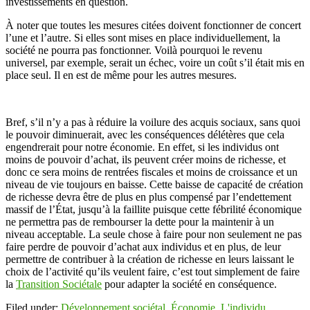
investissements en question.
À noter que toutes les mesures citées doivent fonctionner de concert
l’une et l’autre. Si elles sont mises en place individuellement, la
société ne pourra pas fonctionner. Voilà pourquoi le revenu
universel, par exemple, serait un échec, voire un coût s’il était mis en
place seul. Il en est de même pour les autres mesures.
Bref, s’il n’y a pas à réduire la voilure des acquis sociaux, sans quoi
le pouvoir diminuerait, avec les conséquences délétères que cela
engendrerait pour notre économie. En effet, si les individus ont
moins de pouvoir d’achat, ils peuvent créer moins de richesse, et
donc ce sera moins de rentrées fiscales et moins de croissance et un
niveau de vie toujours en baisse. Cette baisse de capacité de création
de richesse devra être de plus en plus compensé par l’endettement
massif de l’État, jusqu’à la faillite puisque cette fébrilité économique
ne permettra pas de rembourser la dette pour la maintenir à un
niveau acceptable. La seule chose à faire pour non seulement ne pas
faire perdre de pouvoir d’achat aux individus et en plus, de leur
permettre de contribuer à la création de richesse en leurs laissant le
choix de l’activité qu’ils veulent faire, c’est tout simplement de faire
la
Transition Sociétale
pour adapter la société en conséquence.
Filed under:
Développement sociétal
,
Économie
,
L'individu
,