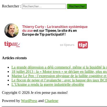
Rechercher :
Thierry Curty - La transition systémique
du 21e
est sur Tipeee, le site #1 en
Europe de Tip participatif !
tip!
10 tipeurs
Articles récents
La grande dépression a déjà commencé, même si la liquidité la
18 juillet 2013 : la « Motor town » se déclare en faillite, plus gr
Marine Le Pen : l’expression physique de la faillite cognitive et 
Le flocon de neige et l’avalanche : avec la hausse des taux BCE 
L’Ukraine a rendu la guerre industrielle obsolète
Copyright © 2026
Je n'en pense pas moins!
Powered by
WordPress
and
Charlene