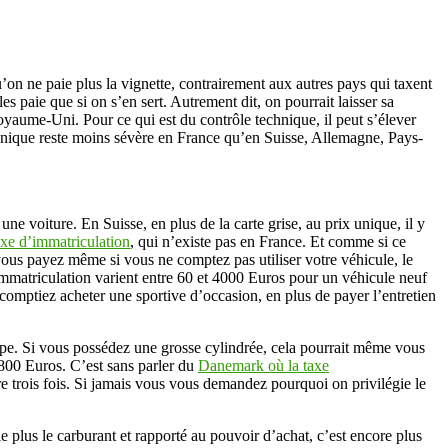
’on ne paie plus la vignette, contrairement aux autres pays qui taxent
s paie que si on s’en sert. Autrement dit, on pourrait laisser sa
oyaume-Uni. Pour ce qui est du contrôle technique, il peut s’élever
echnique reste moins sévère en France qu’en Suisse, Allemagne, Pays-
ne voiture. En Suisse, en plus de la carte grise, au prix unique, il y
axe d’immatriculation
, qui n’existe pas en France. Et comme si ce
vous payez même si vous ne comptez pas utiliser votre véhicule, le
d’immatriculation varient entre 60 et 4000 Euros pour un véhicule neuf
 comptiez acheter une sportive d’occasion, en plus de payer l’entretien
urope. Si vous possédez une grosse cylindrée, cela pourrait même vous
800 Euros. C’est sans parler du
Danemark où la taxe
 trois fois. Si jamais vous vous demandez pourquoi on privilégie le
e le plus le carburant et rapporté au pouvoir d’achat, c’est encore plus