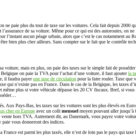
 ne paie plus du tout de taxe sur les voitures. Cela fait depuis 2000 qu
t l’assurance de sa voiture. Même pour ce qui est des autoroutes, on ne le
pour l’instant aucun péage urbain, alors que c’est le cas notamment au R
tre bien plus cher ailleurs. Sans compter sur le fait que le contrôle t
voiture, mais en plus, on paie des taxes sur le simple fait de posséder u
n Belgique on paie la TVA pour l’achat d’une voiture, il faut ajouter
la t
re, il faudra payer
une taxe de circulation
pour la faire rouler. Taxe que 
 taxe qui n’existe pas en France. Dans le cas de la Belgique, les taxes 
 et même plus si votre véhicule dépasse les 20 CV fiscaux. Bref, si vous
posséder…
evés. Aux Pays-Bas, les taxes sur les voitures sont les plus élevés en E
plus cher en Europe
avec un coût
mensuel
moyen pouvant aller jusqu’à 
 vente hors TVA. Autrement dit, au Danemark, vous payez votre voiture
y paie vous donneront des indices.
 la France est parmi les plus taxés, elle n’est de loin pas le pays qui tax