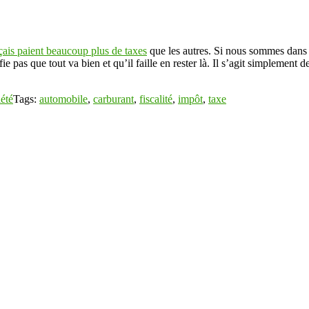
nçais paient beaucoup plus de taxes
que les autres. Si nous sommes dans l
fie pas que tout va bien et qu’il faille en rester là. Il s’agit simpleme
été
Tags:
automobile
,
carburant
,
fiscalité
,
impôt
,
taxe