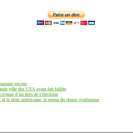
 masque encore
ande ville des USA ayant fait faillite
civique d’un tiers de l’électorat
et la dette américaine, le retour du risque systémique