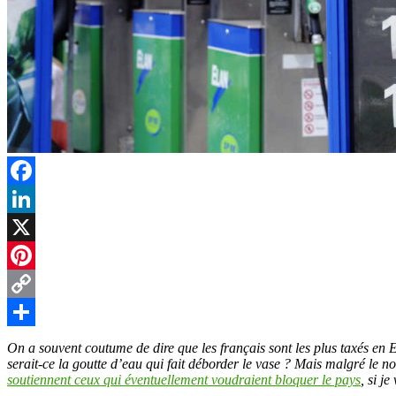
t
r
Facebook
LinkedIn
X
Pinterest
Copy
Link
Partager
On a souvent coutume de dire que les français sont les plus taxés en 
serait-ce la goutte d’eau qui fait déborder le vase ? Mais malgré le no
soutiennent ceux qui éventuellement voudraient bloquer le pays
, si j