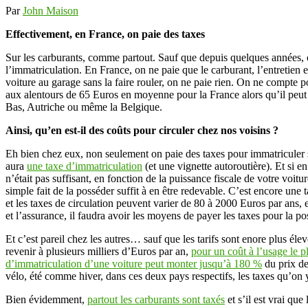
Par
John Maison
Effectivement, en France, on paie des taxes
Sur les carburants, comme partout. Sauf que depuis quelques années, on
l’immatriculation. En France, on ne paie que le carburant, l’entretien e
voiture au garage sans la faire rouler, on ne paie rien. On ne compte 
aux alentours de 65 Euros en moyenne pour la France alors qu’il peut ê
Bas, Autriche ou même la Belgique.
Ainsi, qu’en est-il des coûts pour circuler chez nos voisins ?
Eh bien chez eux, non seulement on paie des taxes pour immatriculer sa 
aura
une taxe d’immatriculation
(et une vignette autoroutière). Et si e
n’était pas suffisant, en fonction de la puissance fiscale de votre voitu
simple fait de la posséder suffit à en être redevable. C’est encore une
et les taxes de circulation peuvent varier de 80 à 2000 Euros par ans,
et l’assurance, il faudra avoir les moyens de payer les taxes pour la 
Et c’est pareil chez les autres… sauf que les tarifs sont enore plus él
revenir à plusieurs milliers d’Euros par an,
pour un coût à l’usage le 
d’immatriculation d’une voiture peut monter jusqu’à 180 %
du prix de
vélo, été comme hiver, dans ces deux pays respectifs, les taxes qu’on 
Bien évidemment,
partout les carburants sont taxés
et s’il est vrai que