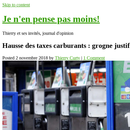
Skip to content
Je n'en pense pas moins!
Thierry et ses invités, journal d'opinion
Hausse des taxes carburants : grogne justif
Posted
2 novembre 2018
by
Thierry Curty
|
1 Comment
ok
In