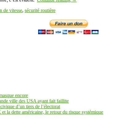
on de vitesse
,
sécurité routière
 masque encore
ande ville des USA ayant fait faillite
civique d’un tiers de l’électorat
et la dette américaine, le retour du risque systémique