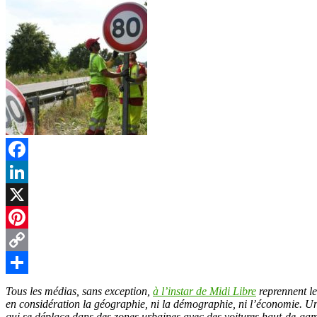
Facebook
LinkedIn
X
Pinterest
Copy
Link
Partager
Tous les médias, sans exception,
à l’instar de Midi Libre
reprennent le
en considération la géographie, ni la démographie, ni l’économie. U
qui se déplace dans des zones urbaines avec des voitures haut-de-gam