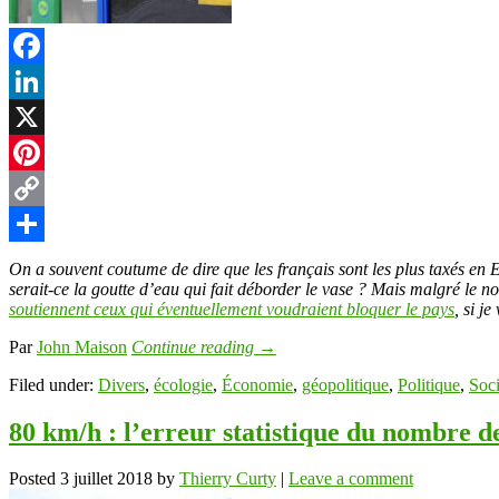
t
Facebook
LinkedIn
r
X
Pinterest
Copy
Link
Partager
On a souvent coutume de dire que les français sont les plus taxés en 
serait-ce la goutte d’eau qui fait déborder le vase ? Mais malgré le no
soutiennent ceux qui éventuellement voudraient bloquer le pays
, si j
Par
John Maison
Continue reading
→
Filed under:
Divers
,
écologie
,
Économie
,
géopolitique
,
Politique
,
Soci
80 km/h : l’erreur statistique du nombre d
Posted
3 juillet 2018
by
Thierry Curty
|
Leave a comment