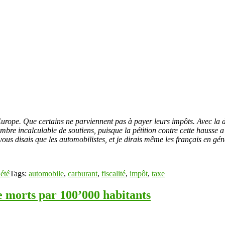
Europe. Que certains ne parviennent pas à payer leurs impôts. Avec la 
mbre incalculable de soutiens, puisque la pétition contre cette hausse a
e vous disais que les automobilistes, et je dirais même les français en gé
été
Tags:
automobile
,
carburant
,
fiscalité
,
impôt
,
taxe
e morts par 100’000 habitants