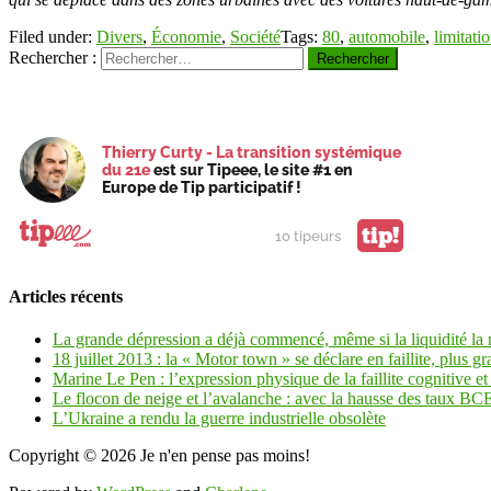
Filed under:
Divers
,
Économie
,
Société
Tags:
80
,
automobile
,
limitati
Rechercher :
Thierry Curty - La transition systémique
du 21e
est sur Tipeee, le site #1 en
Europe de Tip participatif !
tip!
10 tipeurs
Articles récents
La grande dépression a déjà commencé, même si la liquidité la
18 juillet 2013 : la « Motor town » se déclare en faillite, plus gr
Marine Le Pen : l’expression physique de la faillite cognitive et 
Le flocon de neige et l’avalanche : avec la hausse des taux BCE 
L’Ukraine a rendu la guerre industrielle obsolète
Copyright © 2026
Je n'en pense pas moins!