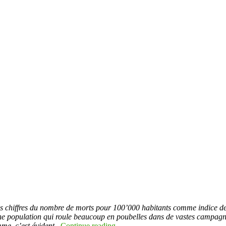
s chiffres du nombre de morts pour 100’000 habitants comme indice de séc
ne population qui roule beaucoup en poubelles dans de vastes campagne
me, c’est évident.
Continue reading
→