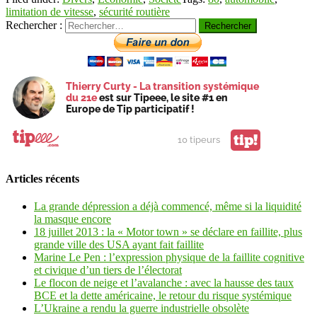
limitation de vitesse
,
sécurité routière
Rechercher :
Thierry Curty - La transition systémique
du 21e
est sur Tipeee, le site #1 en
Europe de Tip participatif !
tip!
10 tipeurs
Articles récents
La grande dépression a déjà commencé, même si la liquidité
la masque encore
18 juillet 2013 : la « Motor town » se déclare en faillite, plus
grande ville des USA ayant fait faillite
Marine Le Pen : l’expression physique de la faillite cognitive
et civique d’un tiers de l’électorat
Le flocon de neige et l’avalanche : avec la hausse des taux
BCE et la dette américaine, le retour du risque systémique
L’Ukraine a rendu la guerre industrielle obsolète