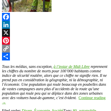
Facebook
LinkedIn
X
Pinterest
Copy
Link
Partager
Tous les médias, sans exception,
à l’instar de Midi Libre
reprennent
les chiffres du nombre de morts pour 100’000 habitants comme
indice de sécurité routière, alors que ce chiffre ne signifie rien. Il ne
prend pas en considération la géographie, ni la démographie, ni
l’économie. Une population qui roule beaucoup en poubelles dans
de vastes campagnes aura plus d’accidents de la route qu’une
population qui roule peu qui se déplace dans des zones urbaines
avec des voitures haut-de-gamme, c’est évident.
Continue reading
→
Filed under:
Divers
,
Économie
,
Société
Tags:
80
,
automobile
,