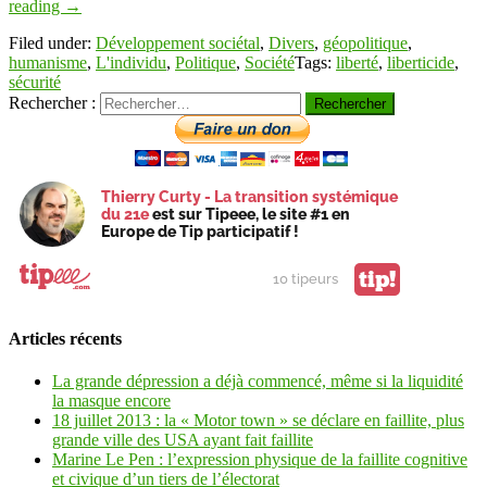
reading
→
Filed under:
Développement sociétal
,
Divers
,
géopolitique
,
humanisme
,
L'individu
,
Politique
,
Société
Tags:
liberté
,
liberticide
,
sécurité
Rechercher :
Thierry Curty - La transition systémique
du 21e
est sur Tipeee, le site #1 en
Europe de Tip participatif !
tip!
10 tipeurs
Articles récents
La grande dépression a déjà commencé, même si la liquidité
la masque encore
18 juillet 2013 : la « Motor town » se déclare en faillite, plus
grande ville des USA ayant fait faillite
Marine Le Pen : l’expression physique de la faillite cognitive
et civique d’un tiers de l’électorat