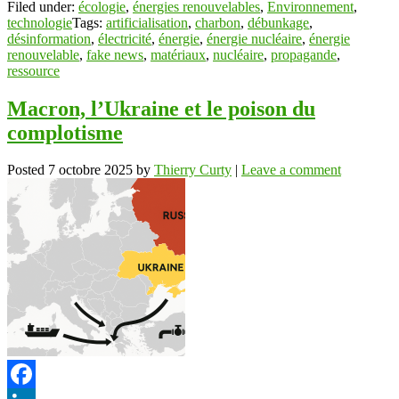
Filed under:
écologie
,
énergies renouvelables
,
Environnement
,
technologie
Tags:
artificialisation
,
charbon
,
débunkage
,
désinformation
,
électricité
,
énergie
,
énergie nucléaire
,
énergie
renouvelable
,
fake news
,
matériaux
,
nucléaire
,
propagande
,
ressource
Macron, l’Ukraine et le poison du
complotisme
Posted
7 octobre 2025
by
Thierry Curty
|
Leave a comment