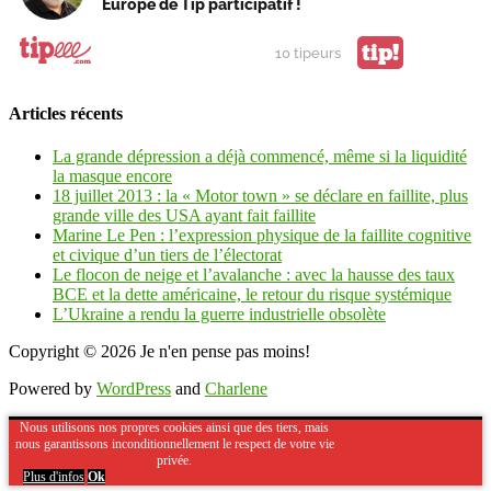
Europe de Tip participatif !
tip!
10 tipeurs
Articles récents
La grande dépression a déjà commencé, même si la liquidité
la masque encore
18 juillet 2013 : la « Motor town » se déclare en faillite, plus
grande ville des USA ayant fait faillite
Marine Le Pen : l’expression physique de la faillite cognitive
et civique d’un tiers de l’électorat
Le flocon de neige et l’avalanche : avec la hausse des taux
BCE et la dette américaine, le retour du risque systémique
L’Ukraine a rendu la guerre industrielle obsolète
Copyright © 2026
Je n'en pense pas moins!
Powered by
WordPress
and
Charlene
Nous utilisons nos propres cookies ainsi que des tiers, mais
nous garantissons inconditionnellement le respect de votre vie
privée.
Plus d'infos
Ok