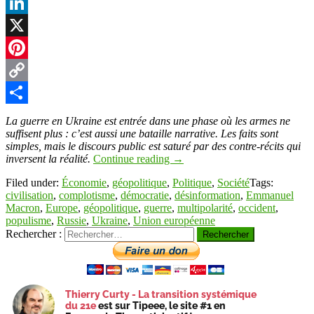
Facebook
LinkedIn
X
Pinterest
Copy
Link
Partager
La guerre en Ukraine est entrée dans une phase où les armes ne
suffisent plus : c’est aussi une bataille narrative. Les faits sont
simples, mais le discours public est saturé par des contre-récits qui
inversent la réalité.
Continue reading
→
Filed under:
Économie
,
géopolitique
,
Politique
,
Société
Tags:
civilisation
,
complotisme
,
démocratie
,
désinformation
,
Emmanuel
Macron
,
Europe
,
géopolitique
,
guerre
,
multipolarité
,
occident
,
populisme
,
Russie
,
Ukraine
,
Union européenne
Rechercher :
Thierry Curty - La transition systémique
du 21e
est sur Tipeee, le site #1 en