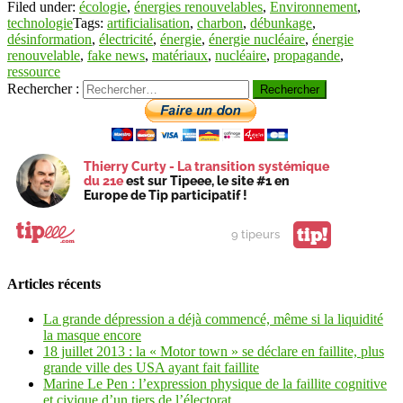
Filed under:
écologie
,
énergies renouvelables
,
Environnement
,
technologie
Tags:
artificialisation
,
charbon
,
débunkage
,
désinformation
,
électricité
,
énergie
,
énergie nucléaire
,
énergie
renouvelable
,
fake news
,
matériaux
,
nucléaire
,
propagande
,
ressource
Rechercher :
Thierry Curty - La transition systémique
du 21e
est sur Tipeee, le site #1 en
Europe de Tip participatif !
tip!
9 tipeurs
Articles récents
La grande dépression a déjà commencé, même si la liquidité
la masque encore
18 juillet 2013 : la « Motor town » se déclare en faillite, plus
grande ville des USA ayant fait faillite
Marine Le Pen : l’expression physique de la faillite cognitive
et civique d’un tiers de l’électorat