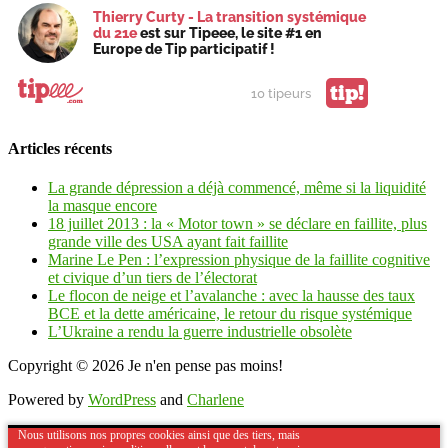
Thierry Curty - La transition systémique
du 21e
est sur Tipeee, le site #1 en
Europe de Tip participatif !
tip!
10 tipeurs
Articles récents
La grande dépression a déjà commencé, même si la liquidité
la masque encore
18 juillet 2013 : la « Motor town » se déclare en faillite, plus
grande ville des USA ayant fait faillite
Marine Le Pen : l’expression physique de la faillite cognitive
et civique d’un tiers de l’électorat
Le flocon de neige et l’avalanche : avec la hausse des taux
BCE et la dette américaine, le retour du risque systémique
L’Ukraine a rendu la guerre industrielle obsolète
Copyright © 2026
Je n'en pense pas moins!
Powered by
WordPress
and
Charlene
Nous utilisons nos propres cookies ainsi que des tiers, mais