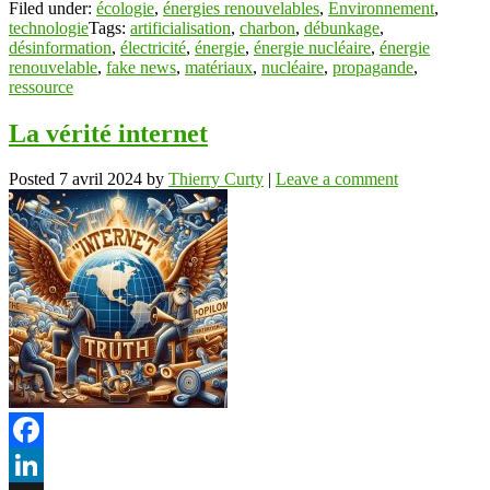
Filed under:
écologie
,
énergies renouvelables
,
Environnement
,
technologie
Tags:
artificialisation
,
charbon
,
débunkage
,
désinformation
,
électricité
,
énergie
,
énergie nucléaire
,
énergie
renouvelable
,
fake news
,
matériaux
,
nucléaire
,
propagande
,
ressource
La vérité internet
Posted
7 avril 2024
by
Thierry Curty
|
Leave a comment
Facebook