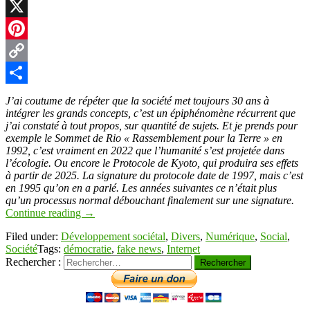
LinkedIn
X
Pinterest
Copy
Link
Partager
J’ai coutume de répéter que la société met toujours 30 ans à
intégrer les grands concepts, c’est un épiphénomène récurrent que
j’ai constaté à tout propos, sur quantité de sujets. Et je prends pour
exemple le Sommet de Rio « Rassemblement pour la Terre » en
1992, c’est vraiment en 2022 que l’humanité s’est projetée dans
l’écologie. Ou encore le Protocole de Kyoto, qui produira ses effets
à partir de 2025. La signature du protocole date de 1997, mais c’est
en 1995 qu’on en a parlé. Les années suivantes ce n’était plus
qu’un processus normal débouchant finalement sur une signature.
Continue reading
→
Filed under:
Développement sociétal
,
Divers
,
Numérique
,
Social
,
Société
Tags:
démocratie
,
fake news
,
Internet
Rechercher :