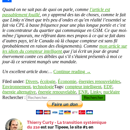
Link
Partager
Quand on ne sait pas de quoi on parle, comme
l’article est
passablement fouillé
, on y apprend des tas de choses, comme le fait
que Linky n’émet que très peu d’ondes et qu’en réalité l’essentiel se
fait via CPL à basse fréquence pour une plus longue portée et c’est
le concentrateur du quartier qui communique en GSM. Ce que moi-
même j’ignorais, me référant dans mes propos à ce qui se fait dans
d’autres pays, tel le Canada où là chaque compteur est sans fil
(probablement en raison des éloignements). Comme
mon article sur
les idiots du compteur intelligent
que j’ai écrit un jour de grand
énervement contre ces débiles qui s’il s’étaient présentés à moi ce
jour-là ce seraient mangés une mandale.
Un excellent article donc…
Continue reading
→
Filed under:
Divers
,
écologie
,
Économie
,
énergies renouvelables
,
Environnement
,
technologie
Tags:
compteur intelligent
,
EDF
,
énergie alternative
,
énergie renouvelable
,
ENR
,
Linky
,
nucléaire
Rechercher :
Thierry Curty - La transition systémique
du 21e
est sur Tipeee, le site #1 en