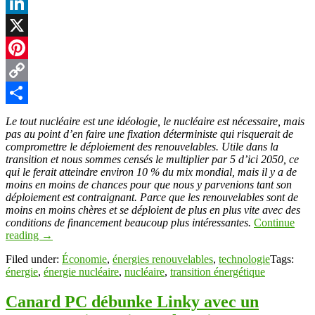
Facebook
LinkedIn
X
Pinterest
Copy
Link
Partager
Le tout nucléaire est une idéologie, le nucléaire est nécessaire, mais
pas au point d’en faire une fixation déterministe qui risquerait de
compromettre le déploiement des renouvelables. Utile dans la
transition et nous sommes censés le multiplier par 5 d’ici 2050, ce
qui le ferait atteindre environ 10 % du mix mondial, mais il y a de
moins en moins de chances pour que nous y parvenions tant son
déploiement est contraignant. Parce que les renouvelables sont de
moins en moins chères et se déploient de plus en plus vite avec des
conditions de financement beaucoup plus intéressantes.
Continue
reading
→
Filed under:
Économie
,
énergies renouvelables
,
technologie
Tags:
énergie
,
énergie nucléaire
,
nucléaire
,
transition énergétique
Canard PC débunke Linky avec un