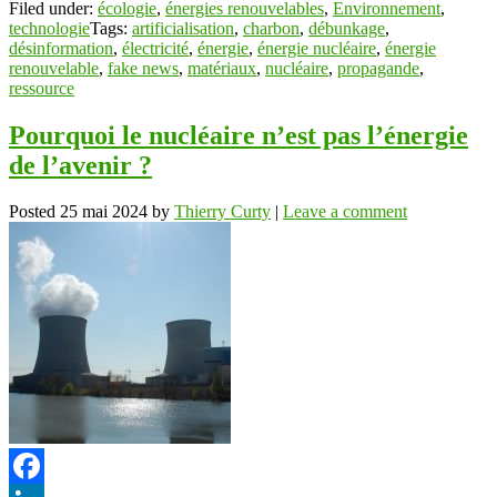
Filed under:
écologie
,
énergies renouvelables
,
Environnement
,
technologie
Tags:
artificialisation
,
charbon
,
débunkage
,
désinformation
,
électricité
,
énergie
,
énergie nucléaire
,
énergie
renouvelable
,
fake news
,
matériaux
,
nucléaire
,
propagande
,
ressource
Pourquoi le nucléaire n’est pas l’énergie
de l’avenir ?
Posted
25 mai 2024
by
Thierry Curty
|
Leave a comment