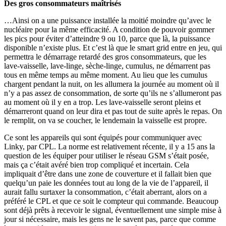
Des gros consommateurs maîtrisés
…Ainsi on a une puissance installée la moitié moindre qu’avec le
nucléaire pour la même efficacité. A condition de pouvoir gommer
les pics pour éviter d’atteindre 9 ou 10, parce que là, la puissance
disponible n’existe plus. Et c’est là que le smart grid entre en jeu, qui
permettra le démarrage retardé des gros consommateurs, que les
lave-vaisselle, lave-linge, sèche-linge, cumulus, ne démarrent pas
tous en même temps au même moment. Au lieu que les cumulus
chargent pendant la nuit, on les allumera la journée au moment où il
n’y a pas assez de consommation, de sorte qu’ils ne s’allumeront pas
au moment où il y en a trop. Les lave-vaisselle seront pleins et
démarreront quand on leur dira et pas tout de suite après le repas. On
le remplit, on va se coucher, le lendemain la vaisselle est propre.
Ce sont les appareils qui sont équipés pour communiquer avec
Linky, par CPL. La norme est relativement récente, il y a 15 ans la
question de les équiper pour utiliser le réseau GSM s’était posée,
mais ça c’était avéré bien trop compliqué et incertain. Cela
impliquait d’être dans une zone de couverture et il fallait bien que
quelqu’un paie les données tout au long de la vie de l’appareil, il
aurait fallu surtaxer la consommation, c’était aberrant, alors on a
préféré le CPL et que ce soit le compteur qui commande. Beaucoup
sont déjà prêts à recevoir le signal, éventuellement une simple mise à
jour si nécessaire, mais les gens ne le savent pas, parce que comme