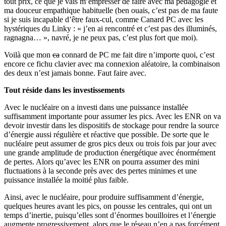
tout prix, ce que je vais m’empresser de faire avec ma pédagogie et
ma douceur empathique habituelle (ben ouais, c’est pas de ma faute
si je suis incapable d’être faux-cul, comme Canard PC avec les
hystériques du Linky : « j’en ai rencontré et c’est pas des illuminés,
ragnagna… », navré, je ne peux pas, c’est plus fort que moi).
Voilà que mon
ca
connard de PC me fait dire n’importe quoi, c’est
encore ce fichu clavier avec ma connexion aléatoire, la combinaison
des deux n’est jamais bonne. Faut faire avec.
Tout réside dans les investissements
Avec le nucléaire on a investi dans une puissance installée
suffisamment importante pour assumer les pics. Avec les ENR on va
devoir investir dans les dispositifs de stockage pour rendre la source
d’énergie aussi régulière et réactive que possible. De sorte que le
nucléaire peut assumer de gros pics deux ou trois fois par jour avec
une grande amplitude de production énergétique avec énormément
de pertes. Alors qu’avec les ENR on pourra assumer des mini
fluctuations à la seconde près avec des pertes minimes et une
puissance installée la moitié plus faible.
Ainsi, avec le nucléaire, pour produire suffisamment d’énergie,
quelques heures avant les pics, on pousse les centrales, qui ont un
temps d’inertie, puisqu’elles sont d’énormes bouilloires et l’énergie
augmente progressivement, alors que le réseau n’en a pas forcément