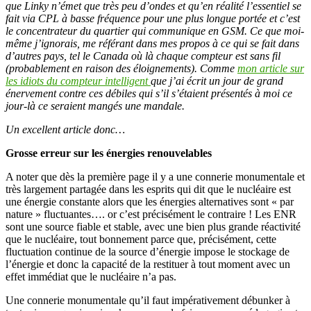
que Linky n’émet que très peu d’ondes et qu’en réalité l’essentiel se
fait via CPL à basse fréquence pour une plus longue portée et c’est
le concentrateur du quartier qui communique en GSM. Ce que moi-
même j’ignorais, me référant dans mes propos à ce qui se fait dans
d’autres pays, tel le Canada où là chaque compteur est sans fil
(probablement en raison des éloignements). Comme
mon article sur
les idiots du compteur intelligent
que j’ai écrit un jour de grand
énervement contre ces débiles qui s’il s’étaient présentés à moi ce
jour-là ce seraient mangés une mandale.
Un excellent article donc…
Grosse erreur sur les énergies renouvelables
A noter que dès la première page il y a une connerie monumentale et
très largement partagée dans les esprits qui dit que le nucléaire est
une énergie constante alors que les énergies alternatives sont « par
nature » fluctuantes…. or c’est précisément le contraire ! Les ENR
sont une source fiable et stable, avec une bien plus grande réactivité
que le nucléaire, tout bonnement parce que, précisément, cette
fluctuation continue de la source d’énergie impose le stockage de
l’énergie et donc la capacité de la restituer à tout moment avec un
effet immédiat que le nucléaire n’a pas.
Une connerie monumentale qu’il faut impérativement débunker à