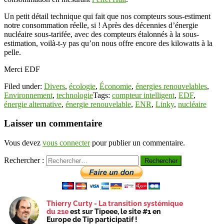
Un petit détail technique qui fait que nos compteurs sous-estiment
notre consommation réelle, si ! Après des décennies d’énergie
nucléaire sous-tarifée, avec des compteurs étalonnés à la sous-
estimation, voilà-t-y pas qu’on nous offre encore des kilowatts à la
pelle.
Merci EDF
Filed under:
Divers
,
écologie
,
Économie
,
énergies renouvelables
,
Environnement
,
technologie
Tags:
compteur intelligent
,
EDF
,
énergie alternative
,
énergie renouvelable
,
ENR
,
Linky
,
nucléaire
Laisser un commentaire
Vous devez
vous connecter
pour publier un commentaire.
Rechercher :
Thierry Curty - La transition systémique
du 21e
est sur Tipeee, le site #1 en
Europe de Tip participatif !