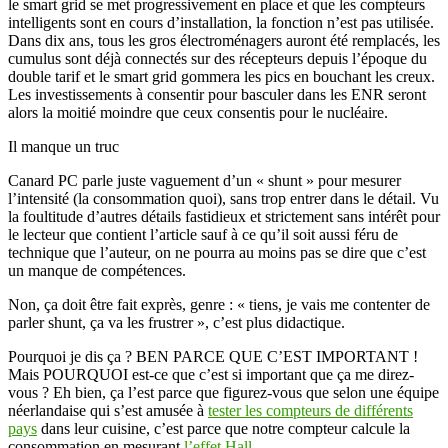
le smart grid se met progressivement en place et que les compteurs
intelligents sont en cours d’installation, la fonction n’est pas utilisée.
Dans dix ans, tous les gros électroménagers auront été remplacés, les
cumulus sont déjà connectés sur des récepteurs depuis l’époque du
double tarif et le smart grid gommera les pics en bouchant les creux.
Les investissements à consentir pour basculer dans les ENR seront
alors la moitié moindre que ceux consentis pour le nucléaire.
Il manque un truc
Canard PC parle juste vaguement d’un « shunt » pour mesurer
l’intensité (la consommation quoi), sans trop entrer dans le détail. Vu
la foultitude d’autres détails fastidieux et strictement sans intérêt pour
le lecteur que contient l’article sauf à ce qu’il soit aussi féru de
technique que l’auteur, on ne pourra au moins pas se dire que c’est
un manque de compétences.
Non, ça doit être fait exprès, genre : « tiens, je vais me contenter de
parler shunt, ça va les frustrer », c’est plus didactique.
Pourquoi je dis ça ? BEN PARCE QUE C’EST IMPORTANT !
Mais POURQUOI est-ce que c’est si important que ça me direz-
vous ? Eh bien, ça l’est parce que figurez-vous que selon une équipe
néerlandaise qui s’est amusée à
tester les compteurs de différents
pays
dans leur cuisine, c’est parce que notre compteur calcule la
consommation en mesurant
l’effet Hall
.