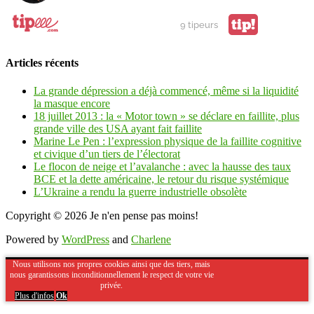
tip!
9 tipeurs
Articles récents
La grande dépression a déjà commencé, même si la liquidité
la masque encore
18 juillet 2013 : la « Motor town » se déclare en faillite, plus
grande ville des USA ayant fait faillite
Marine Le Pen : l’expression physique de la faillite cognitive
et civique d’un tiers de l’électorat
Le flocon de neige et l’avalanche : avec la hausse des taux
BCE et la dette américaine, le retour du risque systémique
L’Ukraine a rendu la guerre industrielle obsolète
Copyright © 2026
Je n'en pense pas moins!
Powered by
WordPress
and
Charlene
Nous utilisons nos propres cookies ainsi que des tiers, mais
nous garantissons inconditionnellement le respect de votre vie
privée.
Plus d'infos
Ok