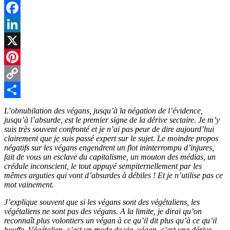
Facebook
LinkedIn
X
Pinterest
Copy
Link
Partager
L’obnubilation des végans, jusqu’à la négation de l’évidence,
jusqu’à l’absurde, est le premier signe de la dérive sectaire. Je m’y
suis très souvent confronté et je n’ai pas peur de dire aujourd’hui
clairement que je suis passé expert sur le sujet. Le moindre propos
négatifs sur les végans engendrent un flot ininterrompu d’injures,
fait de vous un esclave du capitalisme, un mouton des médias, un
crédule inconscient, le tout appuyé sempiternellement par les
mêmes arguties qui vont d’absurdes à débiles ! Et je n’utilise pas ce
mot vainement.
J’explique souvent que si les végans sont des végétaliens, les
végétaliens ne sont pas des végans. A la limite, je dirai qu’on
reconnaît plus volontiers un végan à ce qu’il dit plus qu’à ce qu’il
bouffe. Végétalien, c’est un mode de vie, végan, c’est une dérive