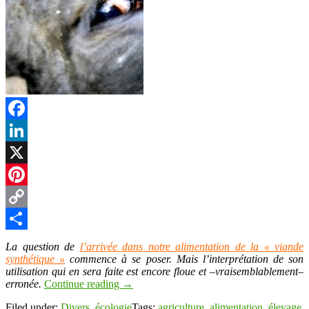
Facebook
LinkedIn
X
Pinterest
Copy
Link
Partager
La question de
l’arrivée dans notre alimentation de la « viande
synthétique »
commence à se poser. Mais l’interprétation de son
utilisation qui en sera faite est encore floue et –vraisemblablement–
erronée.
Continue reading
→
Filed under:
Divers
,
écologie
Tags:
agriculture
,
alimentation
,
élevage