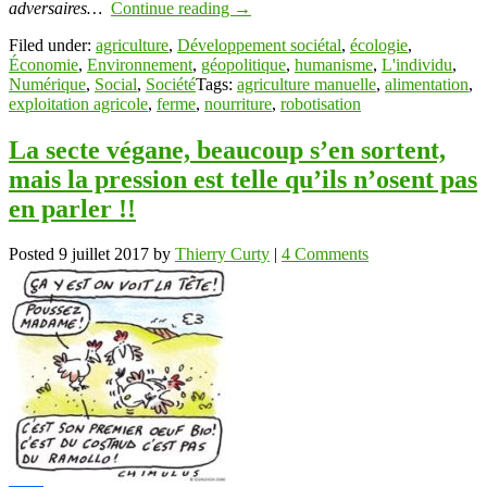
adversaires…
Continue reading
→
Filed under:
agriculture
,
Développement sociétal
,
écologie
,
Économie
,
Environnement
,
géopolitique
,
humanisme
,
L'individu
,
Numérique
,
Social
,
Société
Tags:
agriculture manuelle
,
alimentation
,
exploitation agricole
,
ferme
,
nourriture
,
robotisation
La secte végane, beaucoup s’en sortent,
mais la pression est telle qu’ils n’osent pas
en parler !!
Posted
9 juillet 2017
by
Thierry Curty
|
4 Comments