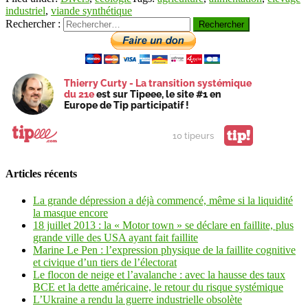
industriel
,
viande synthétique
Rechercher :
Thierry Curty - La transition systémique
du 21e
est sur Tipeee, le site #1 en
Europe de Tip participatif !
tip!
10 tipeurs
Articles récents
La grande dépression a déjà commencé, même si la liquidité
la masque encore
18 juillet 2013 : la « Motor town » se déclare en faillite, plus
grande ville des USA ayant fait faillite
Marine Le Pen : l’expression physique de la faillite cognitive
et civique d’un tiers de l’électorat
Le flocon de neige et l’avalanche : avec la hausse des taux
BCE et la dette américaine, le retour du risque systémique
L’Ukraine a rendu la guerre industrielle obsolète