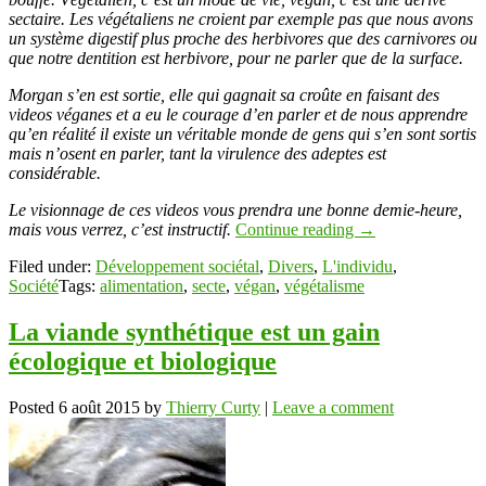
sectaire. Les végétaliens ne croient par exemple pas que nous avons
un système digestif plus proche des herbivores que des carnivores ou
que notre dentition est herbivore, pour ne parler que de la surface.
Morgan s’en est sortie, elle qui gagnait sa croûte en faisant des
videos véganes et a eu le courage d’en parler et de nous apprendre
qu’en réalité il existe un véritable monde de gens qui s’en sont sortis
mais n’osent en parler, tant la virulence des adeptes est
considérable.
Le visionnage de ces videos vous prendra une bonne demie-heure,
mais vous verrez, c’est instructif.
Continue reading
→
Filed under:
Développement sociétal
,
Divers
,
L'individu
,
Société
Tags:
alimentation
,
secte
,
végan
,
végétalisme
La viande synthétique est un gain
écologique et biologique
Posted
6 août 2015
by
Thierry Curty
|
Leave a comment