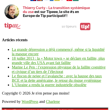
Thierry Curty - La transition systémique
du 21e
est sur Tipeee, le site #1 en
Europe de Tip participatif !
tip!
10 tipeurs
Articles récents
La grande dépression a déjà commencé, même si la liquidité
la masque encore
18 juillet 2013 : la « Motor town » se déclare en faillite, plus
grande ville des USA ayant fait faillite
Marine Le Pen : l’expression physique de la faillite cognitive
et civique d’un tiers de l’électorat
Le flocon de neige et l’avalanche : avec la hausse des taux
BCE et la dette américaine, le retour du risque systémique
L’Ukraine a rendu la guerre industrielle obsolète
Copyright © 2026
Je n'en pense pas moins!
Powered by
WordPress
and
Charlene