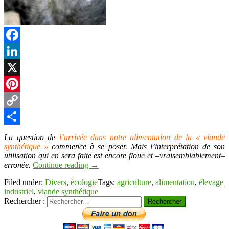
Facebook
LinkedIn
X
Pinterest
Copy
Link
Partager
La question de
l’arrivée dans notre alimentation de la « viande
synthétique »
commence à se poser. Mais l’interprétation de son
utilisation qui en sera faite est encore floue et –vraisemblablement–
erronée.
Continue reading
→
Filed under:
Divers
,
écologie
Tags:
agriculture
,
alimentation
,
élevage
industriel
,
viande synthétique
Rechercher :