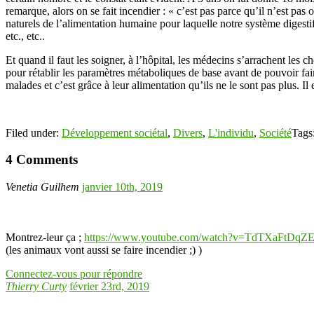
remarque, alors on se fait incendier : « c’est pas parce qu’il n’est pa
naturels de l’alimentation humaine pour laquelle notre système digestif
etc., etc..
Et quand il faut les soigner, à l’hôpital, les médecins s’arrachent les c
pour rétablir les paramètres métaboliques de base avant de pouvoir faire
malades et c’est grâce à leur alimentation qu’ils ne le sont pas plus. Il
Filed under:
Développement sociétal
,
Divers
,
L'individu
,
Société
Tags
4 Comments
Venetia Guilhem
janvier 10th, 2019
Montrez-leur ça ;
https://www.youtube.com/watch?v=TdTXaFtDqZ
(les animaux vont aussi se faire incendier ;) )
Connectez-vous pour répondre
Thierry Curty
février 23rd, 2019