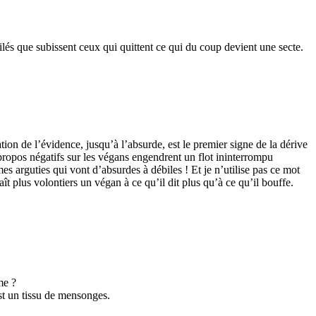
s que subissent ceux qui quittent ce qui du coup devient une secte.
ion de l’évidence, jusqu’à l’absurde, est le premier signe de la dérive
e propos négatifs sur les végans engendrent un flot ininterrompu
s arguties qui vont d’absurdes à débiles ! Et je n’utilise pas ce mot
ît plus volontiers un végan à ce qu’il dit plus qu’à ce qu’il bouffe.
me ?
est un tissu de mensonges.