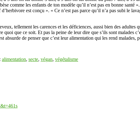
s obèse comme les enfants de ton modèle qu’il n’est pas en bonne santé »
 d’herbivore est conçu ». « Ce n’est pas parce qu’il n’a pas subi le lavag
heveux, tellement les carences et les déficiences, aussi bien des adultes q
 quoi que ce soit. Et pas la peine de leur dire que s’ils sont malades c’es
 est absurde de penser que c’est leur alimentation qui les rend malades, po
:
alimentation
,
secte
,
végan
,
végétalisme
E&t=461s