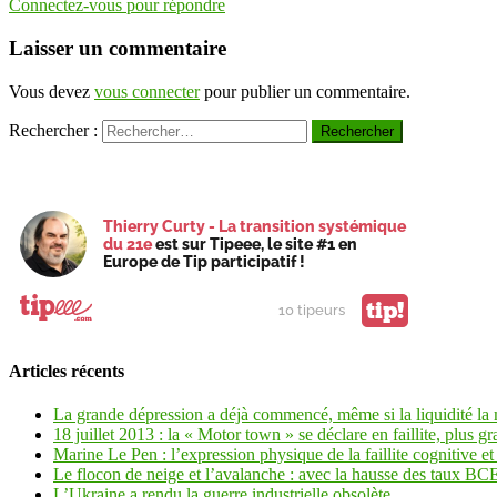
Connectez-vous pour répondre
Laisser un commentaire
Vous devez
vous connecter
pour publier un commentaire.
Rechercher :
Thierry Curty - La transition systémique
du 21e
est sur Tipeee, le site #1 en
Europe de Tip participatif !
tip!
10 tipeurs
Articles récents
La grande dépression a déjà commencé, même si la liquidité la
18 juillet 2013 : la « Motor town » se déclare en faillite, plus gr
Marine Le Pen : l’expression physique de la faillite cognitive et 
Le flocon de neige et l’avalanche : avec la hausse des taux BCE 
L’Ukraine a rendu la guerre industrielle obsolète