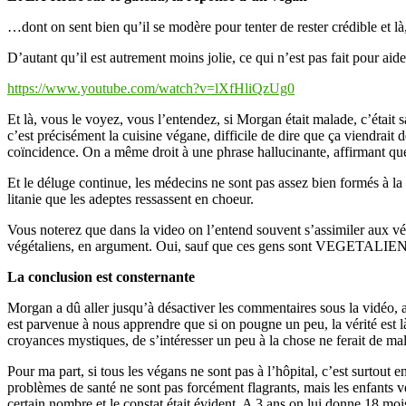
…dont on sent bien qu’il se modère pour tenter de rester crédible et là
D’autant qu’il est autrement moins jolie, ce qui n’est pas fait pour ai
https://www.youtube.com/watch?v=lXfHliQzUg0
Et là, vous le voyez, vous l’entendez, si Morgan était malade, c’était
c’est précisément la cuisine végane, difficile de dire que ça viendrait
coïncidence. On a même droit à une phrase hallucinante, affirmant qu
Et le déluge continue, les médecins ne sont pas assez bien formés à la 
litanie que les adeptes ressassent en choeur.
Vous noterez que dans la video on l’entend souvent s’assimiler aux vég
végétaliens, en argument. Oui, sauf que ces gens sont VEGETALIEN
La conclusion est consternante
Morgan a dû aller jusqu’à désactiver les commentaires sous la vidéo, alo
est parvenue à nous apprendre que si on pougne un peu, la vérité est 
croyances mystiques, de s’intéresser un peu à la chose ne ferait de ma
Pour ma part, si tous les végans ne sont pas à l’hôpital, c’est surtout e
problèmes de santé ne sont pas forcément flagrants, mais les enfants 
certain nombre et le constat était évident. A 3 ans on lui donne 18 mois