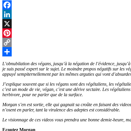
t
Facebook
LinkedIn
r
X
Pinterest
Copy
Link
Partager
L’obnubilation des végans, jusqu’à la négation de l’évidence, jusqu’à l
je suis passé expert sur le sujet. Le moindre propos négatifs sur les 
appuyé sempiternellement par les mêmes arguties qui vont d’absurdes 
J’explique souvent que si les végans sont des végétaliens, les végétalie
c’est un mode de vie, végan, c’est une dérive sectaire. Les végétalien
herbivore, pour ne parler que de la surface.
Morgan s’en est sortie, elle qui gagnait sa croûte en faisant des video
n’osent en parler, tant la virulence des adeptes est considérable.
Le visionnage de ces videos vous prendra une bonne demie-heure, mais 
Ecoutez Morgan