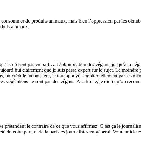
consommer de produits animaux, mais bien l’oppression par les obnubilé
oduits animaux.
qu’ils n’osent pas en parl…! L’obnubilation des végans, jusqu’à la négat
e aujourd’hui clairement que je suis passé expert sur le sujet. Le moindr
s, un crédule inconscient, le tout appuyé sempiternellement par les même
s végétaliens ne sont pas des végans. A la limite, je dirai qu’on reconna
uve prétendent le contraire de ce que vous affirmez. C’est ça le journalis
 de votre part, et de la part des journalistes en général. Votre article 