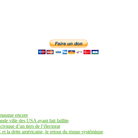
 masque encore
ande ville des USA ayant fait faillite
civique d’un tiers de l’électorat
et la dette américaine, le retour du risque systémique