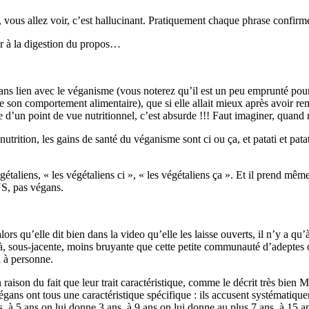
, vous allez voir, c’est hallucinant. Pratiquement chaque phrase confirme
der à la digestion du propos…
 sans lien avec le véganisme (vous noterez qu’il est un peu emprunté po
 de son comportement alimentaire), que si elle allait mieux après avoir r
e d’un point de vue nutritionnel, c’est absurde !!! Faut imaginer, qua
nutrition, les gains de santé du véganisme sont ci ou ça, et patati et pa
étaliens, « les végétaliens ci », « les végétaliens ça ». Et il prend mê
S, pas végans.
rs qu’elle dit bien dans la video qu’elle les laisse ouverts, il n’y a qu’
là, sous-jacente, moins bruyante que cette petite communauté d’adeptes o
l à personne.
n raison du fait que leur trait caractéristique, comme le décrit très bien M
végans ont tous une caractéristique spécifique : ils accusent systémat
, à 5 ans on lui donne 3 ans, à 9 ans on lui donne au plus 7 ans, à 15 an