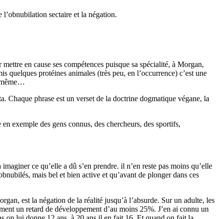
 l’obnubilation sectaire et la négation.
ur mettre en cause ses compétences puisque sa spécialité, à Morgan,
emis quelques protéines animales (très peu, en l’occurrence) c’est une
nd même…
tata. Chaque phrase est un verset de la doctrine dogmatique végane, la
me en exemple des gens connus, des chercheurs, des sportifs,
à imaginer ce qu’elle a dû s’en prendre. il n’en reste pas moins qu’elle
bnubilés, mais bel et bien active et qu’avant de plonger dans ces
organ, est la négation de la réalité jusqu’à l’absurde. Sur un adulte, les
iquement un retard de développement d’au moins 25%. J’en ai connu un
s on lui donne 12 ans, à 20 ans il en fait 16. Et quand on fait la