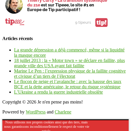
Thierry Curty - La transition systémique
du 21e
est sur Tipeee, le site #1 en
Europe de Tip participatif !
tip!
9 tipeurs
Articles récents
La grande dépression a déjà commencé, même si la liquidité
la masque encore
18 juillet 2013 : la « Motor town » se déclare en faillite, plus
grande ville des USA ayant fait faillite
Marine Le Pen : l’expression physique de la faillite cognitive
et civique d’un tiers de l’électorat
Le flocon de neige et l’avalanche : avec la hausse des taux
BCE et la dette américaine, le retour du risque systémique
L’Ukraine a rendu la guerre industrielle obsolète
Copyright © 2026
Je n'en pense pas moins!
Powered by
WordPress
and
Charlene
Nous utilisons nos propres cookies ainsi que des tiers, mais
nous garantissons inconditionnellement le respect de votre vie