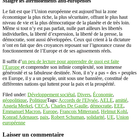
Malgré les atermoiements anti-européistes
Le fait est que l’Union européenne est aujourd’hui la zone
économique la plus riche, la plus sécuritaire, offrant le plus haut
niveau de vie et la plus démocratique de la planète et de très loin.
Même si tout n’y est pas parfait, nulle part ailleurs les libertés
individuelles, la liberté d’expression, la liberté de la presse, la
démocratie, sont aussi développées. Ceux qui crient à la dictature
n’ont en fait que des croyances reposant sur l’ignorance crasse du
fonctionnement de l’Europe et de ses agissements réels.
Il suffit d’
un peu de lecture pour apprendre de quoi est faite
l’Europe
et comprendre son infinie complexité, son immense
générosité et sa fabuleuse destinée. Non, il n’y a pas « des » peuples
en Europe, il y a un peuple, unit sous une bannière, constitué de
différentes nations qui luttent pour la paix et la prospérité.
Filed under:
Développement sociétal
,
Divers
,
Économie
,
géopolitique
,
Politique
Tags:
Accords de l'Elysée
,
AELE
,
amitié
,
Angela Merkel
,
CECA
,
Charles De Gaulle
,
démocratie
,
EEE
,
Emmanuel Macron
,
Europe
,
François Mitterrand
,
Helmut Kohl
,
Konrad Adenauer
,
paix
,
Robert Schuman
,
solidarité
,
UE
,
Union
européenne
Laisser un commentaire