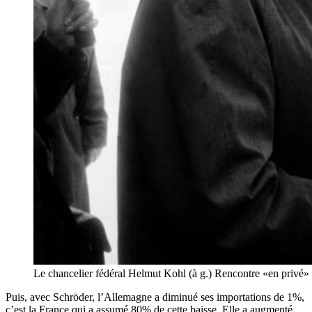
Le chancelier fédéral Helmut Kohl (à g.) Rencontre «en privé» av
Puis, avec Schröder, l’Allemagne a diminué ses importations de 1%,
c’est la France qui a assumé 80% de cette baisse. Elle a augmenté