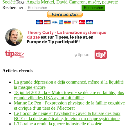
Société
Tags:
Angela Merkel
,
David Cameron
,
misère
,
pauvreté
Rechercher :
Thierry Curty - La transition systémique
du 21e
est sur Tipeee, le site #1 en
Europe de Tip participatif !
tip!
9 tipeurs
Articles récents
La grande dépression a déjà commencé, même si la liquidité
la masque encore
18 juillet 2013 : la « Motor town » se déclare en faillite, plus
grande ville des USA ayant fait faillite
Marine Le Pen : l’expression physique de la faillite cognitive
et civique d’un tiers de l’électorat
Le flocon de neige et l’avalanche : avec la hausse des taux
BCE et la dette américaine, le retour du risque systémique
L’Ukraine a rendu la guerre industrielle obsolète