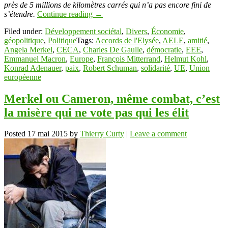
près de 5 millions de kilomètres carrés qui n’a pas encore fini de
s’étendre.
Continue reading
→
Filed under:
Développement sociétal
,
Divers
,
Économie
,
géopolitique
,
Politique
Tags:
Accords de l'Elysée
,
AELE
,
amitié
,
Angela Merkel
,
CECA
,
Charles De Gaulle
,
démocratie
,
EEE
,
Emmanuel Macron
,
Europe
,
François Mitterrand
,
Helmut Kohl
,
Konrad Adenauer
,
paix
,
Robert Schuman
,
solidarité
,
UE
,
Union
européenne
Merkel ou Cameron, même combat, c’est
la misère qui ne vote pas qui les élit
Posted
17 mai 2015
by
Thierry Curty
|
Leave a comment