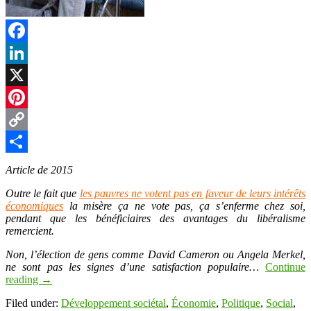
Facebook
LinkedIn
X
Pinterest
Copy
Link
Partager
Article de 2015
Outre le fait que
les pauvres ne votent pas en faveur de leurs intérêts
économiques
la misère ça ne vote pas, ça s’enferme chez soi,
pendant que les bénéficiaires des avantages du libéralisme
remercient.
Non, l’élection de gens comme David Cameron ou Angela Merkel,
ne sont pas les signes d’une satisfaction populaire…
Continue
reading
→
Filed under:
Développement sociétal
,
Économie
,
Politique
,
Social
,