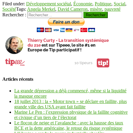
Filed under:
Développement sociétal
,
Économie
,
Politique
,
Social
,
Société
Tags:
Angela Merkel
,
David Cameron
,
misère
,
pauvreté
Rechercher :
Thierry Curty - La transition systémique
du 21e
est sur Tipeee, le site #1 en
Europe de Tip participatif !
tip!
10 tipeurs
Articles récents
La grande dépression a déjà commencé, même si la liquidité
la masque encore
18 juillet 2013 : la « Motor town » se déclare en faillite, plus
grande ville des USA ayant fait faillite
Marine Le Pen : l’expression physique de la faillite cognitive
et civique d’un tiers de l’électorat
Le flocon de neige et l’avalanche : avec la hausse des taux
BCE et la dette américaine, le retour du risque systémique