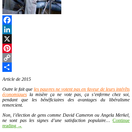
Facebook
LinkedIn
X
Pinterest
Copy
Link
Partager
Article de 2015
Outre le fait que
les pauvres ne votent pas en faveur de leurs intérêts
économiques
la misère ça ne vote pas, ça s’enferme chez soi,
pendant que les bénéficiaires des avantages du libéralisme
remercient.
Non, l’élection de gens comme David Cameron ou Angela Merkel,
ne sont pas les signes d’une satisfaction populaire…
Continue
reading
→