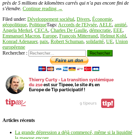
près de 5 millions de kilomètres carrés qui n’a pas encore fini de
s’étendre.
Continue reading
→
Filed under:
Développement sociétal
,
Divers
,
Économie
,
géopolitique
,
Politique
Tags:
Accords de l'Elysée
,
AELE
,
amitié
,
Angela Merkel
,
CECA
,
Charles De Gaulle
,
démocratie
,
EEE
,
Emmanuel Macron
,
Europe
,
François Mitterrand
,
Helmut Kohl
,
Konrad Adenauer
,
paix
,
Robert Schuman
,
solidarité
,
UE
,
Union
européenne
Rechercher :
Thierry Curty - La transition systémique
du 21e
est sur Tipeee, le site #1 en
Europe de Tip participatif !
tip!
9 tipeurs
Articles récents
La grande dépression a déjà commencé, même si la liquidité
la masque encore