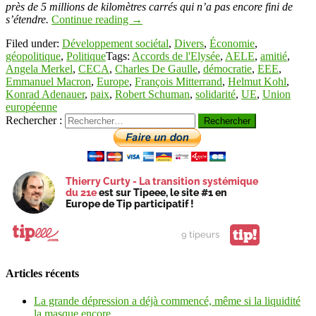
près de 5 millions de kilomètres carrés qui n’a pas encore fini de
s’étendre.
Continue reading
→
Filed under:
Développement sociétal
,
Divers
,
Économie
,
géopolitique
,
Politique
Tags:
Accords de l'Elysée
,
AELE
,
amitié
,
Angela Merkel
,
CECA
,
Charles De Gaulle
,
démocratie
,
EEE
,
Emmanuel Macron
,
Europe
,
François Mitterrand
,
Helmut Kohl
,
Konrad Adenauer
,
paix
,
Robert Schuman
,
solidarité
,
UE
,
Union
européenne
Rechercher :
Thierry Curty - La transition systémique
du 21e
est sur Tipeee, le site #1 en
Europe de Tip participatif !
tip!
9 tipeurs
Articles récents
La grande dépression a déjà commencé, même si la liquidité
la masque encore