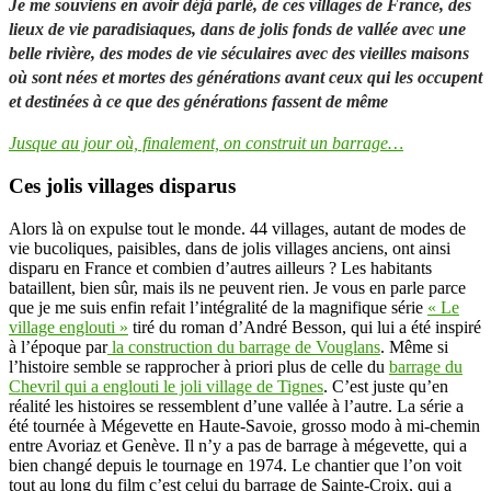
Je me souviens en avoir déjà parlé, de ces villages de France, des
lieux de vie paradisiaques, dans de jolis fonds de vallée avec une
belle rivière, des modes de vie séculaires avec des vieilles maisons
où sont nées et mortes des générations avant ceux qui les occupent
et destinées à ce que des générations fassent de même
Jusque au jour où, finalement, on construit un barrage…
Ces jolis villages disparus
Alors là on expulse tout le monde. 44 villages, autant de modes de
vie bucoliques, paisibles, dans de jolis villages anciens, ont ainsi
disparu en France et combien d’autres ailleurs ? Les habitants
bataillent, bien sûr, mais ils ne peuvent rien. Je vous en parle parce
que je me suis enfin refait l’intégralité de la magnifique série
« Le
village englouti »
tiré du roman d’André Besson, qui lui a été inspiré
à l’époque par
la construction du barrage de Vouglans
. Même si
l’histoire semble se rapprocher à priori plus de celle du
barrage du
Chevril qui a englouti le joli village de Tignes
. C’est juste qu’en
réalité les histoires se ressemblent d’une vallée à l’autre. La série a
été tournée à Mégevette en Haute-Savoie, grosso modo à mi-chemin
entre Avoriaz et Genève. Il n’y a pas de barrage à mégevette, qui a
bien changé depuis le tournage en 1974. Le chantier que l’on voit
tout au long du film c’est celui du barrage de Sainte-Croix, qui a