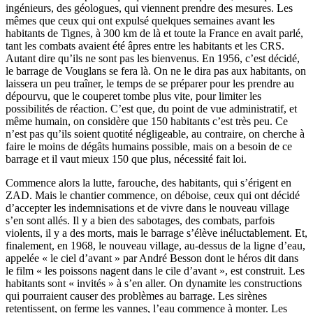
ingénieurs, des géologues, qui viennent prendre des mesures. Les
mêmes que ceux qui ont expulsé quelques semaines avant les
habitants de Tignes, à 300 km de là et toute la France en avait parlé,
tant les combats avaient été âpres entre les habitants et les CRS.
Autant dire qu’ils ne sont pas les bienvenus. En 1956, c’est décidé,
le barrage de Vouglans se fera là. On ne le dira pas aux habitants, on
laissera un peu traîner, le temps de se préparer pour les prendre au
dépourvu, que le couperet tombe plus vite, pour limiter les
possibilités de réaction. C’est que, du point de vue administratif, et
même humain, on considère que 150 habitants c’est très peu. Ce
n’est pas qu’ils soient quotité négligeable, au contraire, on cherche à
faire le moins de dégâts humains possible, mais on a besoin de ce
barrage et il vaut mieux 150 que plus, nécessité fait loi.
Commence alors la lutte, farouche, des habitants, qui s’érigent en
ZAD. Mais le chantier commence, on déboise, ceux qui ont décidé
d’accepter les indemnisations et de vivre dans le nouveau village
s’en sont allés. Il y a bien des sabotages, des combats, parfois
violents, il y a des morts, mais le barrage s’élève inéluctablement. Et,
finalement, en 1968, le nouveau village, au-dessus de la ligne d’eau,
appelée « le ciel d’avant » par André Besson dont le héros dit dans
le film « les poissons nagent dans le cile d’avant », est construit. Les
habitants sont « invités » à s’en aller. On dynamite les constructions
qui pourraient causer des problèmes au barrage. Les sirènes
retentissent, on ferme les vannes, l’eau commence à monter. Les