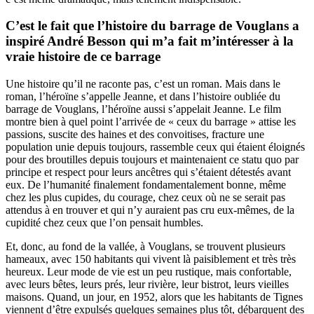
C’est le fait que l’histoire du barrage de Vouglans a
inspiré André Besson qui m’a fait m’intéresser à la
vraie histoire de ce barrage
Une histoire qu’il ne raconte pas, c’est un roman. Mais dans le
roman, l’héroïne s’appelle Jeanne, et dans l’histoire oubliée du
barrage de Vouglans, l’héroïne aussi s’appelait Jeanne. Le film
montre bien à quel point l’arrivée de « ceux du barrage » attise les
passions, suscite des haines et des convoitises, fracture une
population unie depuis toujours, rassemble ceux qui étaient éloignés
pour des broutilles depuis toujours et maintenaient ce statu quo par
principe et respect pour leurs ancêtres qui s’étaient détestés avant
eux. De l’humanité finalement fondamentalement bonne, même
chez les plus cupides, du courage, chez ceux où ne se serait pas
attendus à en trouver et qui n’y auraient pas cru eux-mêmes, de la
cupidité chez ceux que l’on pensait humbles.
Et, donc, au fond de la vallée, à Vouglans, se trouvent plusieurs
hameaux, avec 150 habitants qui vivent là paisiblement et très très
heureux. Leur mode de vie est un peu rustique, mais confortable,
avec leurs bêtes, leurs prés, leur rivière, leur bistrot, leurs vieilles
maisons. Quand, un jour, en 1952, alors que les habitants de Tignes
viennent d’être expulsés quelques semaines plus tôt, débarquent des