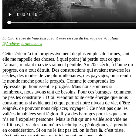
La Chartreuse de Vaucluse, avant mise en eau du barrage de Vouglans
@Archives jurassiennes
Cette série m’a tiré progressivement de plus en plus de larmes, tant
elle me rappelle des choses, à quel point j’ai perdu tout ce que
j’aimais, rendant ma vie vraiment pénible. Au 20e siècle, à l’aune du
progrès, on a tout détruit. Des constructions qui avaient traversé les
siècles, des modes de vie plurimillénaires, des paysages, on a rendu
le monde moche pour le progrès. Comme je comprends les
régressifs qui honnissent le progrès. Mais nous sommes si
nombreux, nous avons tant de besoins. Pour ces barrages, comment
ne pas les construire ? D’où viendrait toute cette énergie que nous
consommons si avidement et qui permet notre niveau de vie, d’être
soignés, de pouvoir nous déplacer, voyager ? Ce n’est pas que les
vallées inhabitées sont légion. Il y a des barrages pour lesquels on
n’a eu à expulser personne. Mais le fait qu’une vallée soit vide ne
suffit pas, il y a des paramètres techniques, géologiques, à prendre
en considération. Si on ne le fait pas ici, on le fera là, c’est triste,
c’est même dramatique, mais tellement indispensable.