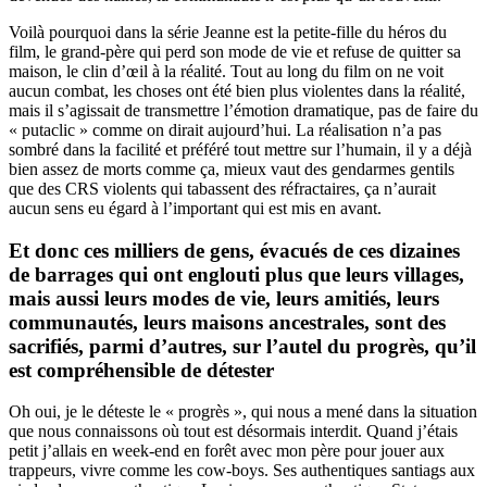
Voilà pourquoi dans la série Jeanne est la petite-fille du héros du
film, le grand-père qui perd son mode de vie et refuse de quitter sa
maison, le clin d’œil à la réalité. Tout au long du film on ne voit
aucun combat, les choses ont été bien plus violentes dans la réalité,
mais il s’agissait de transmettre l’émotion dramatique, pas de faire du
« putaclic » comme on dirait aujourd’hui. La réalisation n’a pas
sombré dans la facilité et préféré tout mettre sur l’humain, il y a déjà
bien assez de morts comme ça, mieux vaut des gendarmes gentils
que des CRS violents qui tabassent des réfractaires, ça n’aurait
aucun sens eu égard à l’important qui est mis en avant.
Et donc ces milliers de gens, évacués de ces dizaines
de barrages qui ont englouti plus que leurs villages,
mais aussi leurs modes de vie, leurs amitiés, leurs
communautés, leurs maisons ancestrales, sont des
sacrifiés, parmi d’autres, sur l’autel du progrès, qu’il
est compréhensible de détester
Oh oui, je le déteste le « progrès », qui nous a mené dans la situation
que nous connaissons où tout est désormais interdit. Quand j’étais
petit j’allais en week-end en forêt avec mon père pour jouer aux
trappeurs, vivre comme les cow-boys. Ses authentiques santiags aux