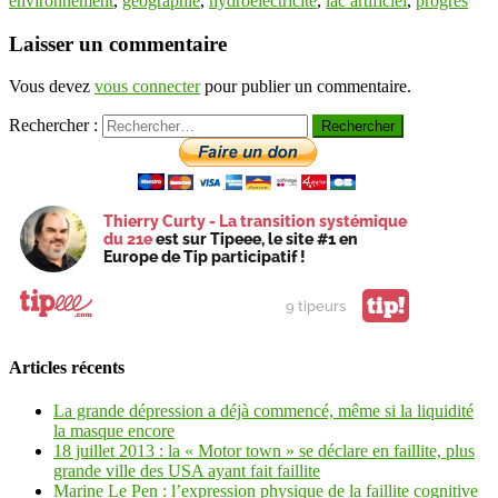
environnement
,
géographie
,
hydroélectricité
,
lac artificiel
,
progrès
Laisser un commentaire
Vous devez
vous connecter
pour publier un commentaire.
Rechercher :
Thierry Curty - La transition systémique
du 21e
est sur Tipeee, le site #1 en
Europe de Tip participatif !
tip!
9 tipeurs
Articles récents
La grande dépression a déjà commencé, même si la liquidité
la masque encore
18 juillet 2013 : la « Motor town » se déclare en faillite, plus
grande ville des USA ayant fait faillite
Marine Le Pen : l’expression physique de la faillite cognitive