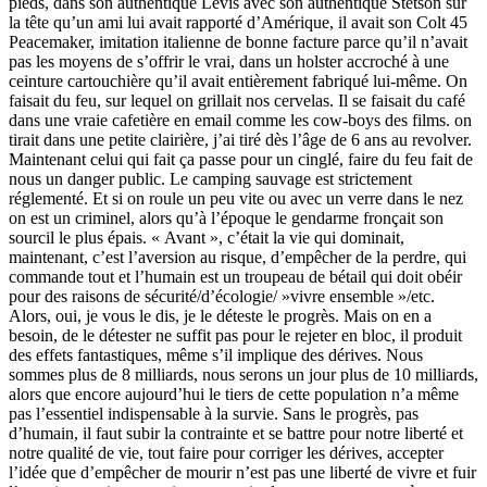
pieds, dans son authentique Levis avec son authentique Stetson sur
la tête qu’un ami lui avait rapporté d’Amérique, il avait son Colt 45
Peacemaker, imitation italienne de bonne facture parce qu’il n’avait
pas les moyens de s’offrir le vrai, dans un holster accroché à une
ceinture cartouchière qu’il avait entièrement fabriqué lui-même. On
faisait du feu, sur lequel on grillait nos cervelas. Il se faisait du café
dans une vraie cafetière en email comme les cow-boys des films. on
tirait dans une petite clairière, j’ai tiré dès l’âge de 6 ans au revolver.
Maintenant celui qui fait ça passe pour un cinglé, faire du feu fait de
nous un danger public. Le camping sauvage est strictement
réglementé. Et si on roule un peu vite ou avec un verre dans le nez
on est un criminel, alors qu’à l’époque le gendarme fronçait son
sourcil le plus épais. « Avant », c’était la vie qui dominait,
maintenant, c’est l’aversion au risque, d’empêcher de la perdre, qui
commande tout et l’humain est un troupeau de bétail qui doit obéir
pour des raisons de sécurité/d’écologie/ »vivre ensemble »/etc.
Alors, oui, je vous le dis, je le déteste le progrès. Mais on en a
besoin, de le détester ne suffit pas pour le rejeter en bloc, il produit
des effets fantastiques, même s’il implique des dérives. Nous
sommes plus de 8 milliards, nous serons un jour plus de 10 milliards,
alors que encore aujourd’hui le tiers de cette population n’a même
pas l’essentiel indispensable à la survie. Sans le progrès, pas
d’humain, il faut subir la contrainte et se battre pour notre liberté et
notre qualité de vie, tout faire pour corriger les dérives, accepter
l’idée que d’empêcher de mourir n’est pas une liberté de vivre et fuir