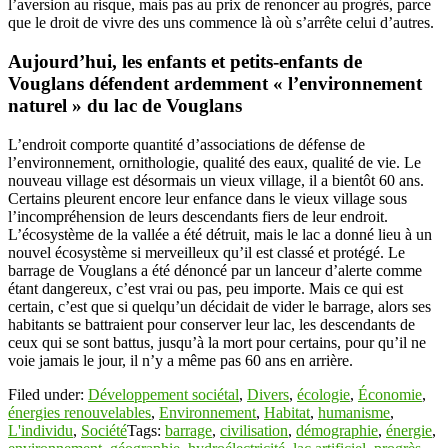
l’aversion au risque, mais pas au prix de renoncer au progrès, parce
que le droit de vivre des uns commence là où s’arrête celui d’autres.
Aujourd’hui, les enfants et petits-enfants de
Vouglans défendent ardemment « l’environnement
naturel » du lac de Vouglans
L’endroit comporte quantité d’associations de défense de
l’environnement, ornithologie, qualité des eaux, qualité de vie. Le
nouveau village est désormais un vieux village, il a bientôt 60 ans.
Certains pleurent encore leur enfance dans le vieux village sous
l’incompréhension de leurs descendants fiers de leur endroit.
L’écosystème de la vallée a été détruit, mais le lac a donné lieu à un
nouvel écosystème si merveilleux qu’il est classé et protégé. Le
barrage de Vouglans a été dénoncé par un lanceur d’alerte comme
étant dangereux, c’est vrai ou pas, peu importe. Mais ce qui est
certain, c’est que si quelqu’un décidait de vider le barrage, alors ses
habitants se battraient pour conserver leur lac, les descendants de
ceux qui se sont battus, jusqu’à la mort pour certains, pour qu’il ne
voie jamais le jour, il n’y a même pas 60 ans en arrière.
Filed under:
Développement sociétal
,
Divers
,
écologie
,
Économie
,
énergies renouvelables
,
Environnement
,
Habitat
,
humanisme
,
L'individu
,
Société
Tags:
barrage
,
civilisation
,
démographie
,
énergie
,