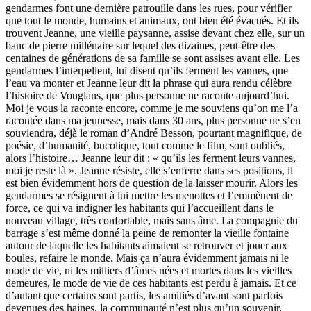
gendarmes font une dernière patrouille dans les rues, pour vérifier
que tout le monde, humains et animaux, ont bien été évacués. Et ils
trouvent Jeanne, une vieille paysanne, assise devant chez elle, sur un
banc de pierre millénaire sur lequel des dizaines, peut-être des
centaines de générations de sa famille se sont assises avant elle. Les
gendarmes l’interpellent, lui disent qu’ils ferment les vannes, que
l’eau va monter et Jeanne leur dit la phrase qui aura rendu célèbre
l’histoire de Vouglans, que plus personne ne raconte aujourd’hui.
Moi je vous la raconte encore, comme je me souviens qu’on me l’a
racontée dans ma jeunesse, mais dans 30 ans, plus personne ne s’en
souviendra, déjà le roman d’André Besson, pourtant magnifique, de
poésie, d’humanité, bucolique, tout comme le film, sont oubliés,
alors l’histoire… Jeanne leur dit : « qu’ils les ferment leurs vannes,
moi je reste là ». Jeanne résiste, elle s’enferre dans ses positions, il
est bien évidemment hors de question de la laisser mourir. Alors les
gendarmes se résignent à lui mettre les menottes et l’emmènent de
force, ce qui va indigner les habitants qui l’accueillent dans le
nouveau village, très confortable, mais sans âme. La compagnie du
barrage s’est même donné la peine de remonter la vieille fontaine
autour de laquelle les habitants aimaient se retrouver et jouer aux
boules, refaire le monde. Mais ça n’aura évidemment jamais ni le
mode de vie, ni les milliers d’âmes nées et mortes dans les vieilles
demeures, le mode de vie de ces habitants est perdu à jamais. Et ce
d’autant que certains sont partis, les amitiés d’avant sont parfois
devenues des haines, la communauté n’est plus qu’un souvenir.