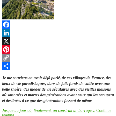
Facebook
LinkedIn
X
Pinterest
Copy
Link
Partager
Je me souviens en avoir déjà parlé, de ces villages de France, des
lieux de vie paradisiaques, dans de jolis fonds de vallée avec une
belle rivière, des modes de vie séculaires avec des vieilles maisons
où sont nées et mortes des générations avant ceux qui les occupent
et destinées à ce que des générations fassent de même
Jusque au jour où, finalement, on construit un barrage…
Continue
reading
→