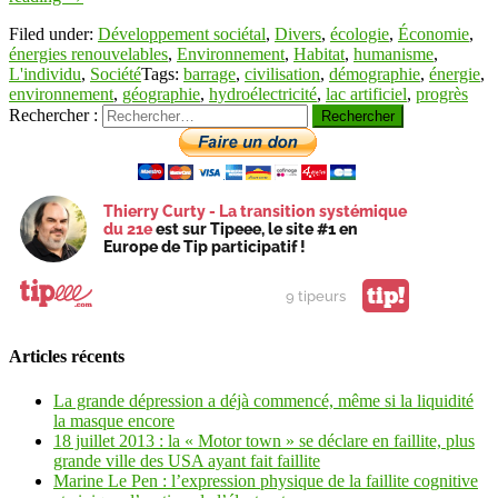
Filed under:
Développement sociétal
,
Divers
,
écologie
,
Économie
,
énergies renouvelables
,
Environnement
,
Habitat
,
humanisme
,
L'individu
,
Société
Tags:
barrage
,
civilisation
,
démographie
,
énergie
,
environnement
,
géographie
,
hydroélectricité
,
lac artificiel
,
progrès
Rechercher :
Thierry Curty - La transition systémique
du 21e
est sur Tipeee, le site #1 en
Europe de Tip participatif !
tip!
9 tipeurs
Articles récents
La grande dépression a déjà commencé, même si la liquidité
la masque encore
18 juillet 2013 : la « Motor town » se déclare en faillite, plus
grande ville des USA ayant fait faillite
Marine Le Pen : l’expression physique de la faillite cognitive