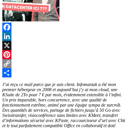
Facebook
LinkedIn
X
Pinterest
Copy
Link
Partager
J’ai reçu ce mail parce que je suis client. Infomaniak a été mon
premier hébergeur en 2008 et aujourd’hui j’y ai mon cloud, une
KSuite de 2To pour 7 € par mois, évidemment extensible à l’infini.
Un prix imparable, hors concurrence, avec une qualité de
fonctionnement extrême, animé par une équipe sympa de surcroît.
Des quantités de services, partage de fichiers jusqu’à 50 Go avec
Swisstransfer, visioconférence sans limites avec KMeet, transfert
d’informations sécurisé avec KPaste, raccourcisseur d’url avec Chk
et le tout parfaitement compatible Office en collaboratif et doté