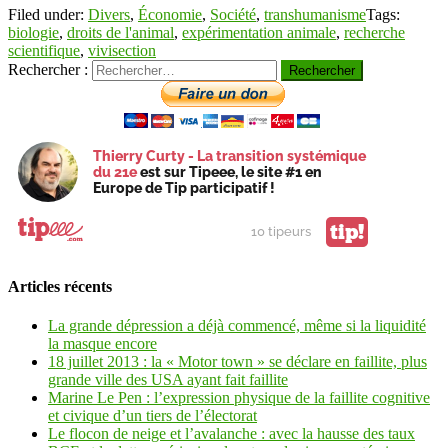
Filed under:
Divers
,
Économie
,
Société
,
transhumanisme
Tags:
biologie
,
droits de l'animal
,
expérimentation animale
,
recherche
scientifique
,
vivisection
Rechercher :
Thierry Curty - La transition systémique
du 21e
est sur Tipeee, le site #1 en
Europe de Tip participatif !
tip!
10 tipeurs
Articles récents
La grande dépression a déjà commencé, même si la liquidité
la masque encore
18 juillet 2013 : la « Motor town » se déclare en faillite, plus
grande ville des USA ayant fait faillite
Marine Le Pen : l’expression physique de la faillite cognitive
et civique d’un tiers de l’électorat
Le flocon de neige et l’avalanche : avec la hausse des taux