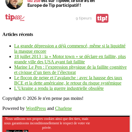
du 21e
est sur Tipeee, le site #1 en
Europe de Tip participatif !
tip!
9 tipeurs
Articles récents
La grande dépression a déjà commencé, même si la liquidité
la masque encore
18 juillet 2013 : la « Motor town » se déclare en faillite, plus
grande ville des USA ayant fait faillite
Marine Le Pen : l’expression physique de la faillite cognitive
et civique d’un tiers de l’électorat
Le flocon de neige et l’avalanche : avec la hausse des taux
BCE et la dette américaine, le retour du risque systémique
L’Ukraine a rendu la guerre industrielle obsolète
Copyright © 2026
Je n'en pense pas moins!
Powered by
WordPress
and
Charlene
Nous utilisons nos propres cookies ainsi que des tiers, mais
nous garantissons inconditionnellement le respect de votre vie
privée.