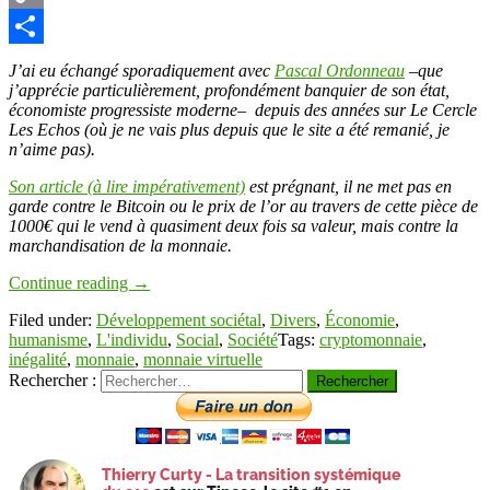
Copy
Link
Partager
J’ai eu échangé sporadiquement avec
Pascal Ordonneau
–que
j’apprécie particulièrement, profondément banquier de son état,
économiste progressiste moderne– depuis des années sur Le Cercle
Les Echos (où je ne vais plus depuis que le site a été remanié, je
n’aime pas).
Son article (à lire impérativement)
est prégnant, il ne met pas en
garde contre le Bitcoin ou le prix de l’or au travers de cette pièce de
1000€ qui le vend à quasiment deux fois sa valeur, mais contre la
marchandisation de la monnaie.
Continue reading
→
Filed under:
Développement sociétal
,
Divers
,
Économie
,
humanisme
,
L'individu
,
Social
,
Société
Tags:
cryptomonnaie
,
inégalité
,
monnaie
,
monnaie virtuelle
Rechercher :
Thierry Curty - La transition systémique