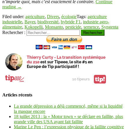
n’importe quoi, mais c’est exactement le contraire.
Continue
reading
→
Filed under:
agriculture
,
Divers
,
écologie
Tags:
agriculture
industrielle
,
Bayer
,
biodiversité
,
hybride F1
,
industrie agro-
alimentaire
,
Kokopelli
,
Monsanto
,
pesticide
,
semence
,
Syngenta
Rechercher :
Thierry Curty - La transition systémique
du 21e
est sur Tipeee, le site #1 en
Europe de Tip participatif !
tip!
10 tipeurs
Articles récents
La grande dépression a déjà commencé, même si la liquidité
la masque encore
18 juillet 2013 : la « Motor town » se déclare en faillite, plus
grande ville des USA ayant fait faillite
Marine Le Pen : l’expression physique de la faillite cognitive