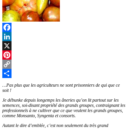
Facebook
LinkedIn
X
Pinterest
Copy
Link
Partager
…Pas plus que les agriculteurs ne sont prisonniers de qui que ce
soit !
Je débunke depuis longemps les âneries qu’on lit partout sur les
semences, soi-disant propriété des grands groupes, contraignant les
professionnels à ne cultiver que ce que veulent les grands groupes,
comme Monsanto, Syngenta et consorts.
Autant le dire d’emblée, c’est non seulement du très grand