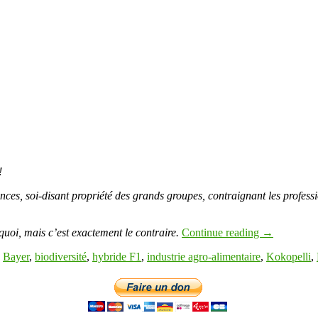
!
nces, soi-disant propriété des grands groupes, contraignant les profes
quoi, mais c’est exactement le contraire.
Continue reading
→
,
Bayer
,
biodiversité
,
hybride F1
,
industrie agro-alimentaire
,
Kokopelli
,