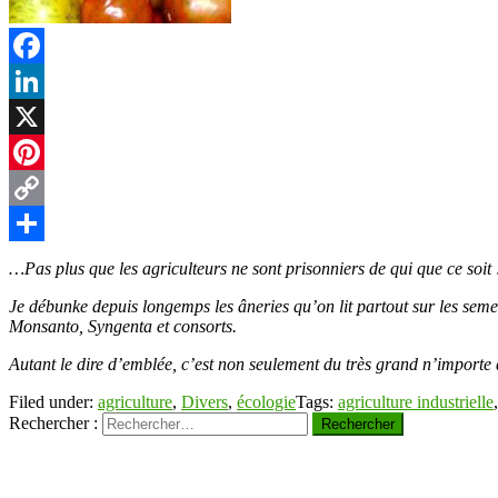
t
Facebook
LinkedIn
r
X
Pinterest
Copy
Link
Partager
…Pas plus que les agriculteurs ne sont prisonniers de qui que ce soit 
Je débunke depuis longemps les âneries qu’on lit partout sur les seme
Monsanto, Syngenta et consorts.
Autant le dire d’emblée, c’est non seulement du très grand n’importe 
Filed under:
agriculture
,
Divers
,
écologie
Tags:
agriculture industrielle
Rechercher :