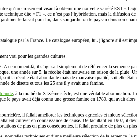
utre qu’un croisement visant à obtenir une nouvelle variété EST « l’agric
e technique dite « F1 », ce n’est pas l’hybridation, mais la diffusion d
e jardinier le faisait pour lui, dans son jardin ou le paysan dans son cham
atalogue par la France. Le catalogue européen, lui, j’ignore s’il est im
ment vrai pour les grandes cultures.
A ce moment-là, il s’agissait simplement de référencer la semence par ca
que, une année sur 5, la récolte était mauvaise en raison de la pluie. Une
soit la récolte était abondante mais de mauvaise qualité, soit elle était d
née de disette et tous les 25 ans il y avait une famine.
Irlande
, à la moitié du XIXème siècle, est une véritable abomination. 1 m
 que le pays avait déjà connu une grosse famine en 1780, qui avait alors
nourricière, il fallait améliorer les techniques agricoles et mieux séle
 allaient cultiver en connaissance de cause. De facultatif en 1907, il d
tations de plus en plus conséquentes, il fallait produire de plus en plus
s, nouvelles techniques et d’une meilleure sélection de la semence, la pr