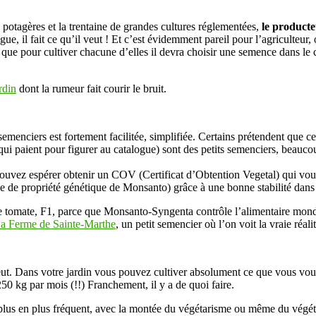
 potagères et la trentaine de grandes cultures réglementées,
le producteu
e, il fait ce qu’il veut ! Et c’est évidemment pareil pour l’agriculteur,
ie que pour cultiver chacune d’elles il devra choisir une semence dans le 
rdin
dont la rumeur fait courir le bruit.
emenciers est fortement facilitée, simplifiée. Certains prétendent que ce 
i paient pour figurer au catalogue) sont des petits semenciers, beaucou
s pouvez espérer obtenir un COV (Certificat d’Obtention Vegetal) qui 
e de propriété génétique de Monsanto) grâce à une bonne stabilité dans 
lle tomate, F1, parce que Monsanto-Syngenta contrôle l’alimentaire mondia
a Ferme de Sainte-Marthe
, un petit semencier où l’on voit la vraie réali
il veut. Dans votre jardin vous pouvez cultiver absolument ce que vous vo
50 kg par mois (!!) Franchement, il y a de quoi faire.
de plus en plus fréquent, avec la montée du végétarisme ou même du végé