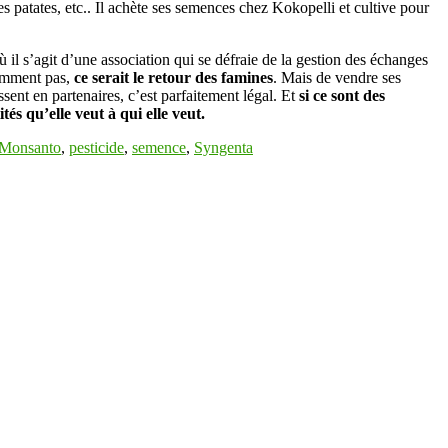
es patates, etc.. Il achète ses semences chez Kokopelli et cultive pour
ù il s’agit d’une association qui se défraie de la gestion des échanges
demment pas,
ce serait le retour des famines
. Mais de vendre ses
ssent en partenaires, c’est parfaitement légal. Et
si ce sont des
és qu’elle veut à qui elle veut.
Monsanto
,
pesticide
,
semence
,
Syngenta