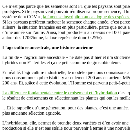
Ce n’est pas parce que les semences sont F1 que les paysans sont priso
protégées. Si le paysan veut pouvoir réutiliser sa propre semence, il lu
système de « COV »,
la fameuse inscription au catalogue des espèce
Si les paysans préfèrent racheter la semence chaque année, c’est parce 
ailleurs, la situation française est en plus particulière, parce que nou
d’une année sur l’autre. Ainsi, tout producteur au-dessus de 100T paie 
autour des 170€/tonne, la taxe représente donc 0.25%).
L’agriculture ancestrale, une histoire ancienne
La fin de « l’agriculture ancestrale » ne date pas d’hier et n’a strictem
hybrides non F1 fertiles et ça de petits comme de gros obtenteurs.
En réalité, l’agriculture industrielle, le modèle que nous connaisson
nous consommons qui existait il y a seulement 200 ans en arrière. Même 
200 ans. Et, grâce à cette évolution, l’Homme est parvenu petit-à-petit 
La différence fondamentale entre le croisement et l’hybridation
c’est 
le résultat de croisements en sélectionnant les plantes qui ont les meill
…Et je rappelle qu’une génération, pour des plantes, c’est une année. Ce
plus ancienne sélection agricole.
L’hybridation, elle, permet de prendre deux variétés et d’en avoir une 
production si elle n’est pas stérile pour parvenir à terme à une nouvell