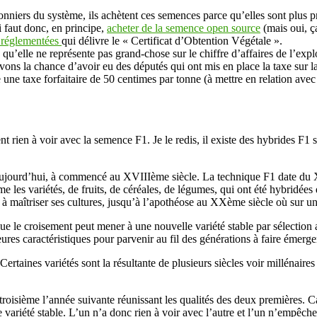
nniers du système, ils achètent ces semences parce qu’elles sont plus pr
i faut donc, en principe,
acheter de la semence open source
(mais oui, ça
s réglementées
qui délivre le « Certificat d’Obtention Végétale ».
qu’elle ne représente pas grand-chose sur le chiffre d’affaires de l’expl
s avons la chance d’avoir eu des députés qui ont mis en place la taxe sur
une taxe forfaitaire de 50 centimes par tonne (à mettre en relation avec 
ent rien à voir avec la semence F1. Je le redis, il existe des hybrides F1 
s aujourd’hui, à commencé au XVIIIème siècle. La technique F1 date du X
les variétés, de fruits, de céréales, de légumes, qui ont été hybridées d
à maîtriser ses cultures, jusqu’à l’apothéose au XXème siècle où sur un s
que le croisement peut mener à une nouvelle variété stable par sélection 
eures caractéristiques pour parvenir au fil des générations à faire émerge
rtaines variétés sont la résultante de plusieurs siècles voir millénaires
troisième l’année suivante réunissant les qualités des deux premières. Ca
e variété stable. L’un n’a donc rien à voir avec l’autre et l’un n’empêche