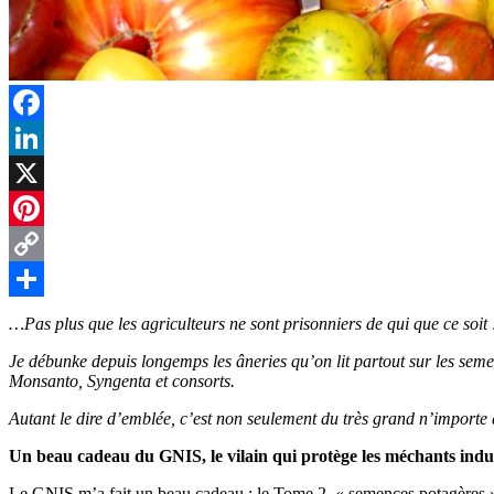
t
r
Facebook
LinkedIn
X
Pinterest
Copy
Link
Partager
…Pas plus que les agriculteurs ne sont prisonniers de qui que ce soit 
Je débunke depuis longemps les âneries qu’on lit partout sur les seme
Monsanto, Syngenta et consorts.
Autant le dire d’emblée, c’est non seulement du très grand n’importe 
Un beau cadeau du GNIS, le vilain qui protège les méchants indus
Le GNIS m’a fait un beau cadeau : le Tome 2, « semences potagères », 