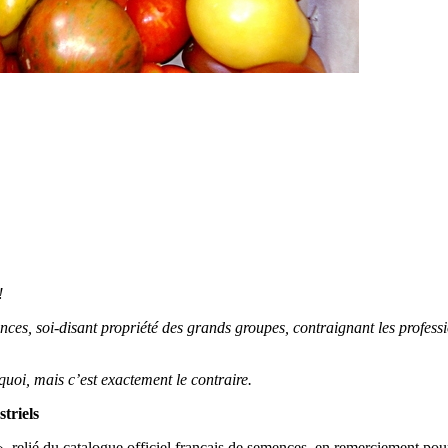
!
nces, soi-disant propriété des grands groupes, contraignant les profes
quoi, mais c’est exactement le contraire.
triels
relié du catalogue officiel français de semences, en remerciement pour 