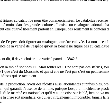
nt figurer au catalogue pour être commercialisées. Le catalogue recense 
tié moins dans les grandes cultures. Il existe un catalogue national, ch
eut être cultivé librement partout en Europe, pas seulement le contenu d
 de l’espèce doit figurer au catalogue pour être cultivée. La tomate est 
ce de la variété de l’espèce qu’est la tomate ne figure pas au catalogue,
ent dit, il devra choisir une variété parmi… 3842 !
 la moitié sont des F1. Mais toutes les F1 ne sont pas des stériles, tout
 F1 que c’est du Monsanto et que si elle ne l’est pas c’est un petit seme
bêtises qui se racontent.
de la production. Avoir des récoltes aussi abondantes et prévisibles, pré
al, qui garantit l’absence de famine, puisque lorsqu’un incident se produ
 Si le marché est national et qu’il y a une crise sur le blé, ben on va 
e la crise soit mondiale, ce qui est virtuellement impossible. Jamais la
s.