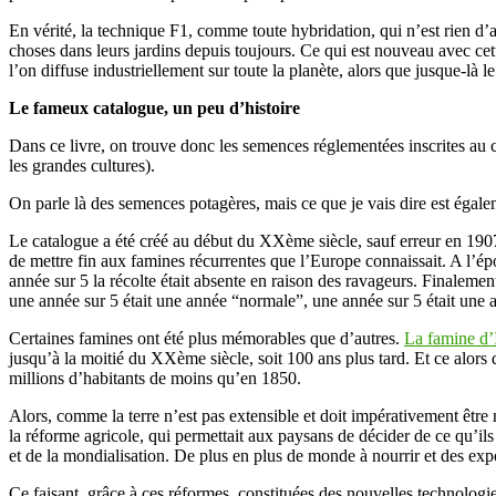
En vérité, la technique F1, comme toute hybridation, qui n’est rien d’a
choses dans leurs jardins depuis toujours. Ce qui est nouveau avec cett
l’on diffuse industriellement sur toute la planète, alors que jusque-là l
Le fameux catalogue, un peu d’histoire
Dans ce livre, on trouve donc les semences réglementées inscrites au c
les grandes cultures).
On parle là des semences potagères, mais ce que je vais dire est égale
Le catalogue a été créé au début du XXème siècle, sauf erreur en 1907. 
de mettre fin aux famines récurrentes que l’Europe connaissait. A l’épo
année sur 5 la récolte était absente en raison des ravageurs. Finalement, 
une année sur 5 était une année “normale”, une année sur 5 était une an
Certaines famines ont été plus mémorables que d’autres.
La famine d’
jusqu’à la moitié du XXème siècle, soit 100 ans plus tard. Et ce alors
millions d’habitants de moins qu’en 1850.
Alors, comme la terre n’est pas extensible et doit impérativement être 
la réforme agricole, qui permettait aux paysans de décider de ce qu’ils
et de la mondialisation. De plus en plus de monde à nourrir et des expor
Ce faisant, grâce à ces réformes, constituées des nouvelles technologie