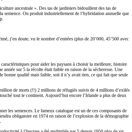
ulture ancestrale ». Des tas de jardiniers bidouillent des tas de
e la semence. On produit industriellement de l’hybridation annuelle que
p.
primé, j’en doute, vu le nombre d’entrées (plus de 20’000, 45’500 avec
ractéristiques pour aider les paysans à choisir la meilleure, histoire
 année sur 5 la récolte était faible en raison de la sécheresse. Une
e bonne qualité mais faible, soit il n’y avait rien, ce qui fait que seule
illion de morts (!!) 2 millions de réfugiés suivis de 4 millions d’exilés
 touché tout le continent. Aujourd’hui encore l’Irlande a plus de deux
ctionner les semences. Le fameux catalogue est un de ces composants de
eviendra obligatoire en 1974 en raison de l’explosion de la démographie
.
oductivité à l’hectare a été multipliée par 5 depuis 1950 plus de six