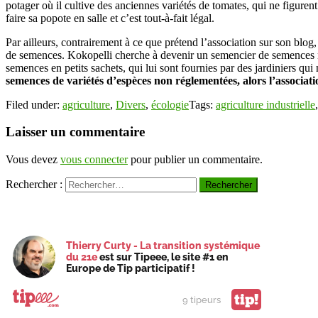
potager où il cultive des anciennes variétés de tomates, qui ne figurent
faire sa popote en salle et c’est tout-à-fait légal.
Par ailleurs, contrairement à ce que prétend l’association sur son blog,
de semences. Kokopelli cherche à devenir un semencier de semences n
semences en petits sachets, qui lui sont fournies par des jardiniers qui
semences de variétés d’espèces non réglementées, alors l’associatio
Filed under:
agriculture
,
Divers
,
écologie
Tags:
agriculture industrielle
Laisser un commentaire
Vous devez
vous connecter
pour publier un commentaire.
Rechercher :
Thierry Curty - La transition systémique
du 21e
est sur Tipeee, le site #1 en
Europe de Tip participatif !
tip!
9 tipeurs