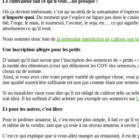
Le cultivateur fait ce qu’il veut…ou presque !
Où ça devient intéressant, c’est qu’au-delà de la soixantaine d’espèces
n’importe quoi
. Du moment que l’espèce ne figure pas dans le catalogu
blé, l’orge, le maïs, le tournesol, l’avoine, le soja, etc… ce qui signif
absolument ce qu’il veut.
Nous sommes donc loin de
la prétendue interdiction de cultiver son ja
Une inscription allégée pour les petits
D’autant qu’il faut savoir que l’inscription des semences de « petits » s
la moitié des obtenteurs (ceux qui détiennent les COV des semences, qu
choux ou de tomate.
Ainsi, si vous avez crée votre propre variété de quelque chose, vou
une qualité nourricière suffisante (et non pas comme étant une semenc
Si un maraîcher vient vous dire qu’il est obligé de cultiver telle ou te
soit idiot. Il lui suffirait d’aller acheter par exemple ses semences sur
L
Et pour les autres, c’est libre
Pour le jardinier amateur, là, c’est encore plus simple, il fait ce qu’
et même de la vendre, tant que ça reste à un niveau amateur, à savoir 2
C’est ce qui explique que si vous allez manger au restaurant, il est 