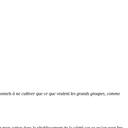
sionnels à ne cultiver que ce que veulent les grands groupes, comme
mon action dans le rétablissement de la vérité sur ce qu’on peut lire