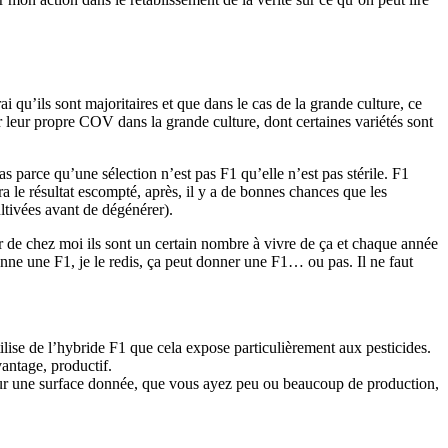
ai qu’ils sont majoritaires et que dans le cas de la grande culture, ce
ir leur propre COV dans la grande culture, dont certaines variétés sont
pas parce qu’une sélection n’est pas F1 qu’elle n’est pas stérile. F1
 le résultat escompté, après, il y a de bonnes chances que les
ultivées avant de dégénérer).
 de chez moi ils sont un certain nombre à vivre de ça et chaque année
onne une F1, je le redis, ça peut donner une F1… ou pas. Il ne faut
tilise de l’hybride F1 que cela expose particulièrement aux pesticides.
vantage, productif.
n. Sur une surface donnée, que vous ayez peu ou beaucoup de production,