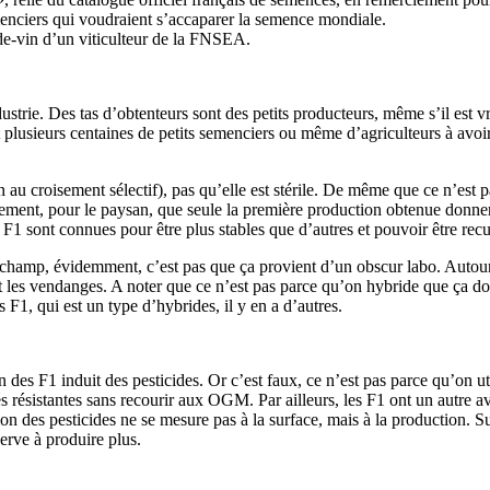
emenciers qui voudraient s’accaparer la semence mondiale.
-vin d’un viticulteur de la FNSEA.
dustrie. Des tas d’obtenteurs sont des petits producteurs, même s’il est vr
nt plusieurs centaines de petits semenciers ou même d’agriculteurs à avo
on au croisement sélectif), pas qu’elle est stérile. De même que ce n’est 
ement, pour le paysan, que seule la première production obtenue donnera
s F1 sont connues pour être plus stables que d’autres et pouvoir être rec
champ, évidemment, c’est pas que ça provient d’un obscur labo. Autour
ait les vendanges. A noter que ce n’est pas parce qu’on hybride que ça d
1, qui est un type d’hybrides, il y en a d’autres.
n des F1 induit des pesticides. Or c’est faux, ce n’est pas parce qu’on u
s résistantes sans recourir aux OGM. Par ailleurs, les F1 ont un autre a
sation des pesticides ne se mesure pas à la surface, mais à la productio
serve à produire plus.