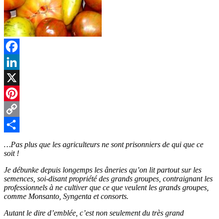
Facebook
LinkedIn
X
Pinterest
Copy
Link
Partager
…Pas plus que les agriculteurs ne sont prisonniers de qui que ce
soit !
Je débunke depuis longemps les âneries qu’on lit partout sur les
semences, soi-disant propriété des grands groupes, contraignant les
professionnels à ne cultiver que ce que veulent les grands groupes,
comme Monsanto, Syngenta et consorts.
Autant le dire d’emblée, c’est non seulement du très grand