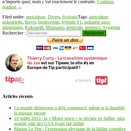
n’importe quoi, mais c’est exactement le contraire.
Continue
reading
→
Filed under:
agriculture
,
Divers
,
écologie
Tags:
agriculture
industrielle
,
Bayer
,
biodiversité
,
hybride F1
,
industrie agro-
alimentaire
,
Kokopelli
,
Monsanto
,
pesticide
,
semence
,
Syngenta
Rechercher :
Thierry Curty - La transition systémique
du 21e
est sur Tipeee, le site #1 en
Europe de Tip participatif !
tip!
9 tipeurs
Articles récents
La grande dépression a déjà commencé, même si la liquidité
la masque encore
18 juillet 2013 : la « Motor town » se déclare en faillite, plus
grande ville des USA ayant fait faillite
Marine Le Pen : l’expression physique de la faillite cognitive