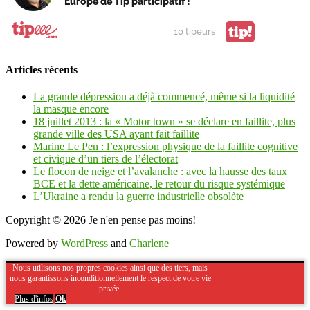
Europe de Tip participatif !
tip!
10 tipeurs
Articles récents
La grande dépression a déjà commencé, même si la liquidité
la masque encore
18 juillet 2013 : la « Motor town » se déclare en faillite, plus
grande ville des USA ayant fait faillite
Marine Le Pen : l’expression physique de la faillite cognitive
et civique d’un tiers de l’électorat
Le flocon de neige et l’avalanche : avec la hausse des taux
BCE et la dette américaine, le retour du risque systémique
L’Ukraine a rendu la guerre industrielle obsolète
Copyright © 2026
Je n'en pense pas moins!
Powered by
WordPress
and
Charlene
Nous utilisons nos propres cookies ainsi que des tiers, mais
nous garantissons inconditionnellement le respect de votre vie
privée.
Plus d'infos
Ok