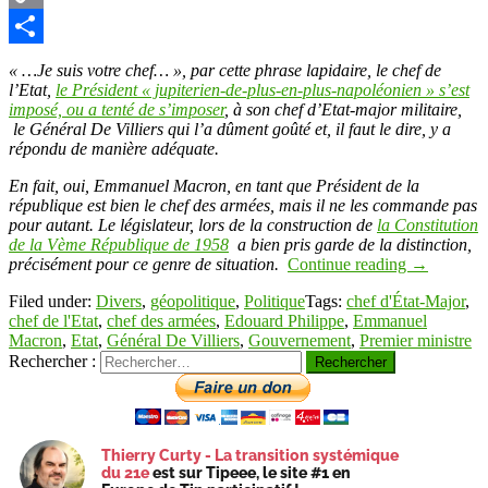
Copy
Link
Partager
« …Je suis votre chef… », par cette phrase lapidaire, le chef de
l’Etat,
le Président « jupiterien-de-plus-en-plus-napoléonien » s’est
imposé, ou a tenté de s’imposer
, à son chef d’Etat-major militaire,
le Général De Villiers qui l’a dûment goûté et, il faut le dire, y a
répondu de manière adéquate.
En fait, oui, Emmanuel Macron, en tant que Président de la
république est bien le chef des armées, mais il ne les commande pas
pour autant. Le législateur, lors de la construction de
la Constitution
de la Vème République de 1958
a bien pris garde de la distinction,
précisément pour ce genre de situation.
Continue reading
→
Filed under:
Divers
,
géopolitique
,
Politique
Tags:
chef d'État-Major
,
chef de l'Etat
,
chef des armées
,
Edouard Philippe
,
Emmanuel
Macron
,
Etat
,
Général De Villiers
,
Gouvernement
,
Premier ministre
Rechercher :
Thierry Curty - La transition systémique
du 21e
est sur Tipeee, le site #1 en