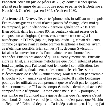
l’appareil. Avec un pile de pièces de 2F, ça coûtait si cher qu’on
n’avait pas le temps de les introduire pour se parler de la Bretagne à
Neuchâtel. Ce n’était pas en 1865, c’était en 1980.
A la ferme, à la Neuveville, ce téléphone noir, installé au mur depuis
l’entre-deux-guerres et qui n’avait jamais été changé, c’est moi qui
l’a remplacé, par un téléphone « dernière génération » : le Tritel !
Bien obligé, dans les années 80, les centraux étaient passés de la
composition analogique (crrrrrr, crrr, crrrrrrr, crrr, crrr…) à la
numérique, le DTMS (bip, du, bop bip, dudu…), c’était d’ailleurs
comme ça qu’on avait eu notre premier téléphone à touches, avant,
ce n’était pas possible. Bien sûr, les PTT, devenus Swisscom,
faisaient la conversion et ils l’ont maintenue une bonne dizaine
d’années. Puis ils ont annoncé qu’ils allaient y mettre fin. J’installe
alors ce Tritel, à la sonnerie mélodieuse que l’on n’entendait plus au
fond du jardin, puis j’ai formé tout le monde à son utilisation. Les
chiffres, ça allait, finalement, « c’est comme les chiffres sur la
télécommande de la télé » (authentique). Mais il y avait par exemple
la touche « R », jamais vue et très perturbante. Il a fallu longtemps
pour que les utilisateurs comprennent que ce n’était pas le rappel du
dernier numéro que TU avais composé, mais le dernier qui avait été
composé sur le téléphone. Et mon oncle me disait : « pourquoi je
suis tombé sur l’Edmond alors que le dernier que j’ai appelé c’était
Jean-Louis Zmoos ? » et moi je lui disais : « c’est parce que Machin
a téléphoné à Edmond depuis ». Ca le dépassait un peu. Un jour, j’ai