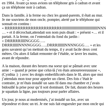
en 1984. Avant ça nous avions un téléphone gris à cadran et avant
ça un téléphone noir à cadran.
Dans la famille, à la ferme ou chez les grand-parents, il était au mur.
Je me souviens de mon oncle, pompier, alerté par le téléphone qui
sonnait en continu :
« RRRRRRRRRRRRRRRRRRRRRRIIIIIIIIIIIIIIIIIIIIIIII
… » et il décrochait,attendait son nom puis disait : « présent »… et il
partait. A la ferme, on l’entendait du fond du jardin :
« DRRRRRIIIINGGGG…..
DRRRIIIIINNNNGGGG…..DRRRIIIIIINNNNGGG…. » et les
gens savaient qu’on mettrait du temps, il y avait facile deux cent
mètres. Ou alors il fallait remonter de l’étable, se laver les mains,
avant de répondre.
A la maison, durant des heures ma soeur qui se pâmait avec une
amie : « quand je pense que celui-là j’en étais amoureeeeuuuuse »,
(Cynthia :)​ ) avec les doigts emberlificotés dans le fil, alors que moi
j’attendais mon tour pour appeler un client. Des fois c’était le
contraire, je m’étais installé un sans fil dans ma chambre et j’avais
bidouillé la prise pour qu’il soit dominant. De fait, durant des heures
je squattais la ligne, pas toujours pour parler affaires.
Un jour, je nous ai modernisés, j’ai installé un fax, avec un
répondeur et donc un tri. Je me suis fait engueuler par mon oncle qui