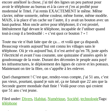
encore amélioré la chose, j’ai tiré des lignes un peu partout pour
avoir le téléphone au bureau et à la cave et j’en ai profité pour
modernisé le Tritel. J’ai remis EXACTEMENT le même. Même
clavier, même sonnerie, même couleur, même forme, même modèle.
MAIS, à la place d’un cache sur l’autre, il y avait un bouton avec un
haut-parleur. Mon oncle arrive pour téléphoner, il s’est prostré,
littéralement figé devant le téléphone, incapable de l’utiliser quand
tout-à-coup il a bredouillé : « c’est quoi ce bouton ? » !
Toute ma vie n’était faite que de ça… et voilà que ça disparaît.
Beaucoup vivants aujourd’hui ont connu les villages sans le
téléphone. Où je vis aujourd’hui, il n’est arrivé qu’en 78, juste après
l’électricité et avant l’eau courante, une quinzaine d’années après le
goudronnage de la route. Durant des décennies le peuple aura payé
les infrastructures, le déploiement des lignes de cuivre et les poteaux.
Maintenant on tire la fibre, on s’apprête à les enlever.
Quel changement ! C’est que, rendez-vous compte, j’ai 51 ans, c’est
pas vieux, pourtant, quand je suis né, ça ne faisait que 22 ans que la
Seconde guerre mondiale était finie ! Voilà pour ceux qui croient
que 51 ans c’est jeune.
Filed under:
Divers
,
Habitat
,
Numérique
,
Société
,
technologie
Tags:
téléphone