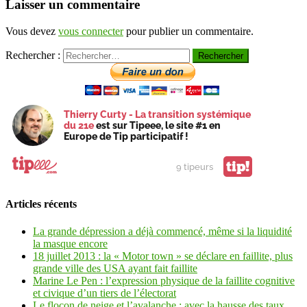
Laisser un commentaire
Vous devez
vous connecter
pour publier un commentaire.
Rechercher :
Thierry Curty - La transition systémique
du 21e
est sur Tipeee, le site #1 en
Europe de Tip participatif !
tip!
9 tipeurs
Articles récents
La grande dépression a déjà commencé, même si la liquidité
la masque encore
18 juillet 2013 : la « Motor town » se déclare en faillite, plus
grande ville des USA ayant fait faillite
Marine Le Pen : l’expression physique de la faillite cognitive
et civique d’un tiers de l’électorat
Le flocon de neige et l’avalanche : avec la hausse des taux