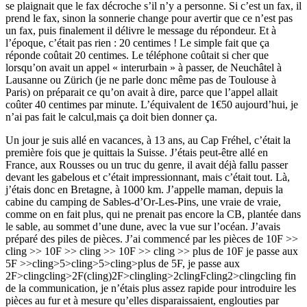
se plaignait que le fax décroche s’il n’y a personne. Si c’est un fax, il
prend le fax, sinon la sonnerie change pour avertir que ce n’est pas
un fax, puis finalement il délivre le message du répondeur. Et à
l’époque, c’était pas rien : 20 centimes ! Le simple fait que ça
réponde coûtait 20 centimes. Le téléphone coûtait si cher que
lorsqu’on avait un appel « interurbain » à passer, de Neuchâtel à
Lausanne ou Zürich (je ne parle donc même pas de Toulouse à
Paris) on préparait ce qu’on avait à dire, parce que l’appel allait
coûter 40 centimes par minute. L’équivalent de 1€50 aujourd’hui, je
n’ai pas fait le calcul,mais ça doit bien donner ça.
Un jour je suis allé en vacances, à 13 ans, au Cap Fréhel, c’était la
première fois que je quittais la Suisse. J’étais peut-être allé en
France, aux Rousses ou un truc du genre, il avait déjà fallu passer
devant les gabelous et c’était impressionnant, mais c’était tout. Là,
j’étais donc en Bretagne, à 1000 km. J’appelle maman, depuis la
cabine du camping de Sables-d’Or-Les-Pins, une vraie de vraie,
comme on en fait plus, qui ne prenait pas encore la CB, plantée dans
le sable, au sommet d’une dune, avec la vue sur l’océan. J’avais
préparé des piles de pièces. J’ai commencé par les pièces de 10F >>
cling >> 10F >> cling >> 10F >> cling >> plus de 10F je passe aux
5F >>cling>5>cling>5>cling>plus de 5F, je passe aux
2F>clingcling>2F(cling)2F>clingling>2clingFcling2>clingcling fin
de la communication, je n’étais plus assez rapide pour introduire les
pièces au fur et à mesure qu’elles disparaissaient, englouties par