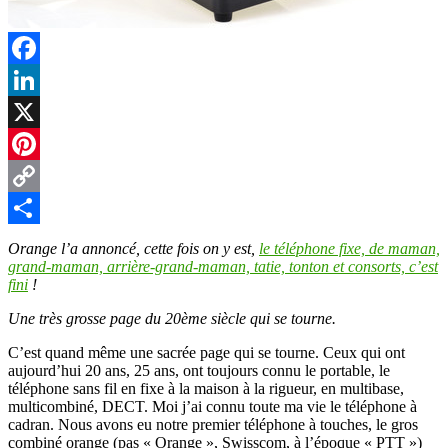
Facebook
LinkedIn
X
Pinterest
Copy
Link
Partager
Orange l’a annoncé, cette fois on y est,
le téléphone fixe, de maman,
grand-maman, arrière-grand-maman, tatie, tonton et consorts, c’est
fini
!
Une très grosse page du 20ème siècle qui se tourne.
C’est quand même une sacrée page qui se tourne. Ceux qui ont
aujourd’hui 20 ans, 25 ans, ont toujours connu le portable, le
téléphone sans fil en fixe à la maison à la rigueur, en multibase,
multicombiné, DECT. Moi j’ai connu toute ma vie le téléphone à
cadran. Nous avons eu notre premier téléphone à touches, le gros
combiné orange (pas « Orange », Swisscom, à l’époque « PTT »)