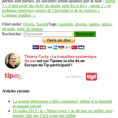
parties sont parues, les suivantes seront ajoutées par la suite :
partie
1 « il faut sortir du cliché du dealer sans foi ni loi »
,
partie 2 « la
politique répressive génère de l’inégalité et de la violence »
Continue reading
→
Filed under:
Divers
,
Société
Tags:
cannabis
,
drogue
,
justice
,
police
,
sécurité
,
trafic de drogue
Rechercher :
Thierry Curty - La transition systémique
du 21e
est sur Tipeee, le site #1 en
Europe de Tip participatif !
tip!
10 tipeurs
Articles récents
La grande dépression a déjà commencé, même si la liquidité
la masque encore
18 juillet 2013 : la « Motor town » se déclare en faillite, plus
grande ville des USA ayant fait faillite