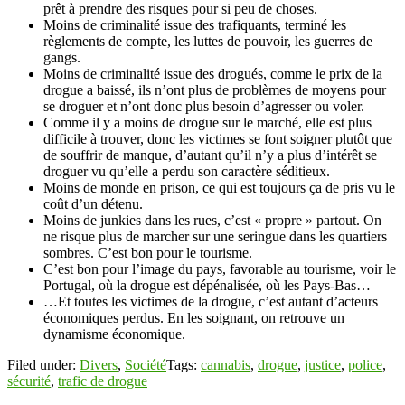
prêt à prendre des risques pour si peu de choses.
Moins de criminalité issue des trafiquants, terminé les
règlements de compte, les luttes de pouvoir, les guerres de
gangs.
Moins de criminalité issue des drogués, comme le prix de la
drogue a baissé, ils n’ont plus de problèmes de moyens pour
se droguer et n’ont donc plus besoin d’agresser ou voler.
Comme il y a moins de drogue sur le marché, elle est plus
difficile à trouver, donc les victimes se font soigner plutôt que
de souffrir de manque, d’autant qu’il n’y a plus d’intérêt se
droguer vu qu’elle a perdu son caractère séditieux.
Moins de monde en prison, ce qui est toujours ça de pris vu le
coût d’un détenu.
Moins de junkies dans les rues, c’est « propre » partout. On
ne risque plus de marcher sur une seringue dans les quartiers
sombres. C’est bon pour le tourisme.
C’est bon pour l’image du pays, favorable au tourisme, voir le
Portugal, où la drogue est dépénalisée, où les Pays-Bas…
…Et toutes les victimes de la drogue, c’est autant d’acteurs
économiques perdus. En les soignant, on retrouve un
dynamisme économique.
Filed under:
Divers
,
Société
Tags:
cannabis
,
drogue
,
justice
,
police
,
sécurité
,
trafic de drogue