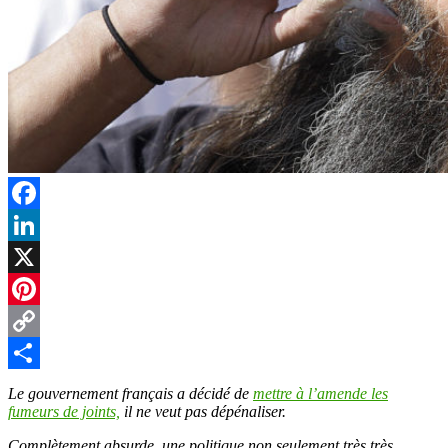
Facebook
LinkedIn
X
Pinterest
Copy
Link
Partager
Le gouvernement français a décidé de
mettre à l’amende les
fumeurs de joints,
il ne veut pas dépénaliser.
Complètement absurde, une politique non seulement très très