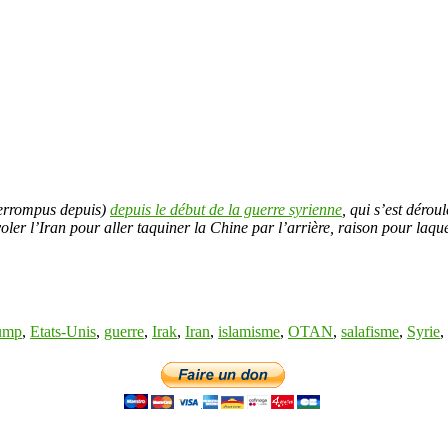
terrompus depuis)
depuis le début de la guerre syrienne
, qui s’est dérou
er l’Iran pour aller taquiner la Chine par l’arrière, raison pour laquel
ump
,
Etats-Unis
,
guerre
,
Irak
,
Iran
,
islamisme
,
OTAN
,
salafisme
,
Syrie
,