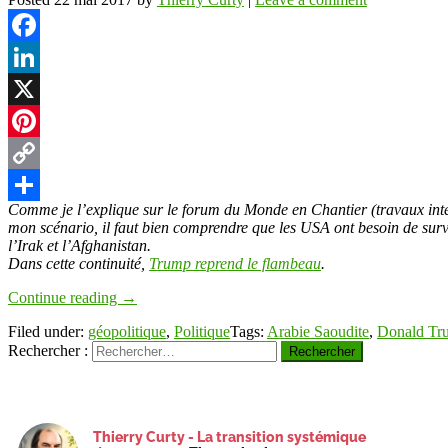
Facebook
LinkedIn
X
Pinterest
Copy
Comme je l’explique sur le forum du Monde en Chantier (travaux in
Link
Partager
mon scénario, il faut bien comprendre que les USA ont besoin de survol
l’Irak et l’Afghanistan.
Dans cette continuité,
Trump reprend le flambeau
.
Continue reading
→
Filed under:
géopolitique
,
Politique
Tags:
Arabie Saoudite
,
Donald Tr
Rechercher :
Thierry Curty - La transition systémique