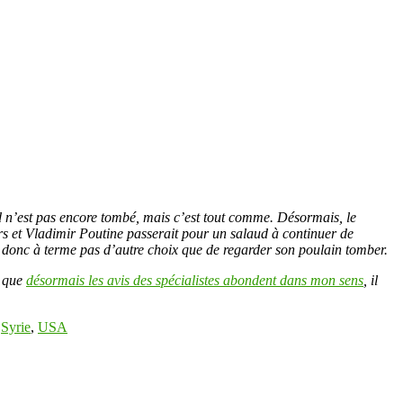
ad n’est pas encore tombé, mais c’est tout comme. Désormais, le
rs et Vladimir Poutine passerait pour un salaud à continuer de
ura donc à terme pas d’autre choix que de regarder son poulain tomber.
i que
désormais les avis des spécialistes abondent dans mon sens
, il
,
Syrie
,
USA