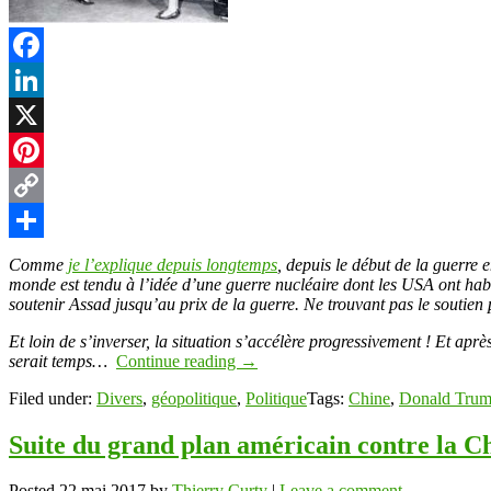
t
Facebook
LinkedIn
r
X
Pinterest
Copy
Link
Partager
Comme
je l’explique depuis longtemps
, depuis le début de la guerre
monde est tendu à l’idée d’une guerre nucléaire dont les USA ont hab
soutenir Assad jusqu’au prix de la guerre. Ne trouvant pas le soutien 
Et loin de s’inverser, la situation s’accélère progressivement ! Et apr
serait temps…
Continue reading
→
Filed under:
Divers
,
géopolitique
,
Politique
Tags:
Chine
,
Donald Tru
Suite du grand plan américain contre la 
Posted
22 mai 2017
by
Thierry Curty
|
Leave a comment