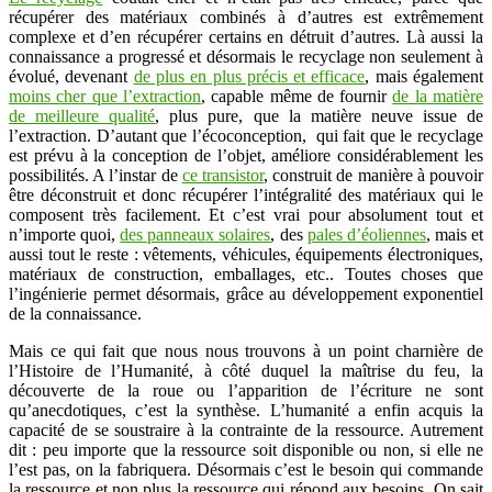
récupérer des matériaux combinés à d’autres est extrêmement
complexe et d’en récupérer certains en détruit d’autres. Là aussi la
connaissance a progressé et désormais le recyclage non seulement à
évolué, devenant
de plus en plus précis et efficace
, mais également
moins cher que l’extraction
, capable même de fournir
de la matière
de meilleure qualité
, plus pure, que la matière neuve issue de
l’extraction. D’autant que l’écoconception, qui fait que le recyclage
est prévu à la conception de l’objet, améliore considérablement les
possibilités. A l’instar de
ce transistor
, construit de manière à pouvoir
être déconstruit et donc récupérer l’intégralité des matériaux qui le
composent très facilement. Et c’est vrai pour absolument tout et
n’importe quoi,
des panneaux solaires
, des
pales d’éoliennes
, mais et
aussi tout le reste : vêtements, véhicules, équipements électroniques,
matériaux de construction, emballages, etc.. Toutes choses que
l’ingénierie permet désormais, grâce au développement exponentiel
de la connaissance.
Mais ce qui fait que nous nous trouvons à un point charnière de
l’Histoire de l’Humanité, à côté duquel la maîtrise du feu, la
découverte de la roue ou l’apparition de l’écriture ne sont
qu’anecdotiques, c’est la synthèse. L’humanité a enfin acquis la
capacité de se soustraire à la contrainte de la ressource. Autrement
dit : peu importe que la ressource soit disponible ou non, si elle ne
l’est pas, on la fabriquera. Désormais c’est le besoin qui commande
la ressource et non plus la ressource qui répond aux besoins. On sait