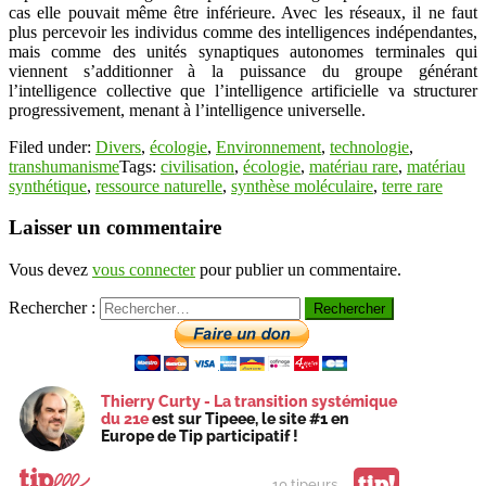
cas elle pouvait même être inférieure. Avec les réseaux, il ne faut
plus percevoir les individus comme des intelligences indépendantes,
mais comme des unités synaptiques autonomes terminales qui
viennent s’additionner à la puissance du groupe générant
l’intelligence collective que l’intelligence artificielle va structurer
progressivement, menant à l’intelligence universelle.
Filed under:
Divers
,
écologie
,
Environnement
,
technologie
,
transhumanisme
Tags:
civilisation
,
écologie
,
matériau rare
,
matériau
synthétique
,
ressource naturelle
,
synthèse moléculaire
,
terre rare
Laisser un commentaire
Vous devez
vous connecter
pour publier un commentaire.
Rechercher :
Thierry Curty - La transition systémique
du 21e
est sur Tipeee, le site #1 en
Europe de Tip participatif !
tip!
10 tipeurs