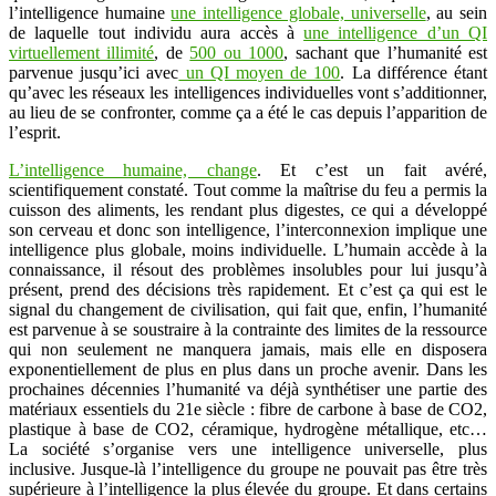
l’intelligence humaine
une intelligence globale, universelle
, au sein
de laquelle tout individu aura accès à
une intelligence d’un QI
virtuellement illimité
, de
500 ou 1000
, sachant que l’humanité est
parvenue jusqu’ici avec
un QI moyen de 100
. La différence étant
qu’avec les réseaux les intelligences individuelles vont s’additionner,
au lieu de se confronter, comme ça a été le cas depuis l’apparition de
l’esprit.
L’intelligence humaine, change
. Et c’est un fait avéré,
scientifiquement constaté. Tout comme la maîtrise du feu a permis la
cuisson des aliments, les rendant plus digestes, ce qui a développé
son cerveau et donc son intelligence, l’interconnexion implique une
intelligence plus globale, moins individuelle. L’humain accède à la
connaissance, il résout des problèmes insolubles pour lui jusqu’à
présent, prend des décisions très rapidement. Et c’est ça qui est le
signal du changement de civilisation, qui fait que, enfin, l’humanité
est parvenue à se soustraire à la contrainte des limites de la ressource
qui non seulement ne manquera jamais, mais elle en disposera
exponentiellement de plus en plus dans un proche avenir. Dans les
prochaines décennies l’humanité va déjà synthétiser une partie des
matériaux essentiels du 21e siècle : fibre de carbone à base de CO2,
plastique à base de CO2, céramique, hydrogène métallique, etc…
La société s’organise vers une intelligence universelle, plus
inclusive. Jusque-là l’intelligence du groupe ne pouvait pas être très
supérieure à l’intelligence la plus élevée du groupe. Et dans certains