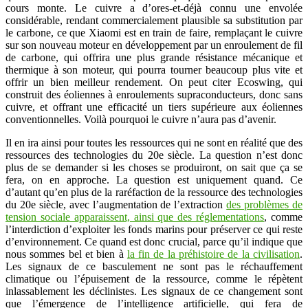
cours monte. Le cuivre a d’ores-et-déjà connu une envolée
considérable, rendant commercialement plausible sa substitution par
le carbone, ce que Xiaomi est en train de faire, remplaçant le cuivre
sur son nouveau moteur en développement par un enroulement de fil
de carbone, qui offrira une plus grande résistance mécanique et
thermique à son moteur, qui pourra tourner beaucoup plus vite et
offrir un bien meilleur rendement. On peut citer Ecoswing, qui
construit des éoliennes à enroulements supraconducteurs, donc sans
cuivre, et offrant une efficacité un tiers supérieure aux éoliennes
conventionnelles. Voilà pourquoi le cuivre n’aura pas d’avenir.
Il en ira ainsi pour toutes les ressources qui ne sont en réalité que des
ressources des technologies du 20e siècle. La question n’est donc
plus de se demander si les choses se produiront, on sait que ça se
fera, on en approche. La question est uniquement quand. Ce
d’autant qu’en plus de la raréfaction de la ressource des technologies
du 20e siècle, avec l’augmentation de l’extraction
des problèmes de
tension sociale apparaissent, ainsi que des réglementations
, comme
l’interdiction d’exploiter les fonds marins pour préserver ce qui reste
d’environnement. Ce quand est donc crucial, parce qu’il indique que
nous sommes bel et bien à
la fin de la préhistoire de la civilisation
.
Les signaux de ce basculement ne sont pas le réchauffement
climatique ou l’épuisement de la ressource, comme le répètent
inlassablement les déclinistes. Les signaux de ce changement sont
que l’émergence de l’intelligence artificielle, qui fera de