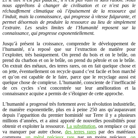
nous apprêtons à changer de civilisation et ce n’est pas le
réchauffement climatique où l’épuisement de la ressource qui
l’induit, mais la connaissance, qui progresse à vitesse fulgurante, et
permet désormais de produire la ressource au lieu de simplement
l’extraire. Les seules limites de l’Humanité reposent sur la
connaissance, qui progresse exponentiellement.
Jusqu’à présent la croissance, comprendre le développement de
l’humanité, n’a reposé que sur l’extraction de matière pour
l’exploiter, très basiquement. On prend du bois et on le brûle, on
prend du charbon et on le brûle, on prend du pétrole et on le brûle.
On extrait des métaux, des terres rares, on en fait quelque chose et
on jette, éventuellement on recycle quand c’est facile et bon marché
et qu’on est capable de le faire, parce que le recyclage aussi est
quelque chose de complexe. L’humanité, consciente de l’inefficacité
de ces cycles s’est concentrée sur leur amélioration et la
connaissance acquise a permis de s’éloigner de cette approche.
L’humanité a progressé très fortement avec la révolution industrielle,
de manière exponentielle, plus en à peine 250 ans qu’auparavant
depuis l’apparition du premier hominidé sur Terre il y a plusieurs
millions d’années, et a ainsi apporté de nouvelles possibilités pour
obtenir et exploiter la ressource.
La substitution
, on remplace ce qui
va manquer par autre chose,
des terres rares
par des matériaux
communs,
un métal précieux rare
par un moins précieux,
on