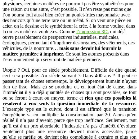
physiques, certaines matières ne pourront pas être synthétisées pour
une raison ou une autre, c’est possible. Il n’en reste pas moins que
l’on pourra tout aussi bien créer un poulet-frites mayonnaise avec
des haricots qu’une terre rare ou un métal. Si on veut une pièce en
acier, on la dessine et le synthétiseur la crée, à la forme voulue, dans
la ou les matière.s voulue.es. Comme
l’impression 3D
, qui déjà
ouvre passablement de perspectives industrielles, médicales,
écologiques, permettant d’imprimer des organes, des vêtements, des
véhicules, de la nourriture…
mais sans devoir lui fournir la
matière première à imprimer.
Ce sont les atomes présents dans
l’environnement qui serviront de matière première.
Utopie ? Oui, pour ce siècle probablement. Difficile de dire quand
ceci sera possible. Au siècle suivant ? Dans 400 ans ? Il peut se
passer tant de choses entretemps, le développement humain n’ayant
rien de lisse. Mais ça se produira et, en tout état de cause, dans
l’immédiat il y a déjà quantités de choses qui sont possibles, se font
ou se feront à court ou moyen terme et
rien que ces possibles là
résolvent à eux seuls la question immédiate de la ressource.
L’exemple type est le cuivre, dont il est affirmé que la transition
énergétique va en multiplier la consommation par 20. Alors qu’en
réalité il n’a pas d’avenir, parce que trop inefficace. Seulement, tant
qu’il est à un prix abordable, l’industrie n’a pas d’intérêt d’évoluer.
Seulement plus une ressource devient moins accessible, parce
qu’elle se raréfie ou devient plus compliquée à extraire et plus son