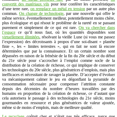
convertit des matériaux vils
pour leur conférer les caractéristiques
d’une terre rare,
on remplace un métal en tension
par un autre plus
commun.
On change de technologie
, par une nouvelle qui offre le
même service, éventuellement meilleur, potentiellement moins chère,
plus écologique et qui résout le problème de la rareté en se passant
purement et simplement de ce qui est rare.
On va chercher dans
l’espace
ce qu’il nous faut, où les quantités disponibles sont
virtuellement illimitées
, résolvant la vieille Lune (si vous me passez
l’expression) des décroissants à propos d’une soi-disant « planète
finie », les « limites terrestres », qui en fait ne sont là encore
déterminées que par la connaissance. Et un certain nombre sont
dépassées en raison de la frénésie de la fin du 20e siècle et du début
du 21e siècle pour s’accrocher à l’emploi comme socle de la
distribution de la création de richesse, ce qui implique de conserver
les technologies du 20e siècle, plus génératrices d’emplois, mais plus
inefficaces et nécessitant de ravager la planète. D’accepter d’évoluer
va mécaniquement calmer le jeu en dégonflant la pyramide de
consommation nécessaire pour compenser l’attrition constante
depuis des décennies du nombre d’heures travaillées par des
humains en proportion de la création de richesse, ce d’autant que
cela autorisera le passage à des technologies du 21e siècle, moins
gourmandes en ressource et plus génératrices de valeur ajoutée,
même si de moins d’emplois, mais de meilleure qualité.
Le recyclage
coûtait cher et n’était pas très efficace, parce que