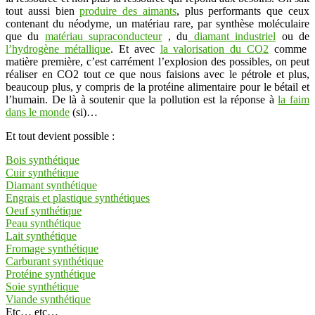
tout aussi bien
produire des aimants
, plus performants que ceux
contenant du néodyme, un matériau rare, par synthèse moléculaire
que du
matériau supraconducteur
, du
diamant industriel
ou de
l’hydrogène métallique
. Et avec
la valorisation du CO2
comme
matière première, c’est carrément l’explosion des possibles, on peut
réaliser en CO2 tout ce que nous faisions avec le pétrole et plus,
beaucoup plus, y compris de la protéine alimentaire pour le bétail et
l’humain. De là à soutenir que la pollution est la réponse à
la faim
dans le monde
(si)…
Et tout devient possible :
Bois synthétique
Cuir synthétique
Diamant synthétique
Engrais et plastique synthétiques
Oeuf synthétique
Peau synthétique
Lait synthétique
Fromage synthétique
Carburant synthétique
Protéine synthétique
Soie synthétique
Viande synthétique
Etc… etc…