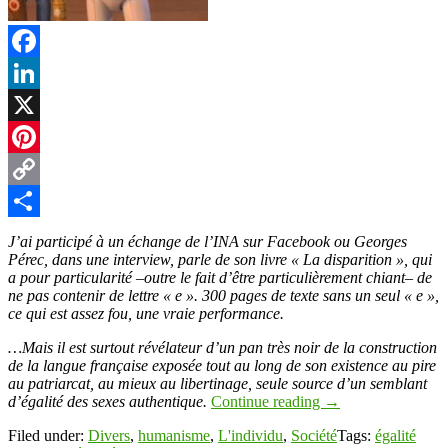
Facebook
LinkedIn
X
Pinterest
Copy
Link
Partager
J’ai participé à un échange de l’INA sur Facebook ou Georges
Pérec, dans une interview, parle de son livre « La disparition », qui
a pour particularité –outre le fait d’être particulièrement chiant– de
ne pas contenir de lettre « e ». 300 pages de texte sans un seul « e »,
ce qui est assez fou, une vraie performance.
…Mais il est surtout révélateur d’un pan très noir de la construction
de la langue française exposée tout au long de son existence au pire
au patriarcat, au mieux au libertinage, seule source d’un semblant
d’égalité des sexes authentique.
Continue reading
→
Filed under:
Divers
,
humanisme
,
L'individu
,
Société
Tags:
égalité