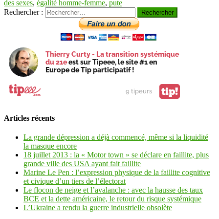
des sexes
,
égalité homme-femme
,
pute
Rechercher :
Thierry Curty - La transition systémique
du 21e
est sur Tipeee, le site #1 en
Europe de Tip participatif !
tip!
9 tipeurs
Articles récents
La grande dépression a déjà commencé, même si la liquidité
la masque encore
18 juillet 2013 : la « Motor town » se déclare en faillite, plus
grande ville des USA ayant fait faillite
Marine Le Pen : l’expression physique de la faillite cognitive
et civique d’un tiers de l’électorat
Le flocon de neige et l’avalanche : avec la hausse des taux
BCE et la dette américaine, le retour du risque systémique
L’Ukraine a rendu la guerre industrielle obsolète