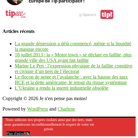
Europe de Tip participatif !
tip!
9 tipeurs
Articles récents
La grande dépression a déjà commencé, même si la liquidité
la masque encore
18 juillet 2013 : la « Motor town » se déclare en faillite, plus
grande ville des USA ayant fait faillite
Marine Le Pen : l’expression physique de la faillite cognitive
et civique d’un tiers de l’électorat
Le flocon de neige et l’avalanche : avec la hausse des taux
BCE et la dette américaine, le retour du risque systémique
L’Ukraine a rendu la guerre industrielle obsolète
Copyright © 2026
Je n'en pense pas moins!
Powered by
WordPress
and
Charlene
Nous utilisons nos propres cookies ainsi que des tiers, mais
nous garantissons inconditionnellement le respect de votre vie
privée.
Plus d'infos
Ok