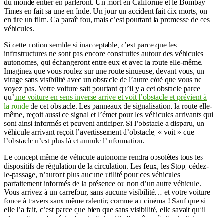
du monde entier en parleront. Un mort en Californie et le Bombay
Times en fait sa une en Inde. Un jour un accident fait dix morts, on
en tire un film. Ca paraît fou, mais c’est pourtant la promesse de ces
véhicules.
Si cette notion semble si inacceptable, c’est parce que les
infrastructures ne sont pas encore construites autour des véhicules
autonomes, qui échangeront entre eux et avec la route elle-même.
Imaginez que vous roulez sur une route sinueuse, devant vous, un
virage sans visibilité avec un obstacle de l’autre côté que vous ne
voyez pas. Votre voiture sait pourtant qu’il y a cet obstacle parce
qu’
une voiture en sens inverse arrive et voit l’obstacle et prévient à
la ronde
de cet obstacle. Les panneaux de signalisation, la route elle-
même, reçoit aussi ce signal et l’émet pour les véhicules arrivants qui
sont ainsi informés et peuvent anticiper. Si l’obstacle a disparu, un
véhicule arrivant reçoit l’avertissement d’obstacle, « voit » que
l’obstacle n’est plus là et annule l’information.
Le concept même de véhicule autonome rendra obsolètes tous les
dispositifs de régulation de la circulation. Les feux, les Stop, cédez-
le-passage, n’auront plus aucune utilité pour ces véhicules
parfaitement informés de la présence ou non d’un autre véhicule.
Vous arrivez à un carrefour, sans aucune visibilité… et votre voiture
fonce à travers sans même ralentir, comme au cinéma ! Sauf que si
elle l’a fait, c’est parce que bien que sans visibilité, elle savait qu’il