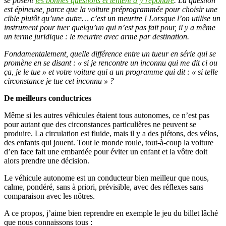
se posent
les bonnes questions et tentent d’y répondre
. La question
est épineuse, parce que la voiture préprogrammée pour choisir une
cible plutôt qu’une autre… c’est un meurtre ! Lorsque l’on utilise un
instrument pour tuer quelqu’un qui n’est pas fait pour, il y a même
un terme juridique : le meurtre avec arme par destination.
Fondamentalement, quelle différence entre un tueur en série qui se
promène en se disant : « si je rencontre un inconnu qui me dit ci ou
ça, je le tue » et votre voiture qui a un programme qui dit : « si telle
circonstance je tue cet inconnu » ?
De meilleurs conductrices
Même si les autres véhicules étaient tous autonomes, ce n’est pas
pour autant que des circonstances particulières ne peuvent se
produire. La circulation est fluide, mais il y a des piétons, des vélos,
des enfants qui jouent. Tout le monde roule, tout-à-coup la voiture
d’en face fait une embardée pour éviter un enfant et la vôtre doit
alors prendre une décision.
Le véhicule autonome est un conducteur bien meilleur que nous,
calme, pondéré, sans à priori, prévisible, avec des réflexes sans
comparaison avec les nôtres.
A ce propos, j’aime bien reprendre en exemple le jeu du billet lâché
que nous connaissons tous :