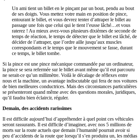
Un ami tient un billet en le pinçant par un bout, pendu au bout
de ses doigts. Vous mettez votre main en position de pince,
entourant le billet, et vous devrez tenter d’attraper le billet au
passage une fois que celui qui le tient l’eusse lâché…et vous
raterez ! Au mieux avez-vous plusieurs dixièmes de seconde de
temps de réaction, le temps de détecter que le billet est lâché, de
décider de l’attraper, que l’ordre aille jusqu’aux muscles
correspondants et le temps que le mouvement se fasse, durant
ce temps, le billet tombe.
Si la pince est une pince mécanique commandée par un ordinateur,
la pince se sera refermée sur le billet avant même qu’il eut parcouru
ne serait-ce qu’un millimètre. Voilà le décalage de réflexes entre
nous et la machine, un avantage indiscutable qui fera de nos voitures
de bien meilleures conductrices. Mais des circonstances particulières
se présenteront quand même avec des questions morales, juridiques,
qu’il faudra bien éclaircir, réguler.
Demain, des accidents rarissimes
Il est difficile aujourd’hui d’appréhender à quel point ces véhicules
seront rassurants. Il est difficile d’imaginer, avec nos 5 millions de
morts sur la route actuels que demain l’humanité pourrait avoir si
peu d’accidents de la route que lorsqu’il s’en produira un, les médias