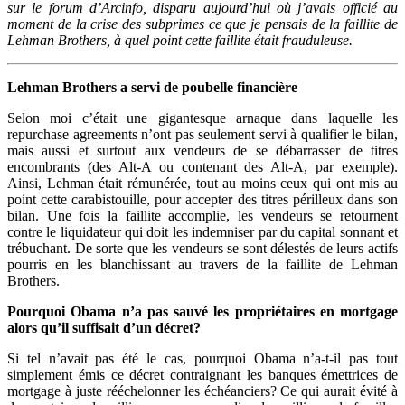
sur le forum d’Arcinfo, disparu aujourd’hui où j’avais officié au
moment de la crise des subprimes ce que je pensais de la faillite de
Lehman Brothers, à quel point cette faillite était frauduleuse.
Lehman Brothers a servi de poubelle financière
Selon moi c’était une gigantesque arnaque dans laquelle les
repurchase agreements n’ont pas seulement servi à qualifier le bilan,
mais aussi et surtout aux vendeurs de se débarrasser de titres
encombrants (des Alt-A ou contenant des Alt-A, par exemple).
Ainsi, Lehman était rémunérée, tout au moins ceux qui ont mis au
point cette carabistouille, pour accepter des titres périlleux dans son
bilan. Une fois la faillite accomplie, les vendeurs se retournent
contre le liquidateur qui doit les indemniser par du capital sonnant et
trébuchant. De sorte que les vendeurs se sont délestés de leurs actifs
pourris en les blanchissant au travers de la faillite de Lehman
Brothers.
Pourquoi Obama n’a pas sauvé les propriétaires en mortgage
alors qu’il suffisait d’un décret?
Si tel n’avait pas été le cas, pourquoi Obama n’a-t-il pas tout
simplement émis ce décret contraignant les banques émettrices de
mortgage à juste rééchelonner les échéanciers? Ce qui aurait évité à