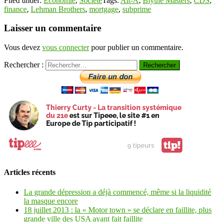
Filed under:
Économie
,
Société
Tags:
Alt-A
,
Blythe Masters
,
CDS
,
finance
,
Lehman Brothers
,
mortgage
,
subprime
Laisser un commentaire
Vous devez
vous connecter
pour publier un commentaire.
Rechercher :
Thierry Curty - La transition systémique
du 21e
est sur Tipeee, le site #1 en
Europe de Tip participatif !
tip!
9 tipeurs
Articles récents
La grande dépression a déjà commencé, même si la liquidité
la masque encore
18 juillet 2013 : la « Motor town » se déclare en faillite, plus
grande ville des USA ayant fait faillite