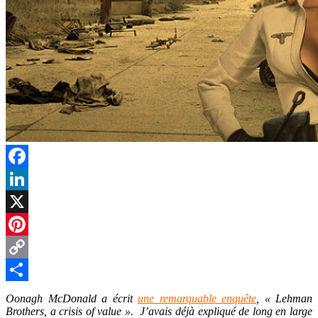
Facebook
LinkedIn
X
Pinterest
Copy
Link
Partager
Oonagh McDonald a écrit
une remarquable enquête
, « Lehman
Brothers, a crisis of value ». J’avais déjà expliqué de long en large