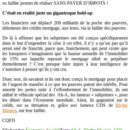
en faillite permet de réaliser SANS PAYER D’IMPOTS !
C’était en réalité juste un gigantesque hold-up
Les financiers ont déplacé 200 milliards de la poche des pauvres,
détenteurs des crédits mortgage, aux leurs, via la faillite des pauvres.
De là à affirmer que les subprimes ont été conçus spécifiquement
dans le but d’engendrer la crise à cet effet, il n’y a qu’un pas qu’il
serait aisé de franchir, parce que, franchement, qui peut croire que
les banquiers s’imaginaient que la hausse annuelle de l’immobilier
de 15% sur laquelle reposait le mortgage allait se perpétuer
éternellement ? C’est presque faire injure à leur intelligence de
s’autoriser à penser qu’ils y ont cru.
Donc non, ils savaient et ils ont donc conçu le mortgage pour placer
de l’argent de manière à ce que les pauvres paient des intérêts. Pour
amortir les pertes suite à l’effondrement de l’immobilier, ils ont
utilisé le véhicule spécial des Alt-A, les fameux « subprimes », pour
les diluer dans l’économie mondiale. Ainsi, ils gagnaient sur le
crédit, sur sa titrisation et, grâce aux fameux CDS de
Blythe
Masters
, sur leur faillite.
CQFD