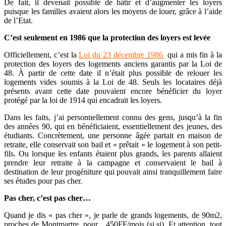
De fait, il devenait possible de bâtir et d’augmenter les loyers
puisque les familles avaient alors les moyens de louer, grâce à l’aide
de l’Etat.
C’est seulement en 1986 que la protection des loyers est levée
Officiellement, c’est la
Loi du 23 décembre 1986
qui a mis fin à la
protection des loyers des logements anciens garantis par la Loi de
48. À partir de cette date il n’était plus possible de relouer les
logements vides soumis à la Loi de 48. Seuls les locataires déjà
présents avant cette date pouvaient encore bénéficier du loyer
protégé par la loi de 1914 qui encadrait les loyers.
Dans les faits, j’ai personnellement connu des gens, jusqu’à la fin
des années 90, qui en bénéficiaient, essentiellement des jeunes, des
étudiants. Concrètement, une personne âgée partait en maison de
retraite, elle conservait son bail et « prêtait » le logement à son petit-
fils. Ou lorsque les enfants étaient plus grands, les parents allaient
prendre leur retraite à la campagne et conservaient le bail à
destination de leur progéniture qui pouvait ainsi tranquillement faire
ses études pour pas cher.
Pas cher, c’est pas cher…
Quand je dis « pas cher », je parle de grands logements, de 90m2,
proches de Montmartre, pour…450FF/mois (si si). Et attention, tout