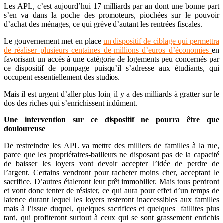
Les APL, c’est aujourd’hui 17 milliards par an dont une bonne part
s’en va dans la poche des promoteurs, piochées sur le pouvoir
d’achat des ménages, ce qui grève d’autant les rentrées fiscales.
Le gouvernement met en place
un dispositif de ciblage qui permettra
de réaliser plusieurs centaines de millions d’euros d’économies
en
favorisant un accès à une catégorie de logements peu concernés par
ce dispositif de pompage puisqu’il s’adresse aux étudiants, qui
occupent essentiellement des studios.
Mais il est urgent d’aller plus loin, il y a des milliards à gratter sur le
dos des riches qui s’enrichissent indûment.
Une intervention sur ce dispositif ne pourra être que
douloureuse
De restreindre les APL va mettre des milliers de familles à la rue,
parce que les propriétaires-bailleurs ne disposant pas de la capacité
de baisser les loyers vont devoir accepter l’idée de perdre de
l’argent. Certains vendront pour racheter moins cher, acceptant le
sacrifice. D’autres étaleront leur prêt immobilier. Mais tous perdront
et vont donc tenter de résister, ce qui aura pour effet d’un temps de
latence durant lequel les loyers resteront inaccessibles aux familles
mais à l’issue duquel, quelques sacrifices et quelques faillites plus
tard, qui profiteront surtout à ceux qui se sont grassement enrichis