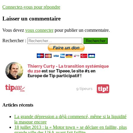
Connectez-vous pour répondre
Laisser un commentaire
Vous devez
vous connecter
pour publier un commentaire.
Rechercher :
Thierry Curty - La transition systémique
du 21e
est sur Tipeee, le site #1 en
Europe de Tip participatif !
tip!
9 tipeurs
Articles récents
La grande dépression a déjà commencé, même si la liquidité
la masque encore
18 juillet 2013 : la « Motor town » se déclare en faillite, plus
grande ville des USA ayant fait faillite