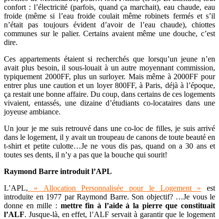
confort : l’électricité (parfois, quand ça marchait), eau chaude, eau
froide (même si l’eau froide coulait même robinets fermés et s’il
n’était pas toujours évident d’avoir de l’eau chaude), chiottes
communes sur le palier. Certains avaient même une douche, c’est
dire.
Ces appartements étaient si recherchés que lorsqu’un jeune n’en
avait plus besoin, il sous-louait à un autre moyennant commission,
typiquement 2000FF, plus un surloyer. Mais même à 2000FF pour
entrer plus une caution et un loyer 800FF, à Paris, déjà à l’époque,
ça restait une bonne affaire. Du coup, dans certains de ces logements
vivaient, entassés, une dizaine d’étudiants co-locataires dans une
joyeuse ambiance.
Un jour je me suis retrouvé dans une co-loc de filles, je suis arrivé
dans le logement, il y avait un troupeau de canons de toute beauté en
t-shirt et petite culotte…Je ne vous dis pas, quand on a 30 ans et
toutes ses dents, il n’y a pas que la bouche qui sourit!
Raymond Barre introduit l’APL
L’APL,
« Allocation Personnalisée pour le Logement »
est
introduite en 1977 par Raymond Barre. Son objectif? …Je vous le
donne en mille :
mettre fin à l’aide à la pierre que constituait
l’ALF
. Jusque-là, en effet, l’ALF servait à garantir que le logement