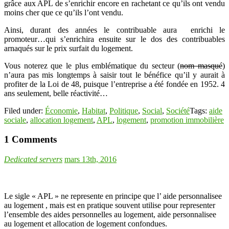
grâce aux APL de s’enrichir encore en rachetant ce qu’ils ont vendu
moins cher que ce qu’ils l’ont vendu.
Ainsi, durant des années le contribuable aura enrichi le
promoteur…qui s’enrichira ensuite sur le dos des contribuables
arnaqués sur le prix surfait du logement.
Vous noterez que le plus emblématique du secteur (
nom masqué
)
n’aura pas mis longtemps à saisir tout le bénéfice qu’il y aurait à
profiter de la Loi de 48, puisque l’entreprise a été fondée en 1952. 4
ans seulement, belle réactivité…
Filed under:
Économie
,
Habitat
,
Politique
,
Social
,
Société
Tags:
aide
sociale
,
allocation logement
,
APL
,
logement
,
promotion immobilière
1 Comments
Dedicated servers
mars 13th, 2016
Le sigle « APL » ne represente en principe que l’ aide personnalisee
au logement , mais est en pratique souvent utilise pour representer
l’ensemble des aides personnelles au logement, aide personnalisee
au logement et allocation de logement confondues.