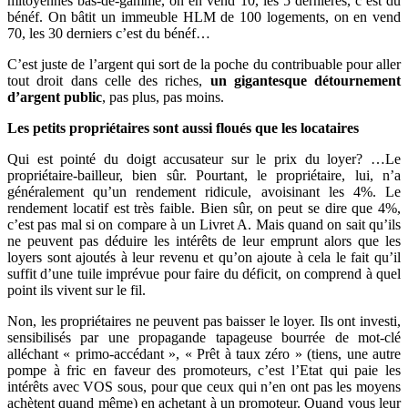
mitoyennes bas-de-gamme, on en vend 10, les 5 dernières, c’est du
bénéf. On bâtit un immeuble HLM de 100 logements, on en vend
70, les 30 derniers c’est du bénéf…
C’est juste de l’argent qui sort de la poche du contribuable pour aller
tout droit dans celle des riches,
un gigantesque détournement
d’argent public
, pas plus, pas moins.
Les petits propriétaires sont aussi floués que les locataires
Qui est pointé du doigt accusateur sur le prix du loyer? …Le
propriétaire-bailleur, bien sûr. Pourtant, le propriétaire, lui, n’a
généralement qu’un rendement ridicule, avoisinant les 4%. Le
rendement locatif est très faible. Bien sûr, on peut se dire que 4%,
c’est pas mal si on compare à un Livret A. Mais quand on sait qu’ils
ne peuvent pas déduire les intérêts de leur emprunt alors que les
loyers sont ajoutés à leur revenu et qu’on ajoute à cela le fait qu’il
suffit d’une tuile imprévue pour faire du déficit, on comprend à quel
point ils vivent sur le fil.
Non, les propriétaires ne peuvent pas baisser le loyer. Ils ont investi,
sensibilisés par une propagande tapageuse bourrée de mot-clé
alléchant « primo-accédant », « Prêt à taux zéro » (tiens, une autre
pompe à fric en faveur des promoteurs, c’est l’Etat qui paie les
intérêts avec VOS sous, pour que ceux qui n’en ont pas les moyens
achètent quand même) en achetant à un promoteur. Quand vous leur