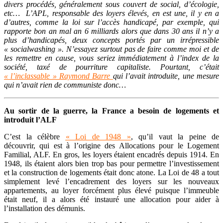
divers procédés, généralement sous couvert de social, d’écologie,
etc… L’APL, responsable des loyers élevés, en est une, il y en a
d’autres, comme la loi sur l’accès handicapé, par exemple, qui
rapporte bon an mal an 6 milliards alors que dans 30 ans il n’y a
plus d’handicapés, deux concepts portés par un irrépressible
« socialwashing ». N’essayez surtout pas de faire comme moi et de
les remettre en cause, vous seriez immédiatement à l’index de la
société, taxé de pourriture capitaliste. Pourtant, c’était
« l’inclassable » Raymond Barre
qui l’avait introduite, une mesure
qui n’avait rien de communiste donc…
Au sortir de la guerre, la France a besoin de logements et
introduit l’ALF
C’est la célèbre
« Loi de 1948 »
, qu’il vaut la peine de
découvrir, qui est à l’origine des Allocations pour le Logement
Familial, ALF. En gros, les loyers étaient encadrés depuis 1914. En
1948, ils étaient alors bien trop bas pour permettre l’investissement
et la construction de logements était donc atone. La Loi de 48 a tout
simplement levé l’encadrement des loyers sur les nouveaux
appartements, au loyer forcément plus élevé puisque l’immeuble
était neuf, il a alors été instauré une allocation pour aider à
l’installation des démunis.