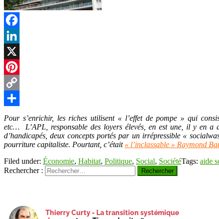
t
Facebook
LinkedIn
r
X
Pinterest
Copy
Link
Partager
Pour s’enrichir, les riches utilisent « l’effet de pompe » qui con
etc… L’APL, responsable des loyers élevés, en est une, il y en a 
d’handicapés, deux concepts portés par un irrépressible « socialwas
pourriture capitaliste. Pourtant, c’était
« l’inclassable » Raymond Ba
Filed under:
Économie
,
Habitat
,
Politique
,
Social
,
Société
Tags:
aide s
Rechercher :
Thierry Curty - La transition systémique