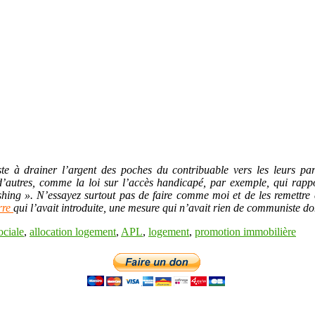
siste à drainer l’argent des poches du contribuable vers les leurs pa
d’autres, comme la loi sur l’accès handicapé, par exemple, qui rapp
hing ». N’essayez surtout pas de faire comme moi et de les remettre 
rre
qui l’avait introduite, une mesure qui n’avait rien de communiste 
ociale
,
allocation logement
,
APL
,
logement
,
promotion immobilière