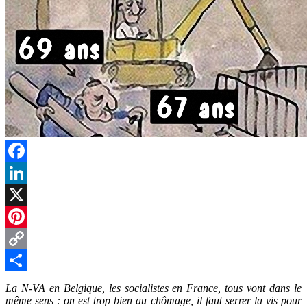
Facebook
LinkedIn
X
Pinterest
Copy
Link
Partager
La N-VA en Belgique, les socialistes en France, tous vont dans le
même sens : on est trop bien au chômage, il faut serrer la vis pour