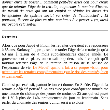
donner envie de bosser… comment peut-être assez con pour croire
que de retarder l’âge de la retraite, augmenter le nombre d’heures
de travail de ceux qui ont un emploi et réduire les droits des
bénéficiaires du système social va créer de l’embauche? …Et
pourtant, ils sont de plus en plus nombreux à « penser » ça, aussi
incroyable cela soit-il!
Retraites
Alors que pour Juppé et Fillon, les retraites devraient être repoussées
à 65 ans, Sarkozy, lui, propose de retarder l’âge de la retraite jusqu’à
63 ans à raison de 4 mois supplémentaires chaque année. Le
gouvernement en place, on en sait trop rien, mais il conçoit qu’il
faudrait retarder l’âge de la retraite en raison de la hausse de
l’espérance de vie.
Le Medef, quand à lui, a sa propre vision pour
pérenniser les retraites complémentaires
(sur le dos des retraités, bien
évidemment).
Ce n’est pas exclusif, partout le ton est donné. En Suède, l’âge de la
retraite a déjà été poussé à 64 ans avec pour conséquence immédiate
une hausse du chômage des jeunes de moins de 25 ans qui est passé
de 11% à plus de 14% pratiquement du jour au lendemain. Sans
parler du chômage des seniors qui lui aussi à explosé.