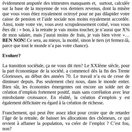
évidemment amputée des trimestres manquants et, surtout, calculée
sur la base de la moyenne de vos derniers revenus, dont la misère
que vous vous étiez royalement octroyé pour ne pas dilapider votre
caisse de pension et l’aide sociale non moins royalement accordée.
Ainsi, toute votre vie, vous avez scrupuleusement cotisé, vous vous
êtes dit : « bon, à la retraite je vais moins toucher, je n’aurai que X%
de mon salaire, mais j’aurai moins de frais, je vais bien vivre »…
BEN NON!
Ce sera, au mieux, la moitié, sinon le tiers (et fermez-là,
parce que tout le monde n’a pas votre chance).
Evoluer?
La transition sociétale, ça ne vous dit rien? Le XXIème siècle, pour
la part économique de la société, a commencé dès la fin des Trente
Glorieuses, au début des années 70. Le travail n’a eu de cesse de
diminuer depuis. Pas seulement chez nous, dans le monde entier.
Bien sûr, les économies émergentes ont encore un solde net de
création d’emplois fortement positif, mais sans corrélation avec leur
mirobolante croissance. En réalité, la création d’emplois y est
également déficitaire eu égard à la création de richesse.
Franchement, qui peut être assez idiot pour croire que de retarder
l’âge de la retraite, de baisser les allocations des chômeurs, ce qui
revient à affamer la population, va créer de l’emploi ? C’est fou,
non?