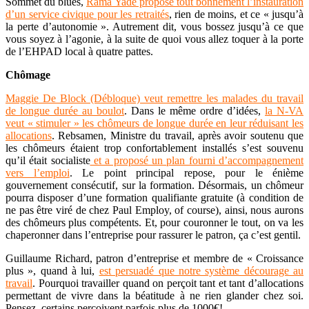
Sommet du blues,
Rama Yade propose tout bonnement l’instauration
d’un service civique pour les retraités
, rien de moins, et ce « jusqu’à
la perte d’autonomie ». Autrement dit, vous bossez jusqu’à ce que
vous soyez à l’agonie, à la suite de quoi vous allez toquer à la porte
de l’EHPAD local à quatre pattes.
Chômage
Maggie De Block (Débloque) veut remettre les malades du travail
de longue durée au boulot
. Dans le même ordre d’idées,
la N-VA
veut « stimuler » les chômeurs de longue durée en leur réduisant les
allocations
. Rebsamen, Ministre du travail, après avoir soutenu que
les chômeurs étaient trop confortablement installés s’est souvenu
qu’il était socialiste
et a proposé un plan fourni d’accompagnement
vers l’emploi
. Le point principal repose, pour le énième
gouvernement consécutif, sur la formation. Désormais, un chômeur
pourra disposer d’une formation qualifiante gratuite (à condition de
ne pas être viré de chez Paul Employ, of course), ainsi, nous aurons
des chômeurs plus compétents. Et, pour couronner le tout, on va les
chaperonner dans l’entreprise pour rassurer le patron, ça c’est gentil.
Guillaume Richard, patron d’entreprise et membre de « Croissance
plus », quand à lui,
est persuadé que notre système décourage au
travail
. Pourquoi travailler quand on perçoit tant et tant d’allocations
permettant de vivre dans la béatitude à ne rien glander chez soi.
Pensez, certains perçoivent parfois plus de 1000€!