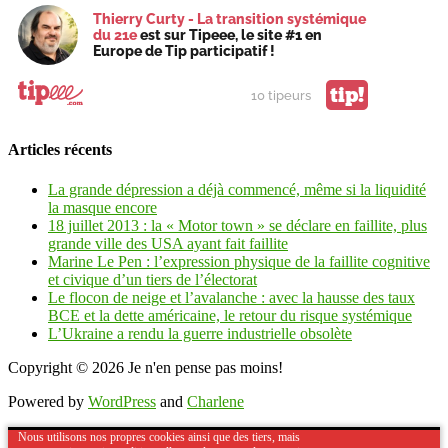
Thierry Curty - La transition systémique
du 21e
est sur Tipeee, le site #1 en
Europe de Tip participatif !
tip!
10 tipeurs
Articles récents
La grande dépression a déjà commencé, même si la liquidité
la masque encore
18 juillet 2013 : la « Motor town » se déclare en faillite, plus
grande ville des USA ayant fait faillite
Marine Le Pen : l’expression physique de la faillite cognitive
et civique d’un tiers de l’électorat
Le flocon de neige et l’avalanche : avec la hausse des taux
BCE et la dette américaine, le retour du risque systémique
L’Ukraine a rendu la guerre industrielle obsolète
Copyright © 2026
Je n'en pense pas moins!
Powered by
WordPress
and
Charlene
Nous utilisons nos propres cookies ainsi que des tiers, mais