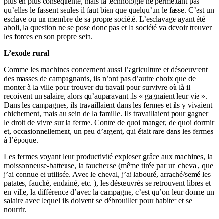
plus en plus conséquente, mais la technologie ne permettant pas
qu’elles le fassent seules il faut bien que quelqu’un le fasse. C’est un
esclave ou un membre de sa propre société. L’esclavage ayant été
aboli, la question ne se pose donc pas et la société va devoir trouver
les forces en son propre sein.
L’exode rural
Comme les machines concernent aussi l’agriculture et désoeuvrent
des masses de campagnards, ils n’ont pas d’autre choix que de
monter à la ville pour trouver du travail pour survivre où là il
recoivent un salaire, alors qu’auparavant ils « gagnaient leur vie ».
Dans les campagnes, ils travaillaient dans les fermes et ils y vivaient
chichement, mais au sein de la famille. Ils travaillaient pour gagner
le droit de vivre sur la ferme. Contre de quoi manger, de quoi dormir
et, occasionnellement, un peu d’argent, qui était rare dans les fermes
à l’époque.
Les fermes voyant leur productivité exploser grâce aux machines, la
moissonneuse-batteuse, la faucheuse (même tirée par un cheval, que
j’ai connue et utilisée. Avec le cheval, j’ai labouré, arraché/semé les
patates, fauché, endainé, etc. ), les désœuvrés se retrouvent libres et
en ville, la différence d’avec la campagne, c’est qu’on leur donne un
salaire avec lequel ils doivent se débrouiller pour habiter et se
nourrir.