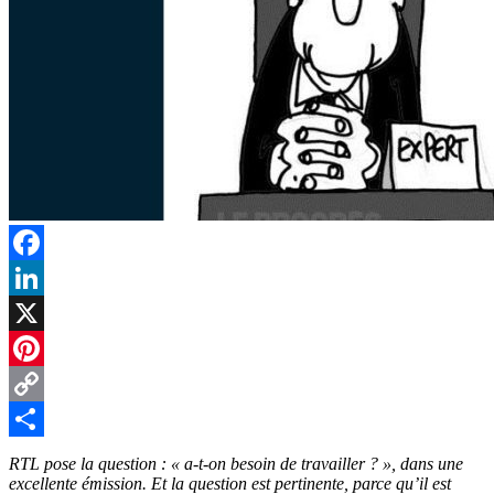
Facebook
LinkedIn
X
Pinterest
Copy
Link
Partager
RTL pose la question : « a-t-on besoin de travailler ? », dans une
excellente émission. Et la question est pertinente, parce qu’il est