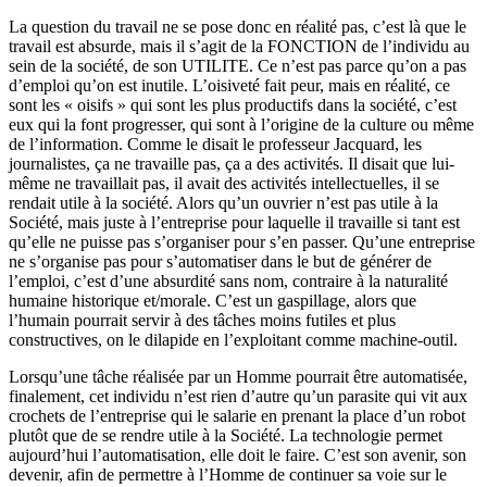
La question du travail ne se pose donc en réalité pas, c’est là que le
travail est absurde, mais il s’agit de la FONCTION de l’individu au
sein de la société, de son UTILITE. Ce n’est pas parce qu’on a pas
d’emploi qu’on est inutile. L’oisiveté fait peur, mais en réalité, ce
sont les « oisifs » qui sont les plus productifs dans la société, c’est
eux qui la font progresser, qui sont à l’origine de la culture ou même
de l’information. Comme le disait le professeur Jacquard, les
journalistes, ça ne travaille pas, ça a des activités. Il disait que lui-
même ne travaillait pas, il avait des activités intellectuelles, il se
rendait utile à la société. Alors qu’un ouvrier n’est pas utile à la
Société, mais juste à l’entreprise pour laquelle il travaille si tant est
qu’elle ne puisse pas s’organiser pour s’en passer. Qu’une entreprise
ne s’organise pas pour s’automatiser dans le but de générer de
l’emploi, c’est d’une absurdité sans nom, contraire à la naturalité
humaine historique et/morale. C’est un gaspillage, alors que
l’humain pourrait servir à des tâches moins futiles et plus
constructives, on le dilapide en l’exploitant comme machine-outil.
Lorsqu’une tâche réalisée par un Homme pourrait être automatisée,
finalement, cet individu n’est rien d’autre qu’un parasite qui vit aux
crochets de l’entreprise qui le salarie en prenant la place d’un robot
plutôt que de se rendre utile à la Société. La technologie permet
aujourd’hui l’automatisation, elle doit le faire. C’est son avenir, son
devenir, afin de permettre à l’Homme de continuer sa voie sur le