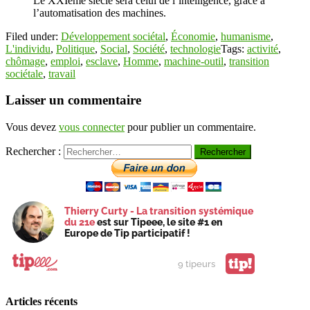
Le XXIème siècle sera celui de l’intelligence, grâce à
l’automatisation des machines.
Filed under:
Développement sociétal
,
Économie
,
humanisme
,
L'individu
,
Politique
,
Social
,
Société
,
technologie
Tags:
activité
,
chômage
,
emploi
,
esclave
,
Homme
,
machine-outil
,
transition
sociétale
,
travail
Laisser un commentaire
Vous devez
vous connecter
pour publier un commentaire.
Rechercher :
Thierry Curty - La transition systémique
du 21e
est sur Tipeee, le site #1 en
Europe de Tip participatif !
tip!
9 tipeurs
Articles récents