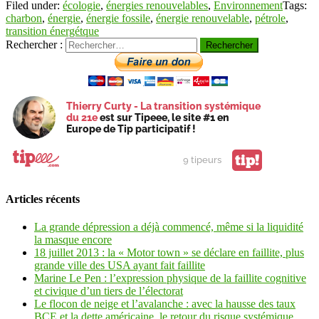
Filed under:
écologie
,
énergies renouvelables
,
Environnement
Tags:
charbon
,
énergie
,
énergie fossile
,
énergie renouvelable
,
pétrole
,
transition énergétque
Rechercher :
Thierry Curty - La transition systémique
du 21e
est sur Tipeee, le site #1 en
Europe de Tip participatif !
tip!
9 tipeurs
Articles récents
La grande dépression a déjà commencé, même si la liquidité
la masque encore
18 juillet 2013 : la « Motor town » se déclare en faillite, plus
grande ville des USA ayant fait faillite
Marine Le Pen : l’expression physique de la faillite cognitive
et civique d’un tiers de l’électorat
Le flocon de neige et l’avalanche : avec la hausse des taux
BCE et la dette américaine, le retour du risque systémique