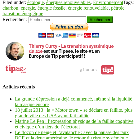
Filed under:
écologie
,
énergies renouvelables
,
Environnement
Tags:
charbon
,
énergie
,
énergie fossile
,
énergie renouvelable
,
pétrole
,
transition énergétque
Rechercher :
Thierry Curty - La transition systémique
du 21e
est sur Tipeee, le site #1 en
Europe de Tip participatif !
tip!
9 tipeurs
Articles récents
La grande dépression a déjà commencé, même si la liquidité
la masque encore
18 juillet 2013 : la « Motor town » se déclare en faillite, plus
grande ville des USA ayant fait faillite
Marine Le Pen : l’expression physique de la faillite cognitive
et civique d’un tiers de l’électorat
Le flocon de neige et l’avalanche : avec la hausse des taux
BCE et la dette américaine, le retour du risque systémique